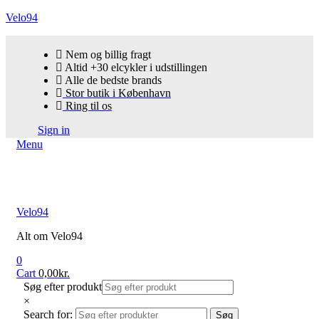
Velo94
Nem og billig fragt
Altid +30 elcykler i udstillingen
Alle de bedste brands
Stor butik i København
Ring til os
Sign in
Menu
Velo94
Alt om Velo94
0
Cart
0,00
kr.
Søg efter produkt
×
Search for:
Søg