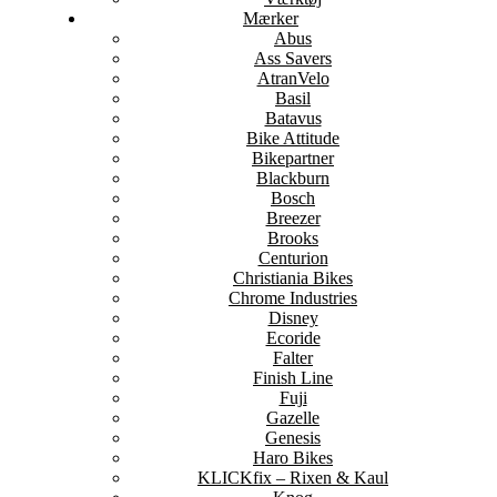
Mærker
Abus
Ass Savers
AtranVelo
Basil
Batavus
Bike Attitude
Bikepartner
Blackburn
Bosch
Breezer
Brooks
Centurion
Christiania Bikes
Chrome Industries
Disney
Ecoride
Falter
Finish Line
Fuji
Gazelle
Genesis
Haro Bikes
KLICKfix – Rixen & Kaul