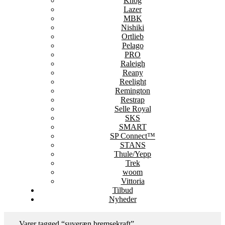
Knog
Lazer
MBK
Nishiki
Ortlieb
Pelago
PRO
Raleigh
Reany
Reelight
Remington
Restrap
Selle Royal
SKS
SMART
SP Connect™
STANS
Thule/Yepp
Trek
woom
Vittoria
Tilbud
Nyheder
Varer tagged “suveræn bremsekraft”