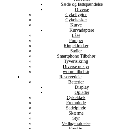
Sæde og fastspændelse
Diverse
Cykellygter
Cykeltasker
Kurve
Kurvadaptere
Låse
Pumper
Ringeklokker
Sadler
Smartphone Tilbehør
Tyverisikring
Diverse udstyr
woom tilbehør
Reservedele
Batterier
Display
Oplader
Cykeldæk
Frempinde
Sadelpinde
Skærme
Styr
Vedligeholdelse
Værktøj