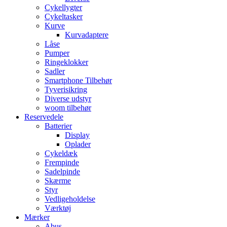
Cykellygter
Cykeltasker
Kurve
Kurvadaptere
Låse
Pumper
Ringeklokker
Sadler
Smartphone Tilbehør
Tyverisikring
Diverse udstyr
woom tilbehør
Reservedele
Batterier
Display
Oplader
Cykeldæk
Frempinde
Sadelpinde
Skærme
Styr
Vedligeholdelse
Værktøj
Mærker
Abus