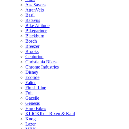
Ass Savers
AtranVelo
Basil
Batavus
Bike Attitude
Bikepartner
Blackburn
Bosch
Breezer
Brooks
Centurion
Christiania Bikes
Chrome Industries
Disney
Ecoride
Falter
Finish Line
Fuji
Gazelle
Genesis
Haro Bikes
KLICKfix – Rixen & Kaul
Knog
Lazer