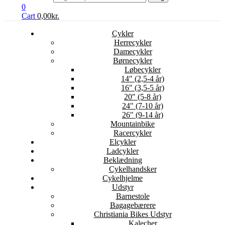
0
Cart
0,00
kr.
Cykler
Herrecykler
Damecykler
Børnecykler
Løbecykler
14″ (2,5-4 år)
16″ (3,5-5 år)
20″ (5-8 år)
24″ (7-10 år)
26″ (9-14 år)
Mountainbike
Racercykler
Elcykler
Ladcykler
Beklædning
Cykelhandsker
Cykelhjelme
Udstyr
Barnestole
Bagagebærere
Christiania Bikes Udstyr
Kalecher