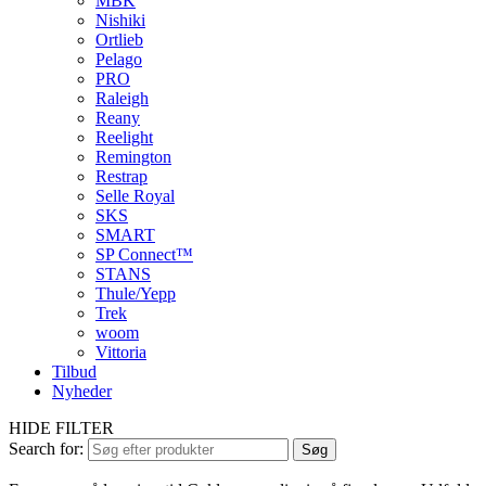
MBK
Nishiki
Ortlieb
Pelago
PRO
Raleigh
Reany
Reelight
Remington
Restrap
Selle Royal
SKS
SMART
SP Connect™
STANS
Thule/Yepp
Trek
woom
Vittoria
Tilbud
Nyheder
HIDE FILTER
Search for:
Søg