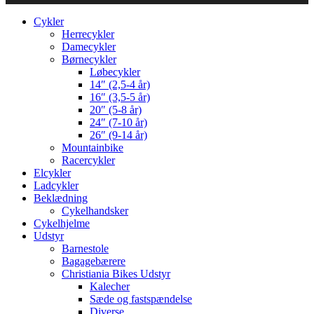
Cykler
Herrecykler
Damecykler
Børnecykler
Løbecykler
14″ (2,5-4 år)
16″ (3,5-5 år)
20″ (5-8 år)
24″ (7-10 år)
26″ (9-14 år)
Mountainbike
Racercykler
Elcykler
Ladcykler
Beklædning
Cykelhandsker
Cykelhjelme
Udstyr
Barnestole
Bagagebærere
Christiania Bikes Udstyr
Kalecher
Sæde og fastspændelse
Diverse