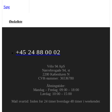
Søg
Ønskeliste
+45 24 88 00 02
Vélo 94 ApS
Nørrebrogade 94, st
2200 København N
CVR-nummer
:
36536780
Åbningstider:
Mandag – Fredag: 09:00 – 18:00
Lørdag: 10:00 – 15:00
Mail svartid: Inden for 24 timer hverdage 48 timer i weekender.