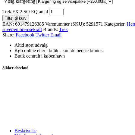
Vælg klargøring
Trek FX 2 SO EQ antal
Tilføj til kurv
EAN:
601479126385
Varenummer (SKU):
5291571
Kategorier:
Herr
suveræn bremsekraft
Brands:
Trek
Share:
Facebook
Twitter
Email
Altid stort udvalg
Køb online eller i butik - kun de bedste brands
Butik centralt i københavn
Sikker checkud
Beskrivelse