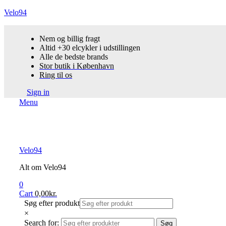
Velo94
Nem og billig fragt
Altid +30 elcykler i udstillingen
Alle de bedste brands
Stor butik i København
Ring til os
Sign in
Menu
Velo94
Alt om Velo94
0
Cart
0,00
kr.
Søg efter produkt
×
Search for:
Søg