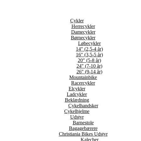
Cykler
Herrecykler
Damecykler
Børnecykler
Løbecykler
14″ (2,5-4 år)
16″ (3,5-5 år)
20″ (5-8 år)
24″ (7-10 år)
26″ (9-14 år)
Mountainbike
Racercykler
Elcykler
Ladcykler
Beklædning
Cykelhandsker
Cykelhjelme
Udstyr
Barnestole
Bagagebærere
Christiania Bikes Udstyr
Kalecher