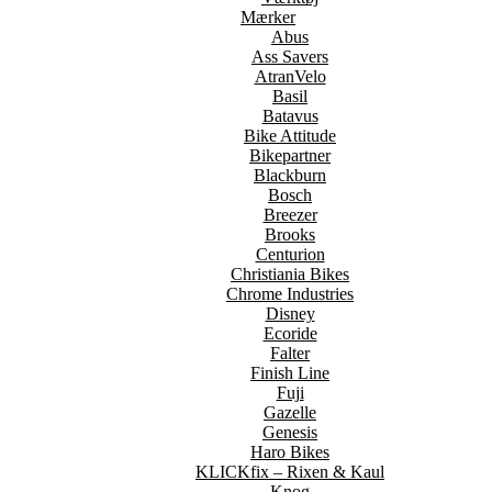
Mærker
Abus
Ass Savers
AtranVelo
Basil
Batavus
Bike Attitude
Bikepartner
Blackburn
Bosch
Breezer
Brooks
Centurion
Christiania Bikes
Chrome Industries
Disney
Ecoride
Falter
Finish Line
Fuji
Gazelle
Genesis
Haro Bikes
KLICKfix – Rixen & Kaul
Knog