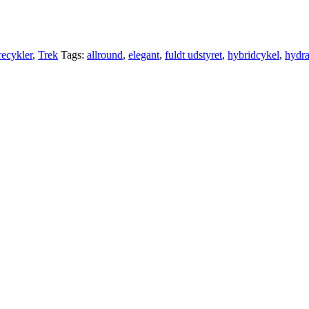
ecykler
,
Trek
Tags:
allround
,
elegant
,
fuldt udstyret
,
hybridcykel
,
hydra