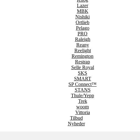
Lazer
MBK
Nishiki
Ortlieb
Pelago
PRO
Raleigh
Reany
Reelight
Remington
Restrap
Selle Royal
SKS
SMART
SP Connect™
STANS
Thule/Yepp
Trek
woom
Vittoria
Tilbud
Nyheder