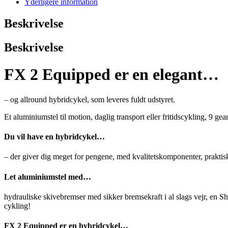
Yderligere information
Beskrivelse
Beskrivelse
FX 2 Equipped er en elegant…
– og allround hybridcykel, som leveres fuldt udstyret.
Et aluminiumstel til motion, daglig transport eller fritidscykling, 9 ge
Du vil have en hybridcykel…
– der giver dig meget for pengene, med kvalitetskomponenter, praktis
Let aluminiumstel med…
hydrauliske skivebremser med sikker bremsekraft i al slags vejr, en Shi
cykling!
FX 2 Equipped er en hybridcykel…