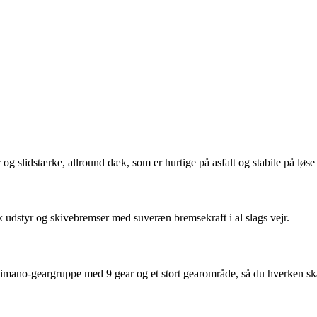
ar og slidstærke, allround dæk, som er hurtige på asfalt og stabile på løse
k udstyr og skivebremser med suveræn bremsekraft i al slags vejr.
mano-geargruppe med 9 gear og et stort gearområde, så du hverken skal træ