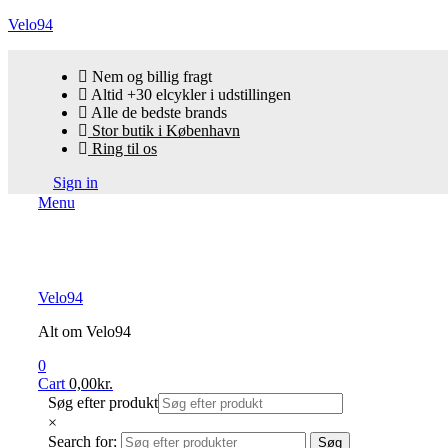
Velo94
Nem og billig fragt
Altid +30 elcykler i udstillingen
Alle de bedste brands
Stor butik i København
Ring til os
Sign in
Menu
Velo94
Alt om Velo94
0
Cart
0,00
kr.
Søg efter produkt
×
Search for:
Søg