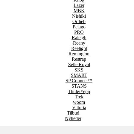
Lazer
MBK
Nishiki
Ortlieb
Pelago
PRO
Raleigh
Reany
Reelight
Remington
Restrap
Selle Royal
SKS
SMART
SP Connect™
STANS
Thule/Yepp
Trek
woom
Vittoria
Tilbud
Nyheder