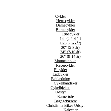
Cykler
Herrecykler
Damecykler
Børnecykler
Løbecykler
14″ (2,5-4 år)
16″ (3,5-5 år)
20″ (5-8 år)
24″ (7-10 år)
26″ (9-14 år)
Mountainbike
Racercykler
Elcykler
Ladcykler
Beklædning
Cykelhandsker
Cykelhjelme
Udstyr
Barnestole
Bagagebærere
Christiania Bikes Udstyr
Kalecher