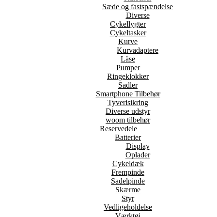
Sæde og fastspændelse
Diverse
Cykellygter
Cykeltasker
Kurve
Kurvadaptere
Låse
Pumper
Ringeklokker
Sadler
Smartphone Tilbehør
Tyverisikring
Diverse udstyr
woom tilbehør
Reservedele
Batterier
Display
Oplader
Cykeldæk
Frempinde
Sadelpinde
Skærme
Styr
Vedligeholdelse
Værktøj