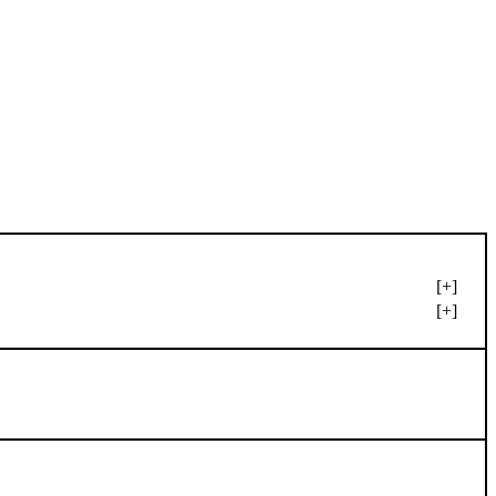
[+]
[+]