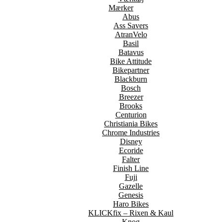
Mærker
Abus
Ass Savers
AtranVelo
Basil
Batavus
Bike Attitude
Bikepartner
Blackburn
Bosch
Breezer
Brooks
Centurion
Christiania Bikes
Chrome Industries
Disney
Ecoride
Falter
Finish Line
Fuji
Gazelle
Genesis
Haro Bikes
KLICKfix – Rixen & Kaul
Knog