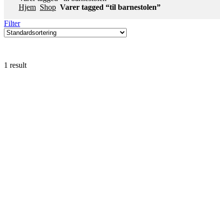
Hjem
Shop
Varer tagged “til barnestolen”
Filter
1 result