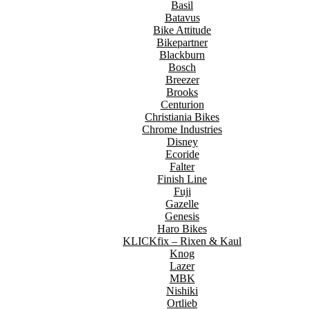
Basil
Batavus
Bike Attitude
Bikepartner
Blackburn
Bosch
Breezer
Brooks
Centurion
Christiania Bikes
Chrome Industries
Disney
Ecoride
Falter
Finish Line
Fuji
Gazelle
Genesis
Haro Bikes
KLICKfix – Rixen & Kaul
Knog
Lazer
MBK
Nishiki
Ortlieb