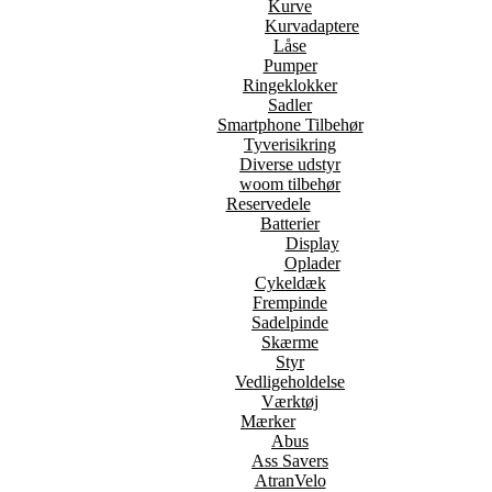
Kurve
Kurvadaptere
Låse
Pumper
Ringeklokker
Sadler
Smartphone Tilbehør
Tyverisikring
Diverse udstyr
woom tilbehør
Reservedele
Batterier
Display
Oplader
Cykeldæk
Frempinde
Sadelpinde
Skærme
Styr
Vedligeholdelse
Værktøj
Mærker
Abus
Ass Savers
AtranVelo