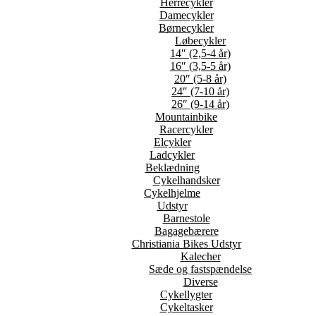
Herrecykler
Damecykler
Børnecykler
Løbecykler
14″ (2,5-4 år)
16″ (3,5-5 år)
20″ (5-8 år)
24″ (7-10 år)
26″ (9-14 år)
Mountainbike
Racercykler
Elcykler
Ladcykler
Beklædning
Cykelhandsker
Cykelhjelme
Udstyr
Barnestole
Bagagebærere
Christiania Bikes Udstyr
Kalecher
Sæde og fastspændelse
Diverse
Cykellygter
Cykeltasker