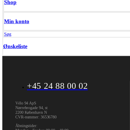
Shop
Min konto
Søg
Ønskeliste
+45 24 88 00 02
Vélo 94 ApS
Nørrebrogade 94, st
2200 København N
CVR-nummer
:
36536780
Åbningstider: