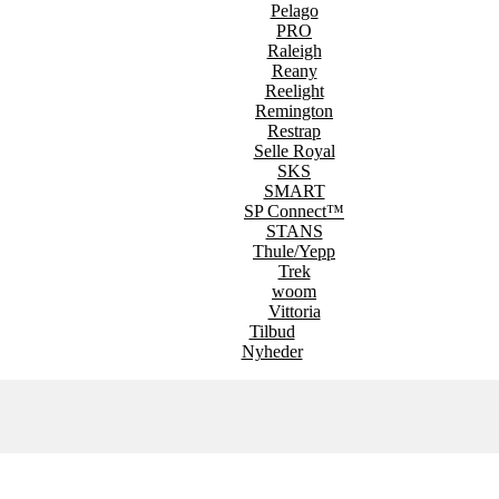
Pelago
PRO
Raleigh
Reany
Reelight
Remington
Restrap
Selle Royal
SKS
SMART
SP Connect™
STANS
Thule/Yepp
Trek
woom
Vittoria
Tilbud
Nyheder