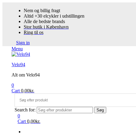
Nem og billig fragt
Altid +30 elcykler i udstillingen
Alle de bedste brands
Stor butik i København
Ring til os
Sign in
Menu
Velo94
Alt om Velo94
0
Cart
0,00
kr.
Search for:
Søg
0
Cart
0,00
kr.