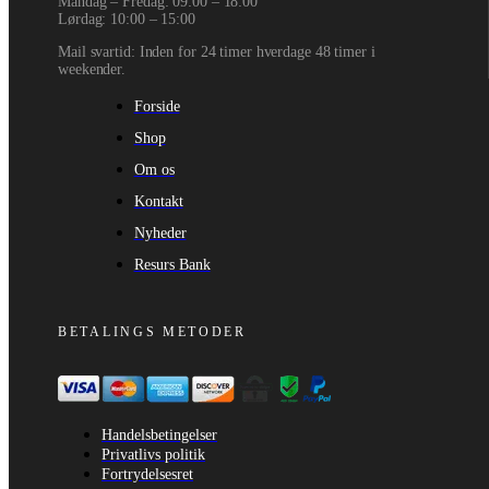
Mandag – Fredag: 09:00 – 18:00
Lørdag: 10:00 – 15:00
Mail svartid: Inden for 24 timer hverdage 48 timer i
weekender.
Forside
Shop
Om os
Kontakt
Nyheder
Resurs Bank
BETALINGS METODER
Handelsbetingelser
Privatlivs politik
Fortrydelsesret