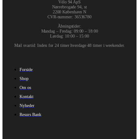
Vélo 94 ApS
Nørrebrogade 94, st
2200 København N
CVR-nummer
:
36536780
Åbningstider:
Mandag – Fredag: 09:00 – 18:00
Lørdag: 10:00 – 15:00
Mail svartid: Inden for 24 timer hverdage 48 timer i weekender.
Forside
Shop
Om os
Kontakt
Nyheder
Resurs Bank