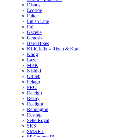
Disney
Ecoride
Falter
Finish Line
Fuji
Gazelle
Genesis
Haro Bikes
KLICKfix – Rixen & Kaul
Knog
Lazer
MBK
Nishiki
Ortlieb
Pelago
PRO
Raleigh
Reany
Reelight
Remington
Restrap
Selle Royal
SKS
SMART
SP Connect™