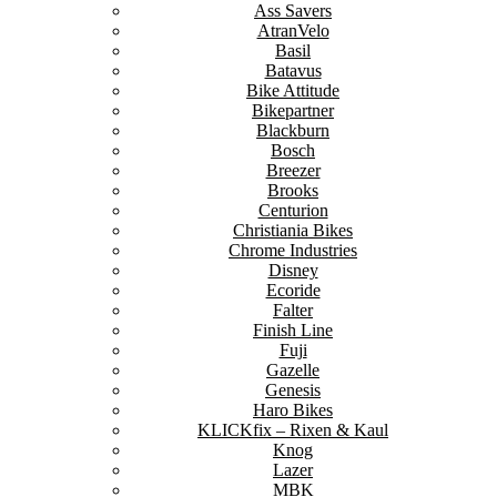
Ass Savers
AtranVelo
Basil
Batavus
Bike Attitude
Bikepartner
Blackburn
Bosch
Breezer
Brooks
Centurion
Christiania Bikes
Chrome Industries
Disney
Ecoride
Falter
Finish Line
Fuji
Gazelle
Genesis
Haro Bikes
KLICKfix – Rixen & Kaul
Knog
Lazer
MBK