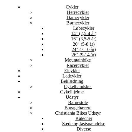
Cykler
Herrecykler
Damecykler
Børnecykler
Løbecykler
14″ (2,5-4 år)
16″ (3,5-5 år)
20″ (5-8 år)
24″ (7-10 år)
26″ (9-14 år)
Mountainbike
Racercykler
Elcykler
Ladcykler
Beklædning
Cykelhandsker
Cykelhjelme
Udstyr
Barnestole
Bagagebærere
Christiania Bikes Udstyr
Kalecher
Sæde og fastspændelse
Diverse