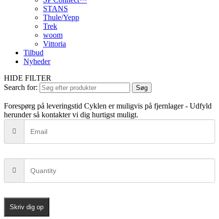
STANS
Thule/Yepp
Trek
woom
Vittoria
Tilbud
Nyheder
HIDE FILTER
Search for:
Søg
Forespørg på leveringstid
Cyklen er muligvis på fjernlager - Udfyld
herunder så kontakter vi dig hurtigst muligt.
Skriv dig op