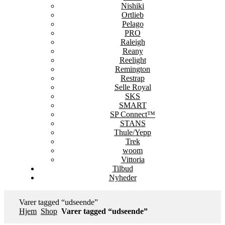
Nishiki
Ortlieb
Pelago
PRO
Raleigh
Reany
Reelight
Remington
Restrap
Selle Royal
SKS
SMART
SP Connect™
STANS
Thule/Yepp
Trek
woom
Vittoria
Tilbud
Nyheder
Varer tagged “udseende”
Hjem
Shop
Varer tagged “udseende”