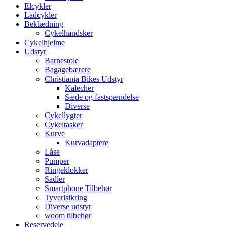
Elcykler
Ladcykler
Beklædning
Cykelhandsker
Cykelhjelme
Udstyr
Barnestole
Bagagebærere
Christiania Bikes Udstyr
Kalecher
Sæde og fastspændelse
Diverse
Cykellygter
Cykeltasker
Kurve
Kurvadaptere
Låse
Pumper
Ringeklokker
Sadler
Smartphone Tilbehør
Tyverisikring
Diverse udstyr
woom tilbehør
Reservedele