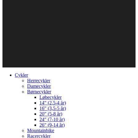
Cykler
Herrecykler
Damecykler
Børnecykler
Løbecykler
14″ (2,5-4 år)
16″ (3,5-5 år)
20″ (5-8 år)
24″ (7-10 år)
26″ (9-14 år)
Mountainbike
Racercykler