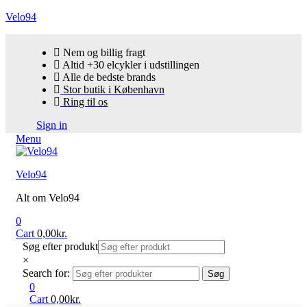
Velo94
Nem og billig fragt
Altid +30 elcykler i udstillingen
Alle de bedste brands
Stor butik i København
Ring til os
Sign in
Menu
Velo94
Alt om Velo94
0
Cart
0,00
kr.
Søg efter produkt
×
Search for:
Søg
0
Cart
0,00
kr.