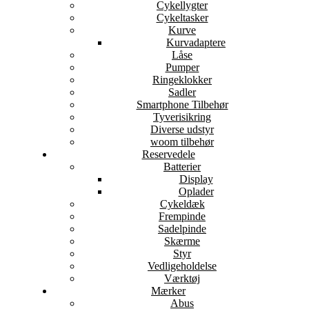
Cykellygter
Cykeltasker
Kurve
Kurvadaptere
Låse
Pumper
Ringeklokker
Sadler
Smartphone Tilbehør
Tyverisikring
Diverse udstyr
woom tilbehør
Reservedele
Batterier
Display
Oplader
Cykeldæk
Frempinde
Sadelpinde
Skærme
Styr
Vedligeholdelse
Værktøj
Mærker
Abus