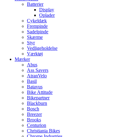
Batterier
Display
Oplader
Cykeldæk
Frempinde
Sadelpinde
Skærme
Styr
Vedligeholdelse
Værktøj
Mærker
Abus
Ass Savers
AtranVelo
Basil
Batavus
Bike Attitude
Bikepartner
Blackburn
Bosch
Breezer
Brooks
Centurion
Christiania Bikes
Chrome Industries