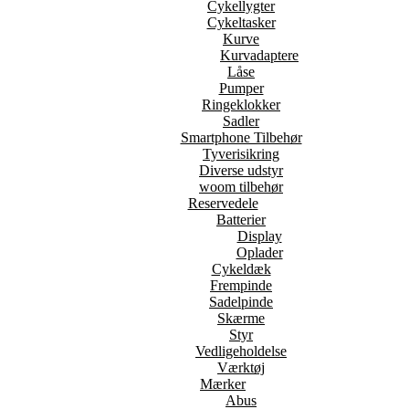
Cykellygter
Cykeltasker
Kurve
Kurvadaptere
Låse
Pumper
Ringeklokker
Sadler
Smartphone Tilbehør
Tyverisikring
Diverse udstyr
woom tilbehør
Reservedele
Batterier
Display
Oplader
Cykeldæk
Frempinde
Sadelpinde
Skærme
Styr
Vedligeholdelse
Værktøj
Mærker
Abus