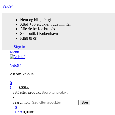
Velo94
Nem og billig fragt
Altid +30 elcykler i udstillingen
Alle de bedste brands
Stor butik i København
Ring til os
Sign in
Menu
Velo94
Alt om Velo94
0
Cart
0,00
kr.
Søg efter produkt
×
Search for:
Søg
0
Cart
0,00
kr.