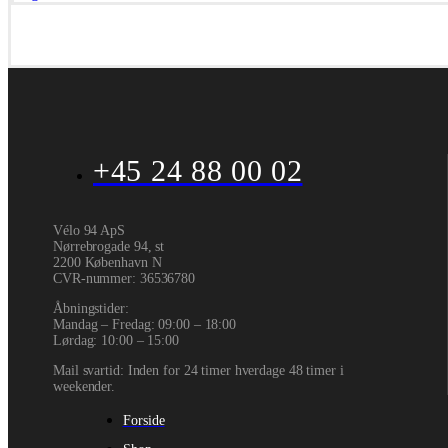
+45 24 88 00 02
Vélo 94 ApS
Nørrebrogade 94, st
2200 København N
CVR-nummer
:
36536780
Åbningstider:
Mandag – Fredag: 09:00 – 18:00
Lørdag: 10:00 – 15:00
Mail svartid: Inden for 24 timer hverdage 48 timer i
weekender.
Forside