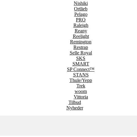
Nishiki
Ortlieb
Pelago
PRO
Raleigh
Reany
Reelight
Remington
Restrap
Selle Royal
SKS
SMART
SP Connect™
STANS
Thule/Yepp
Trek
woom
Vittoria
Tilbud
Nyheder