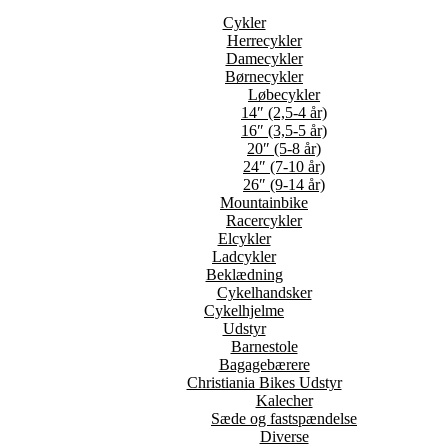
Cykler
Herrecykler
Damecykler
Børnecykler
Løbecykler
14″ (2,5-4 år)
16″ (3,5-5 år)
20″ (5-8 år)
24″ (7-10 år)
26″ (9-14 år)
Mountainbike
Racercykler
Elcykler
Ladcykler
Beklædning
Cykelhandsker
Cykelhjelme
Udstyr
Barnestole
Bagagebærere
Christiania Bikes Udstyr
Kalecher
Sæde og fastspændelse
Diverse