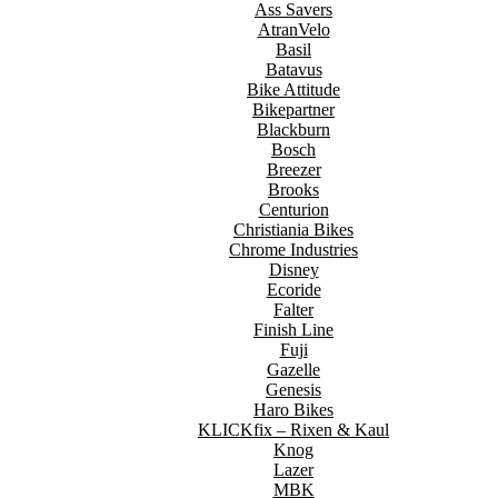
Ass Savers
AtranVelo
Basil
Batavus
Bike Attitude
Bikepartner
Blackburn
Bosch
Breezer
Brooks
Centurion
Christiania Bikes
Chrome Industries
Disney
Ecoride
Falter
Finish Line
Fuji
Gazelle
Genesis
Haro Bikes
KLICKfix – Rixen & Kaul
Knog
Lazer
MBK