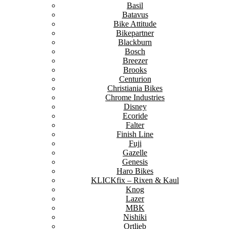
Basil
Batavus
Bike Attitude
Bikepartner
Blackburn
Bosch
Breezer
Brooks
Centurion
Christiania Bikes
Chrome Industries
Disney
Ecoride
Falter
Finish Line
Fuji
Gazelle
Genesis
Haro Bikes
KLICKfix – Rixen & Kaul
Knog
Lazer
MBK
Nishiki
Ortlieb