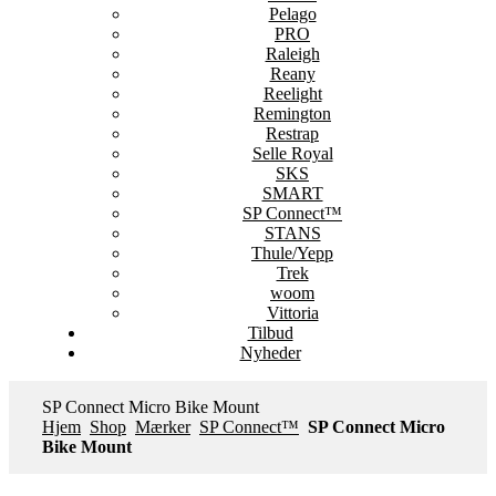
Pelago
PRO
Raleigh
Reany
Reelight
Remington
Restrap
Selle Royal
SKS
SMART
SP Connect™
STANS
Thule/Yepp
Trek
woom
Vittoria
Tilbud
Nyheder
SP Connect Micro Bike Mount
Hjem
Shop
Mærker
SP Connect™
SP Connect Micro
Bike Mount