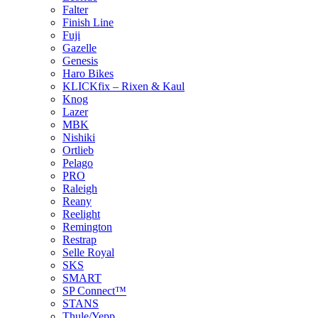
Falter
Finish Line
Fuji
Gazelle
Genesis
Haro Bikes
KLICKfix – Rixen & Kaul
Knog
Lazer
MBK
Nishiki
Ortlieb
Pelago
PRO
Raleigh
Reany
Reelight
Remington
Restrap
Selle Royal
SKS
SMART
SP Connect™
STANS
Thule/Yepp