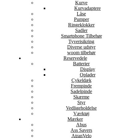
Kurve
Kurvadaptere
Låse
Pumper
Ringeklokker
Sadler
Smartphone Tilbehør
Tyverisikring
Diverse udstyr
woom tilbehør
Reservedele
Batterier
Display
Oplader
Cykeldæk
Frempinde
Sadelpinde
Skærme
Styr
Vedligeholdelse
Værktøj
Mærker
Abus
Ass Savers
AtranVelo