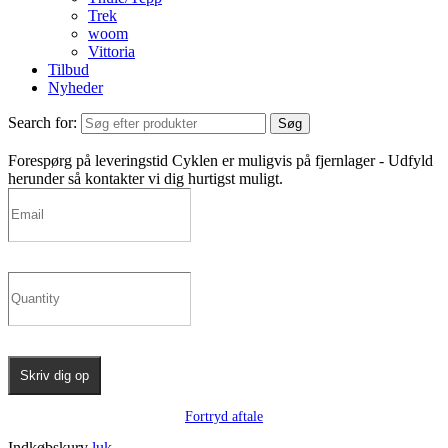
Trek
woom
Vittoria
Tilbud
Nyheder
Search for:
Søg
Forespørg på leveringstid
Cyklen er muligvis på fjernlager - Udfyld
herunder så kontakter vi dig hurtigst muligt.
Skriv dig op
Fortryd aftale
Indkøbskurv
luk