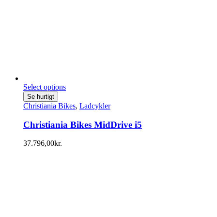
Select options
Se hurtigt
Christiania Bikes
,
Ladcykler
Christiania Bikes MidDrive i5
37.796,00
kr.