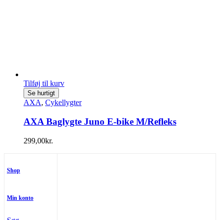
Tilføj til kurv
Se hurtigt
AXA
,
Cykellygter
AXA Baglygte Juno E-bike M/Refleks
299,00
kr.
Shop
Min konto