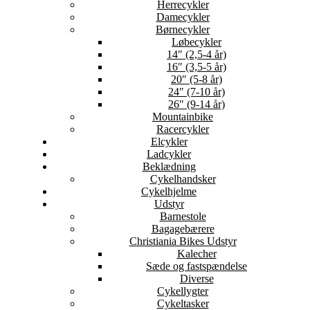
Herrecykler
Damecykler
Børnecykler
Løbecykler
14″ (2,5-4 år)
16″ (3,5-5 år)
20″ (5-8 år)
24″ (7-10 år)
26″ (9-14 år)
Mountainbike
Racercykler
Elcykler
Ladcykler
Beklædning
Cykelhandsker
Cykelhjelme
Udstyr
Barnestole
Bagagebærere
Christiania Bikes Udstyr
Kalecher
Sæde og fastspændelse
Diverse
Cykellygter
Cykeltasker