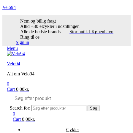
Velo94
Nem og billig fragt
Altid +30 elcykler i udstillingen
Alle de bedste brands
Stor butik i København
Ring til os
Sign in
Menu
Velo94
Alt om Velo94
0
Cart
0,00
kr.
Search for:
Søg
0
Cart
0,00
kr.
Cykler