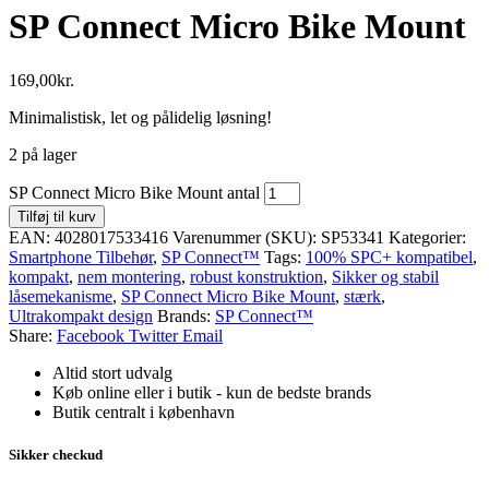
SP Connect Micro Bike Mount
169,00
kr.
Minimalistisk, let og pålidelig løsning!
2 på lager
SP Connect Micro Bike Mount antal
Tilføj til kurv
EAN:
4028017533416
Varenummer (SKU):
SP53341
Kategorier:
Smartphone Tilbehør
,
SP Connect™
Tags:
100% SPC+ kompatibel
,
kompakt
,
nem montering
,
robust konstruktion
,
Sikker og stabil
låsemekanisme
,
SP Connect Micro Bike Mount
,
stærk
,
Ultrakompakt design
Brands:
SP Connect™
Share:
Facebook
Twitter
Email
Altid stort udvalg
Køb online eller i butik - kun de bedste brands
Butik centralt i københavn
Sikker checkud