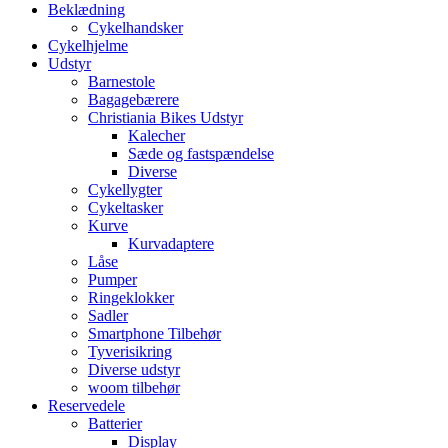
Beklædning
Cykelhandsker
Cykelhjelme
Udstyr
Barnestole
Bagagebærere
Christiania Bikes Udstyr
Kalecher
Sæde og fastspændelse
Diverse
Cykellygter
Cykeltasker
Kurve
Kurvadaptere
Låse
Pumper
Ringeklokker
Sadler
Smartphone Tilbehør
Tyverisikring
Diverse udstyr
woom tilbehør
Reservedele
Batterier
Display