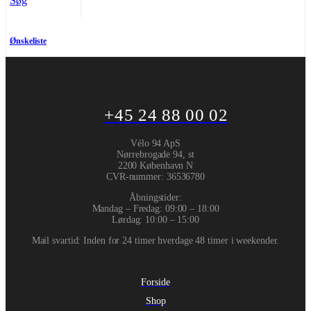
Søg
Ønskeliste
+45 24 88 00 02
Vélo 94 ApS
Nørrebrogade 94, st
2200 København N
CVR-nummer
:
36536780
Åbningstider:
Mandag – Fredag: 09:00 – 18:00
Lørdag: 10:00 – 15:00
Mail svartid: Inden for 24 timer hverdage 48 timer i weekender.
Forside
Shop