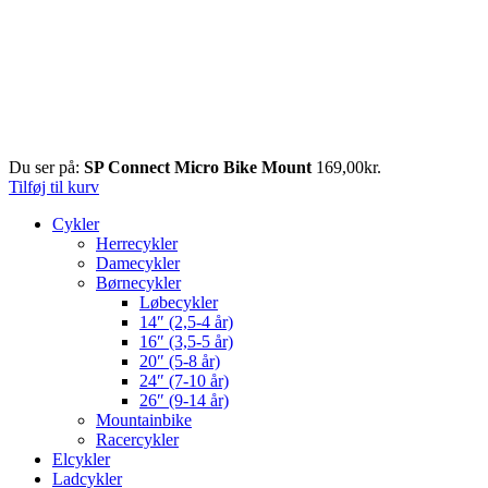
Du ser på:
SP Connect Micro Bike Mount
169,00
kr.
Tilføj til kurv
Cykler
Herrecykler
Damecykler
Børnecykler
Løbecykler
14″ (2,5-4 år)
16″ (3,5-5 år)
20″ (5-8 år)
24″ (7-10 år)
26″ (9-14 år)
Mountainbike
Racercykler
Elcykler
Ladcykler