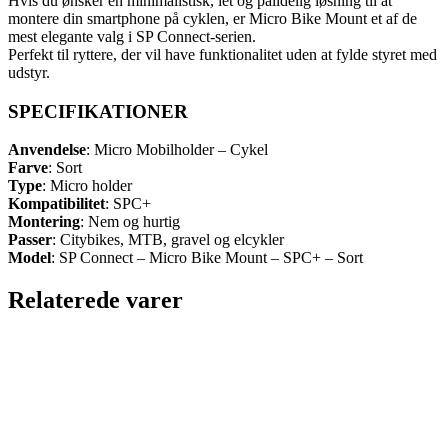
Hvis du ønsker en minimalistisk, let og pålidelig løsning til at
montere din smartphone på cyklen, er Micro Bike Mount et af de
mest elegante valg i SP Connect-serien.
Perfekt til ryttere, der vil have funktionalitet uden at fylde styret med
udstyr.
SPECIFIKATIONER
Anvendelse
: Micro Mobilholder – Cykel
Farve
: Sort
Type
: Micro holder
Kompatibilitet
: SPC+
Montering
: Nem og hurtig
Passer
: Citybikes, MTB, gravel og elcykler
Model
: SP Connect – Micro Bike Mount – SPC+ – Sort
Relaterede varer