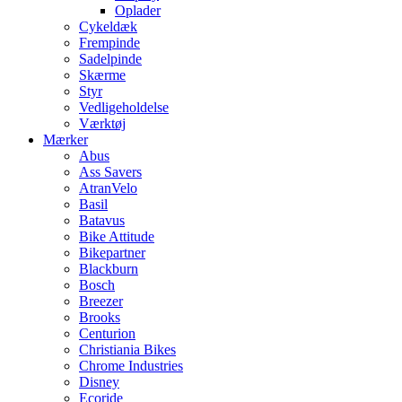
Oplader
Cykeldæk
Frempinde
Sadelpinde
Skærme
Styr
Vedligeholdelse
Værktøj
Mærker
Abus
Ass Savers
AtranVelo
Basil
Batavus
Bike Attitude
Bikepartner
Blackburn
Bosch
Breezer
Brooks
Centurion
Christiania Bikes
Chrome Industries
Disney
Ecoride