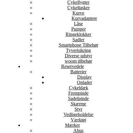
Cykellygter
Cykeltasker
Kurve
Kurvadaptere
Låse
Pumper
Ringeklokker
Sadler
Smartphone Tilbehør
Tyverisikring
Diverse udstyr
woom tilbehør
Reservedele
Batterier
Display
Oplader
Cykeldæk
Frempinde
Sadelpinde
Skærme
Styr
Vedligeholdelse
Værktøj
Mærker
Abus