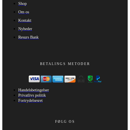
Shop
Om os
Kontakt
Nyheder
Resurs Bank
BETALINGS METODER
Handelsbetingelser
Privatlivs politik
Fortrydelsesret
FØLG OS