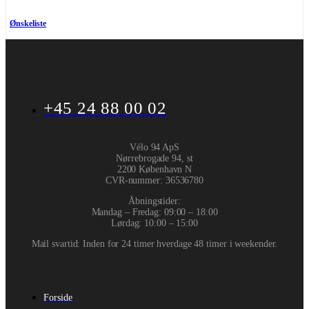
Ønskeliste
+45 24 88 00 02
Vélo 94 ApS
Nørrebrogade 94, st
2200 København N
CVR-nummer
:
36536780
Åbningstider:
Mandag – Fredag: 09:00 – 18:00
Lørdag: 10:00 – 15:00
Mail svartid: Inden for 24 timer hverdage 48 timer i weekender.
Forside