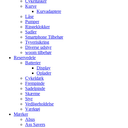
Cykeltasker
Kurve
Kurvadaptere
Låse
Pumper
Ringeklokker
Sadler
Smartphone Tilbehør
Tyverisikring
Diverse udstyr
woom tilbehør
Reservedele
Batterier
Display
Oplader
Cykeldæk
Frempinde
Sadelpinde
Skærme
Styr
Vedligeholdelse
Værktøj
Mærker
Abus
Ass Savers