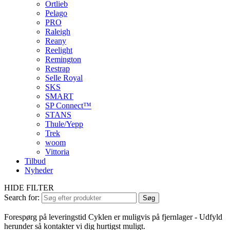
Ortlieb
Pelago
PRO
Raleigh
Reany
Reelight
Remington
Restrap
Selle Royal
SKS
SMART
SP Connect™
STANS
Thule/Yepp
Trek
woom
Vittoria
Tilbud
Nyheder
HIDE FILTER
Search for:
Søg
Forespørg på leveringstid
Cyklen er muligvis på fjernlager - Udfyld
herunder så kontakter vi dig hurtigst muligt.