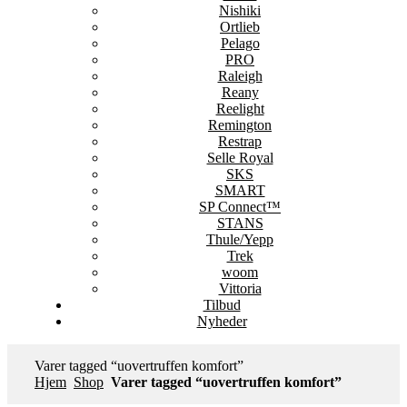
Nishiki
Ortlieb
Pelago
PRO
Raleigh
Reany
Reelight
Remington
Restrap
Selle Royal
SKS
SMART
SP Connect™
STANS
Thule/Yepp
Trek
woom
Vittoria
Tilbud
Nyheder
Varer tagged “uovertruffen komfort”
Hjem
Shop
Varer tagged “uovertruffen komfort”