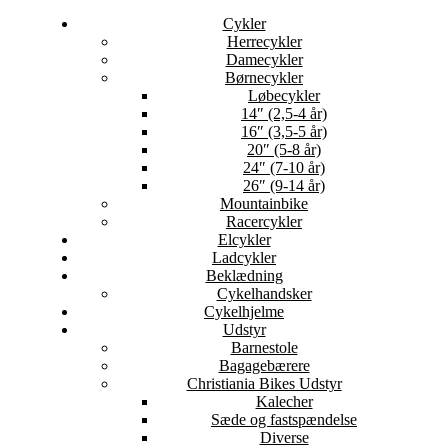
Cykler
Herrecykler
Damecykler
Børnecykler
Løbecykler
14″ (2,5-4 år)
16″ (3,5-5 år)
20″ (5-8 år)
24″ (7-10 år)
26″ (9-14 år)
Mountainbike
Racercykler
Elcykler
Ladcykler
Beklædning
Cykelhandsker
Cykelhjelme
Udstyr
Barnestole
Bagagebærere
Christiania Bikes Udstyr
Kalecher
Sæde og fastspændelse
Diverse