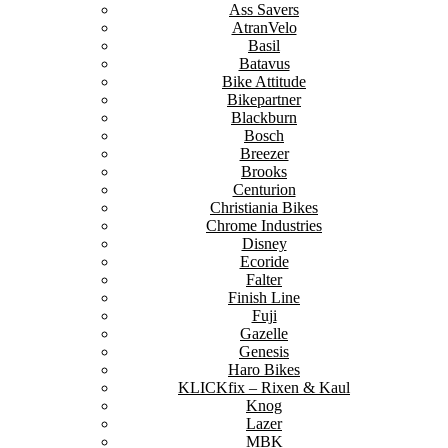
Ass Savers
AtranVelo
Basil
Batavus
Bike Attitude
Bikepartner
Blackburn
Bosch
Breezer
Brooks
Centurion
Christiania Bikes
Chrome Industries
Disney
Ecoride
Falter
Finish Line
Fuji
Gazelle
Genesis
Haro Bikes
KLICKfix – Rixen & Kaul
Knog
Lazer
MBK