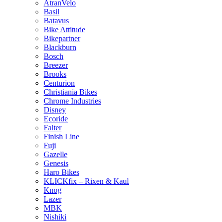
AtranVelo
Basil
Batavus
Bike Attitude
Bikepartner
Blackburn
Bosch
Breezer
Brooks
Centurion
Christiania Bikes
Chrome Industries
Disney
Ecoride
Falter
Finish Line
Fuji
Gazelle
Genesis
Haro Bikes
KLICKfix – Rixen & Kaul
Knog
Lazer
MBK
Nishiki