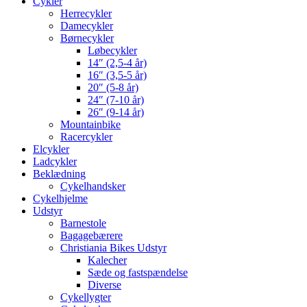
Cykler
Herrecykler
Damecykler
Børnecykler
Løbecykler
14″ (2,5-4 år)
16″ (3,5-5 år)
20″ (5-8 år)
24″ (7-10 år)
26″ (9-14 år)
Mountainbike
Racercykler
Elcykler
Ladcykler
Beklædning
Cykelhandsker
Cykelhjelme
Udstyr
Barnestole
Bagagebærere
Christiania Bikes Udstyr
Kalecher
Sæde og fastspændelse
Diverse
Cykellygter