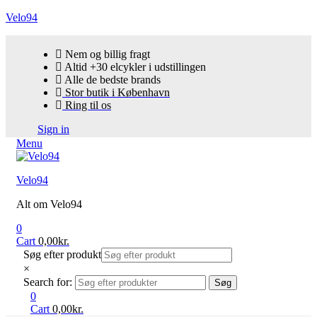
Velo94
Nem og billig fragt
Altid +30 elcykler i udstillingen
Alle de bedste brands
Stor butik i København
Ring til os
Sign in
Menu
Velo94
Alt om Velo94
0
Cart
0,00
kr.
Søg efter produkt
×
Search for:
Søg
0
Cart
0,00
kr.