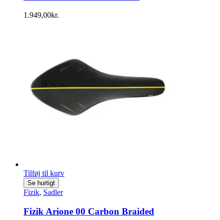
1.949,00
kr.
Tilføj til kurv
Se hurtigt
Fizik
,
Sadler
Fizik Arione 00 Carbon Braided