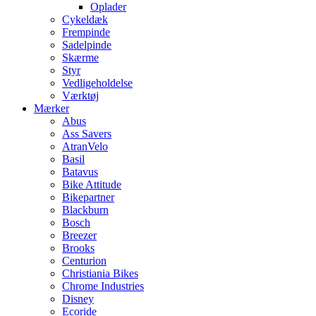
Oplader
Cykeldæk
Frempinde
Sadelpinde
Skærme
Styr
Vedligeholdelse
Værktøj
Mærker
Abus
Ass Savers
AtranVelo
Basil
Batavus
Bike Attitude
Bikepartner
Blackburn
Bosch
Breezer
Brooks
Centurion
Christiania Bikes
Chrome Industries
Disney
Ecoride