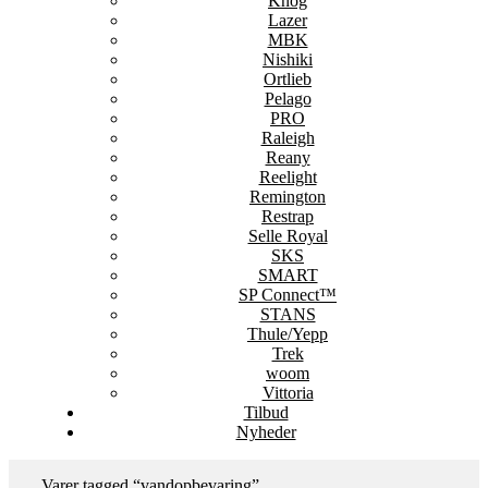
Knog
Lazer
MBK
Nishiki
Ortlieb
Pelago
PRO
Raleigh
Reany
Reelight
Remington
Restrap
Selle Royal
SKS
SMART
SP Connect™
STANS
Thule/Yepp
Trek
woom
Vittoria
Tilbud
Nyheder
Varer tagged “vandopbevaring”