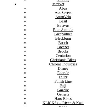
Mærker
Abus
Ass Savers
AtranVelo
Basil
Batavus
Bike Attitude
Bikepartner
Blackburn
Bosch
Breezer
Brooks
Centurion
Christiania Bikes
Chrome Industries
Disney
Ecoride
Falter
Finish Line
Fuji
Gazelle
Genesis
Haro Bikes
KLICKfix – Rixen & Kaul