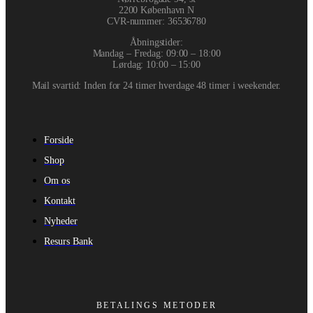
2200 København N
CVR-nummer
:
36536780
Åbningstider:
Mandag – Fredag: 09:00 – 18:00
Lørdag: 10:00 – 15:00
Mail svartid: Inden for 24 timer hverdage 48 timer i weekender.
Forside
Shop
Om os
Kontakt
Nyheder
Resurs Bank
BETALINGS METODER