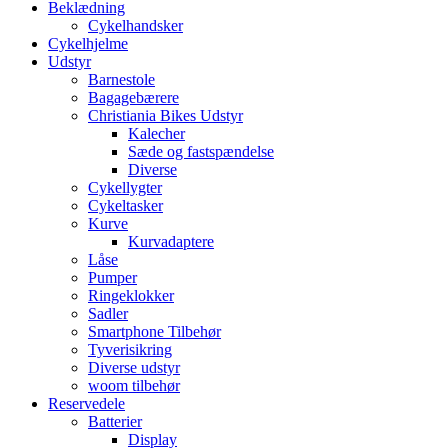
Beklædning
Cykelhandsker
Cykelhjelme
Udstyr
Barnestole
Bagagebærere
Christiania Bikes Udstyr
Kalecher
Sæde og fastspændelse
Diverse
Cykellygter
Cykeltasker
Kurve
Kurvadaptere
Låse
Pumper
Ringeklokker
Sadler
Smartphone Tilbehør
Tyverisikring
Diverse udstyr
woom tilbehør
Reservedele
Batterier
Display