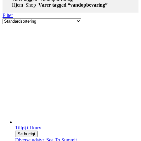
Hjem
Shop
Varer tagged “vandopbevaring”
Filter
Tilføj til kurv
Se hurtigt
Diverse udstyr
,
Sea To Summit