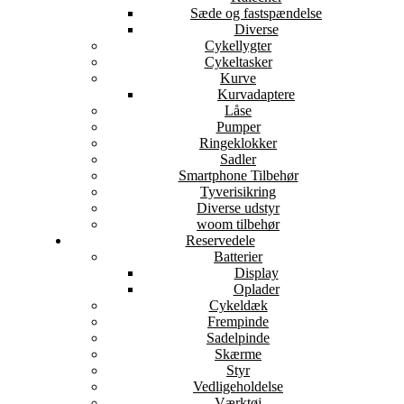
Sæde og fastspændelse
Diverse
Cykellygter
Cykeltasker
Kurve
Kurvadaptere
Låse
Pumper
Ringeklokker
Sadler
Smartphone Tilbehør
Tyverisikring
Diverse udstyr
woom tilbehør
Reservedele
Batterier
Display
Oplader
Cykeldæk
Frempinde
Sadelpinde
Skærme
Styr
Vedligeholdelse
Værktøj