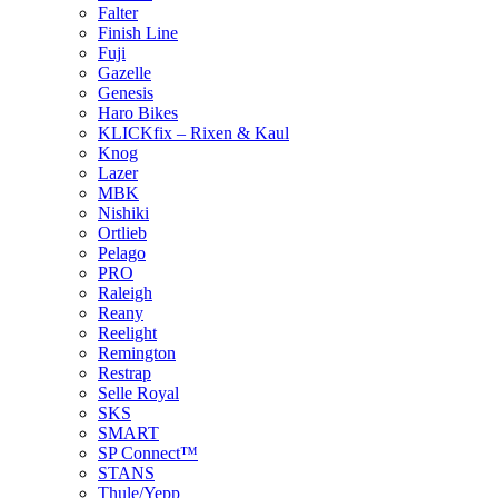
Falter
Finish Line
Fuji
Gazelle
Genesis
Haro Bikes
KLICKfix – Rixen & Kaul
Knog
Lazer
MBK
Nishiki
Ortlieb
Pelago
PRO
Raleigh
Reany
Reelight
Remington
Restrap
Selle Royal
SKS
SMART
SP Connect™
STANS
Thule/Yepp