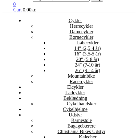
0
Cart
0,00
kr.
Cykler
Herrecykler
Damecykler
Børnecykler
Løbecykler
14″ (2,5-4 år)
16″ (3,5-5 år)
20″ (5-8 år)
24″ (7-10 år)
26″ (9-14 år)
Mountainbike
Racercykler
Elcykler
Ladcykler
Beklædning
Cykelhandsker
Cykelhjelme
Udstyr
Barnestole
Bagagebærere
Christiania Bikes Udstyr
Kalecher