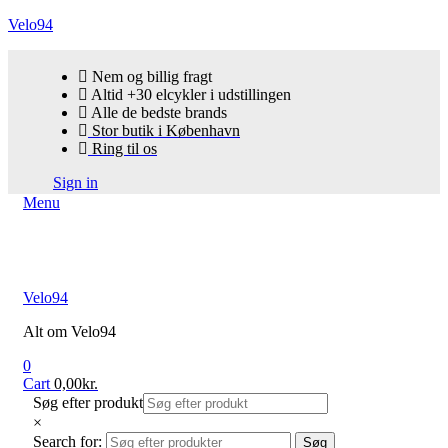
Velo94
Nem og billig fragt
Altid +30 elcykler i udstillingen
Alle de bedste brands
Stor butik i København
Ring til os
Sign in
Menu
Velo94
Alt om Velo94
0
Cart
0,00
kr.
Søg efter produkt
×
Search for:
Søg