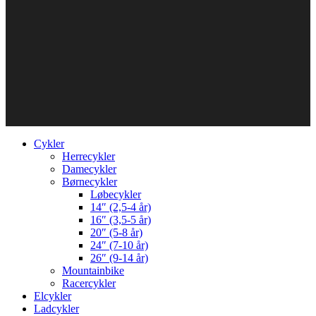
Cykler
Herrecykler
Damecykler
Børnecykler
Løbecykler
14″ (2,5-4 år)
16″ (3,5-5 år)
20″ (5-8 år)
24″ (7-10 år)
26″ (9-14 år)
Mountainbike
Racercykler
Elcykler
Ladcykler