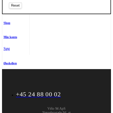
Shop
Min konto
Søg
Ønskeliste
+45 24 88 00 02
Vélo 94 ApS
Nørrebrogade 94, st