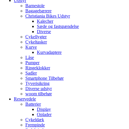
Udstyr
Barnestole
Bagagebærere
Christiania Bikes Udstyr
Kalecher
Sæde og fastspændelse
Diverse
Cykellygter
Cykeltasker
Kurve
Kurvadaptere
Låse
Pumper
Ringeklokker
Sadler
Smartphone Tilbehør
Tyverisikring
Diverse udstyr
woom tilbehør
Reservedele
Batterier
Display
Oplader
Cykeldæk
Frempinde