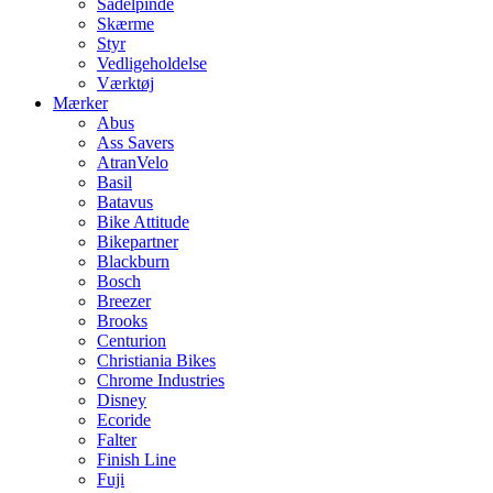
Sadelpinde
Skærme
Styr
Vedligeholdelse
Værktøj
Mærker
Abus
Ass Savers
AtranVelo
Basil
Batavus
Bike Attitude
Bikepartner
Blackburn
Bosch
Breezer
Brooks
Centurion
Christiania Bikes
Chrome Industries
Disney
Ecoride
Falter
Finish Line
Fuji