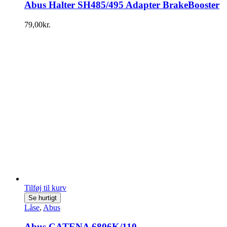
Abus Halter SH485/495 Adapter BrakeBooster
79,00
kr.
Tilføj til kurv
Se hurtigt
Låse
,
Abus
Abus CATENA 6806K/110