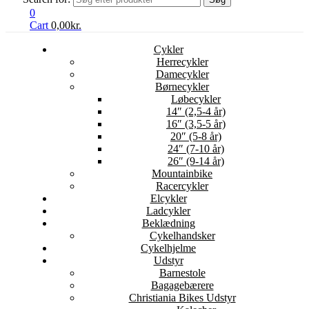
0
Cart
0,00
kr.
Cykler
Herrecykler
Damecykler
Børnecykler
Løbecykler
14″ (2,5-4 år)
16″ (3,5-5 år)
20″ (5-8 år)
24″ (7-10 år)
26″ (9-14 år)
Mountainbike
Racercykler
Elcykler
Ladcykler
Beklædning
Cykelhandsker
Cykelhjelme
Udstyr
Barnestole
Bagagebærere
Christiania Bikes Udstyr