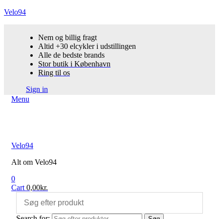
Velo94
Nem og billig fragt
Altid +30 elcykler i udstillingen
Alle de bedste brands
Stor butik i København
Ring til os
Sign in
Menu
Velo94
Alt om Velo94
0
Cart
0,00
kr.
Search for:
Søg