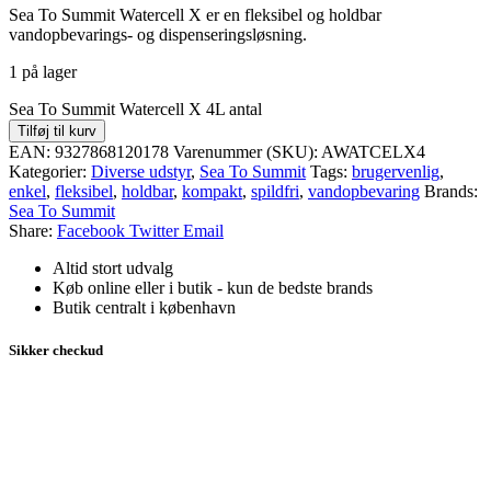
Sea To Summit Watercell X er en fleksibel og holdbar
vandopbevarings- og dispenseringsløsning.
1 på lager
Sea To Summit Watercell X 4L antal
Tilføj til kurv
EAN:
9327868120178
Varenummer (SKU):
AWATCELX4
Kategorier:
Diverse udstyr
,
Sea To Summit
Tags:
brugervenlig
,
enkel
,
fleksibel
,
holdbar
,
kompakt
,
spildfri
,
vandopbevaring
Brands:
Sea To Summit
Share:
Facebook
Twitter
Email
Altid stort udvalg
Køb online eller i butik - kun de bedste brands
Butik centralt i københavn
Sikker checkud