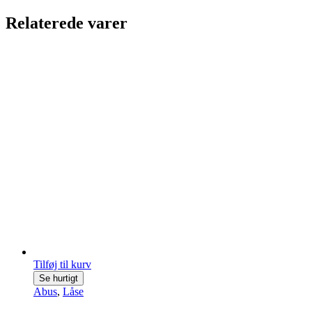
Relaterede varer
Tilføj til kurv
Se hurtigt
Abus
,
Låse