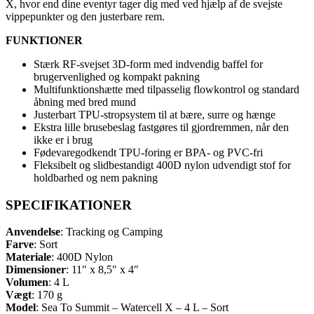
X, hvor end dine eventyr tager dig med ved hjælp af de svejste
vippepunkter og den justerbare rem.
FUNKTIONER
Stærk RF-svejset 3D-form med indvendig baffel for
brugervenlighed og kompakt pakning
Multifunktionshætte med tilpasselig flowkontrol og standard
åbning med bred mund
Justerbart TPU-stropsystem til at bære, surre og hænge
Ekstra lille brusebeslag fastgøres til gjordremmen, når den
ikke er i brug
Fødevaregodkendt TPU-foring er BPA- og PVC-fri
Fleksibelt og slidbestandigt 400D nylon udvendigt stof for
holdbarhed og nem pakning
SPECIFIKATIONER
Anvendelse
: Tracking og Camping
Farve
: Sort
Materiale
: 400D Nylon
Dimensioner
: 11″ x 8,5″ x 4″
Volumen
: 4 L
Vægt
: 170 g
Model
: Sea To Summit – Watercell X – 4 L – Sort