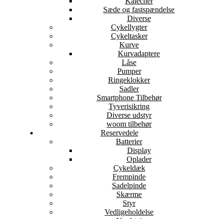
Kalecher
Sæde og fastspændelse
Diverse
Cykellygter
Cykeltasker
Kurve
Kurvadaptere
Låse
Pumper
Ringeklokker
Sadler
Smartphone Tilbehør
Tyverisikring
Diverse udstyr
woom tilbehør
Reservedele
Batterier
Display
Oplader
Cykeldæk
Frempinde
Sadelpinde
Skærme
Styr
Vedligeholdelse