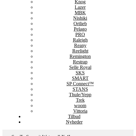
Knog
Lazer
MBK
Nishiki
Ortlieb
Pelago
PRO
Raleigh
Reany
Reelight
Remington
Restrap
Selle Royal
SKS
SMART
SP Connect™
STANS
Thule/Yepp
Trek
woom
Vittoria
Tilbud
Nyheder