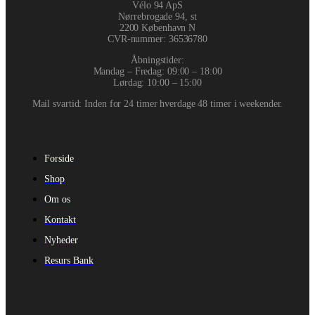
Vélo 94 ApS
Nørrebrogade 94, st
2200 København N
CVR-nummer
:
36536780
Åbningstider:
Mandag – Fredag: 09:00 – 18:00
Lørdag: 10:00 – 15:00
Mail svartid: Inden for 24 timer hverdage 48 timer i weekender.
Forside
Shop
Om os
Kontakt
Nyheder
Resurs Bank