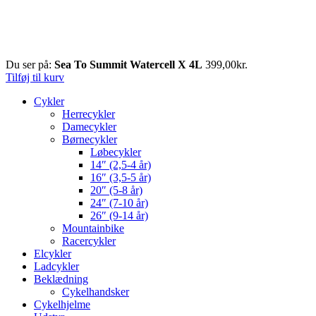
Du ser på:
Sea To Summit Watercell X 4L
399,00
kr.
Tilføj til kurv
Cykler
Herrecykler
Damecykler
Børnecykler
Løbecykler
14″ (2,5-4 år)
16″ (3,5-5 år)
20″ (5-8 år)
24″ (7-10 år)
26″ (9-14 år)
Mountainbike
Racercykler
Elcykler
Ladcykler
Beklædning
Cykelhandsker
Cykelhjelme