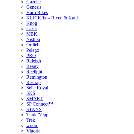
Gazelle
Genesis
Haro Bikes
KLICKfix – Rixen & Kaul
Knog
Lazer
MBK
Nishiki
Ortlieb
Pelago
PRO
Raleigh
Reany
Reelight
Remington
Restrap
Selle Royal
SKS
SMART
SP Connect™
STANS
Thule/Yepp
Trek
woom
Vittoria