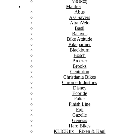
Værktøj
Mærker
Abus
Ass Savers
AtranVelo
Basil
Batavus
Bike Attitude
Bikepartner
Blackburn
Bosch
Breezer
Brooks
Centurion
Christiania Bikes
Chrome Industries
Disney
Ecoride
Falter
Finish Line
Fuji
Gazelle
Genesis
Haro Bikes
KLICKfix – Rixen & Kaul