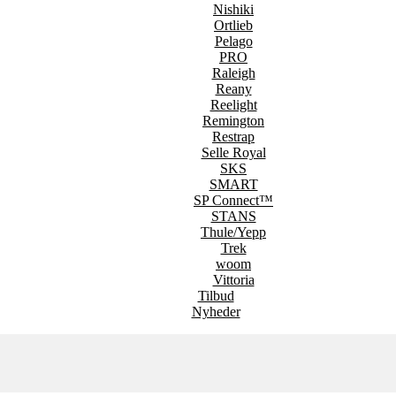
Nishiki
Ortlieb
Pelago
PRO
Raleigh
Reany
Reelight
Remington
Restrap
Selle Royal
SKS
SMART
SP Connect™
STANS
Thule/Yepp
Trek
woom
Vittoria
Tilbud
Nyheder