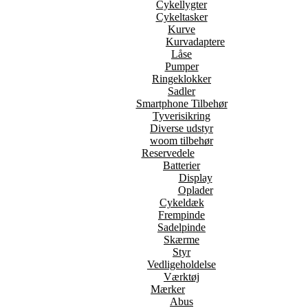
Cykellygter
Cykeltasker
Kurve
Kurvadaptere
Låse
Pumper
Ringeklokker
Sadler
Smartphone Tilbehør
Tyverisikring
Diverse udstyr
woom tilbehør
Reservedele
Batterier
Display
Oplader
Cykeldæk
Frempinde
Sadelpinde
Skærme
Styr
Vedligeholdelse
Værktøj
Mærker
Abus