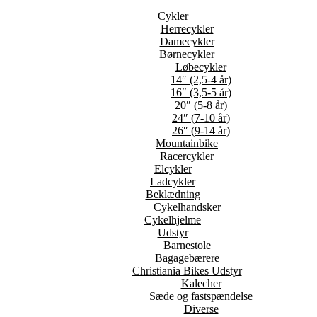
Cykler
Herrecykler
Damecykler
Børnecykler
Løbecykler
14″ (2,5-4 år)
16″ (3,5-5 år)
20″ (5-8 år)
24″ (7-10 år)
26″ (9-14 år)
Mountainbike
Racercykler
Elcykler
Ladcykler
Beklædning
Cykelhandsker
Cykelhjelme
Udstyr
Barnestole
Bagagebærere
Christiania Bikes Udstyr
Kalecher
Sæde og fastspændelse
Diverse