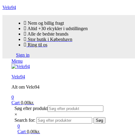
Velo94
Nem og billig fragt
Altid +30 elcykler i udstillingen
Alle de bedste brands
Stor butik i København
Ring til os
Sign in
Menu
Velo94
Alt om Velo94
0
Cart
0,00
kr.
Søg efter produkt
×
Search for:
Søg
0
Cart
0,00
kr.