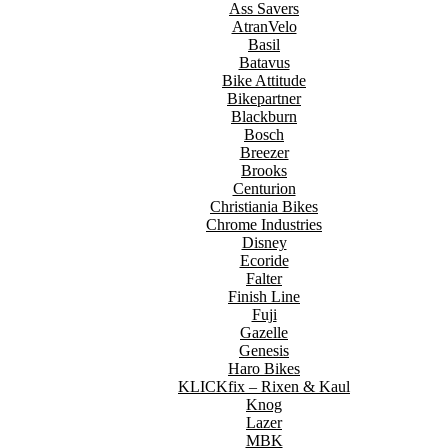
Ass Savers
AtranVelo
Basil
Batavus
Bike Attitude
Bikepartner
Blackburn
Bosch
Breezer
Brooks
Centurion
Christiania Bikes
Chrome Industries
Disney
Ecoride
Falter
Finish Line
Fuji
Gazelle
Genesis
Haro Bikes
KLICKfix – Rixen & Kaul
Knog
Lazer
MBK