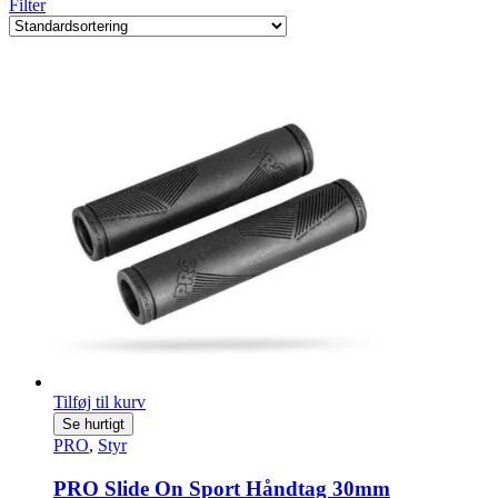
Filter
Tilføj til kurv
Se hurtigt
PRO
,
Styr
PRO Slide On Sport Håndtag 30mm