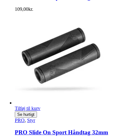
109,00
kr.
Tilføj til kurv
Se hurtigt
PRO
,
Styr
PRO Slide On Sport Håndtag 32mm