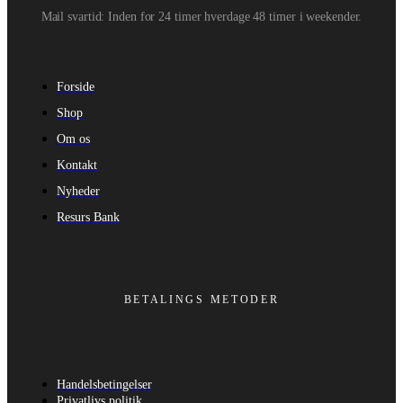
Mail svartid: Inden for 24 timer hverdage 48 timer i weekender.
Forside
Shop
Om os
Kontakt
Nyheder
Resurs Bank
BETALINGS METODER
Handelsbetingelser
Privatlivs politik