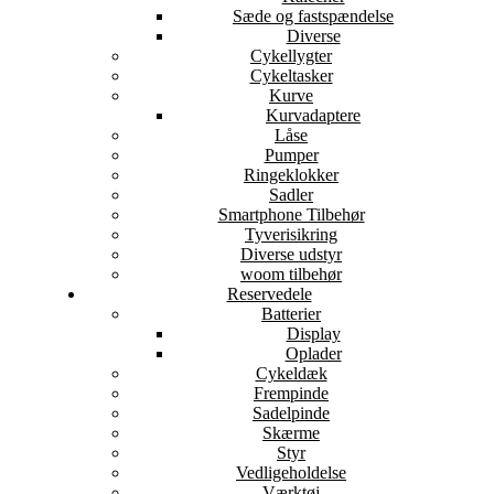
Sæde og fastspændelse
Diverse
Cykellygter
Cykeltasker
Kurve
Kurvadaptere
Låse
Pumper
Ringeklokker
Sadler
Smartphone Tilbehør
Tyverisikring
Diverse udstyr
woom tilbehør
Reservedele
Batterier
Display
Oplader
Cykeldæk
Frempinde
Sadelpinde
Skærme
Styr
Vedligeholdelse
Værktøj