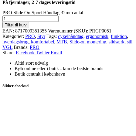
På fjernlager, 2-7 dages leveringstid
PRO Slide On Sport Håndtag 32mm antal
Tilføj til kurv
EAN:
8717009351355
Varenummer (SKU):
PRGP0051
Kategorier:
PRO
,
Styr
Tags:
cykelhåndtag
,
ergonomisk
,
funktion
,
hverdagsbrug
,
komfortabel
,
MTB
,
Slide-on montering
,
slidsærk
,
stil
,
VGL
Brands:
PRO
Share:
Facebook
Twitter
Email
Altid stort udvalg
Køb online eller i butik - kun de bedste brands
Butik centralt i københavn
Sikker checkud