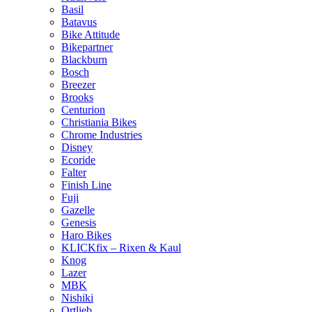
Basil
Batavus
Bike Attitude
Bikepartner
Blackburn
Bosch
Breezer
Brooks
Centurion
Christiania Bikes
Chrome Industries
Disney
Ecoride
Falter
Finish Line
Fuji
Gazelle
Genesis
Haro Bikes
KLICKfix – Rixen & Kaul
Knog
Lazer
MBK
Nishiki
Ortlieb