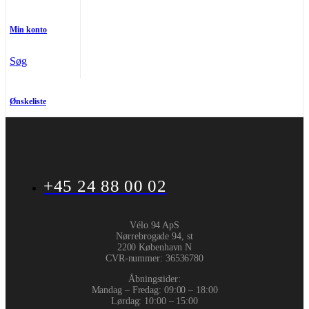
Min konto
Søg
Ønskeliste
+45 24 88 00 02
Vélo 94 ApS
Nørrebrogade 94, st
2200 København N
CVR-nummer
:
36536780
Åbningstider:
Mandag – Fredag: 09:00 – 18:00
Lørdag: 10:00 – 15:00