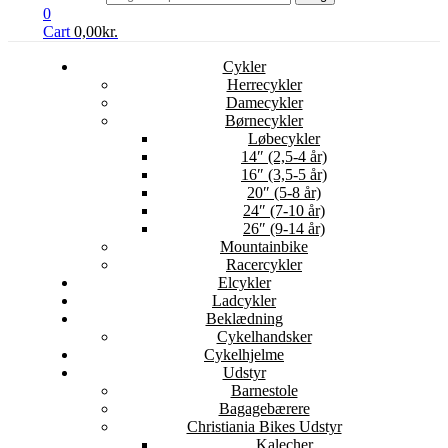
0
Cart
0,00
kr.
Cykler
Herrecykler
Damecykler
Børnecykler
Løbecykler
14″ (2,5-4 år)
16″ (3,5-5 år)
20″ (5-8 år)
24″ (7-10 år)
26″ (9-14 år)
Mountainbike
Racercykler
Elcykler
Ladcykler
Beklædning
Cykelhandsker
Cykelhjelme
Udstyr
Barnestole
Bagagebærere
Christiania Bikes Udstyr
Kalecher