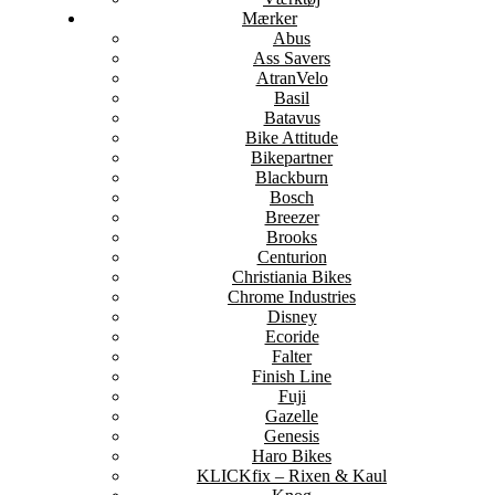
Mærker
Abus
Ass Savers
AtranVelo
Basil
Batavus
Bike Attitude
Bikepartner
Blackburn
Bosch
Breezer
Brooks
Centurion
Christiania Bikes
Chrome Industries
Disney
Ecoride
Falter
Finish Line
Fuji
Gazelle
Genesis
Haro Bikes
KLICKfix – Rixen & Kaul