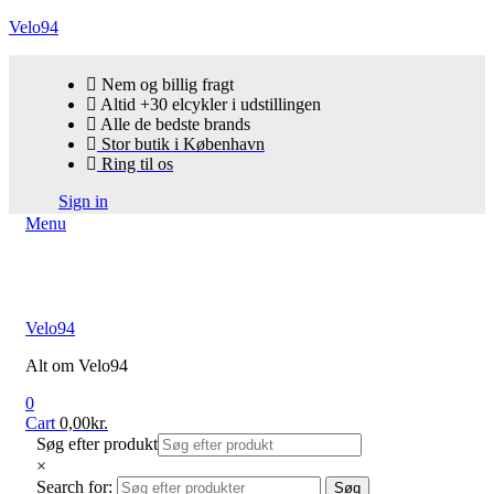
Velo94
Nem og billig fragt
Altid +30 elcykler i udstillingen
Alle de bedste brands
Stor butik i København
Ring til os
Sign in
Menu
Velo94
Alt om Velo94
0
Cart
0,00
kr.
Søg efter produkt
×
Search for:
Søg