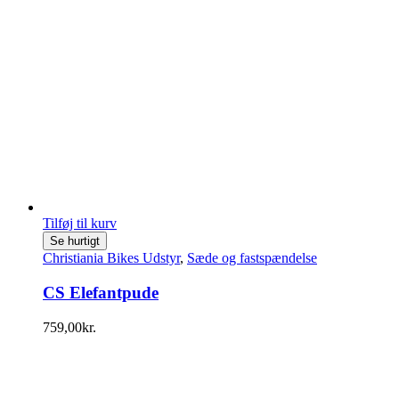
Tilføj til kurv
Se hurtigt
Christiania Bikes Udstyr
,
Sæde og fastspændelse
CS Elefantpude
759,00
kr.