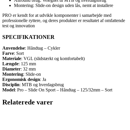
Allround brug: Velegnet til MTB og hverdagsbrug
Montering: Slide-on design uden lås, nemt at installere
PRO er kendt for at udvikle komponenter i samarbejde med
professionelle ryttere, og deres produkter er resultatet af omfattende
test og innovation
SPECIFIKATIONER
Anvendelse
: Håndtag – Cykler
Farve
: Sort
Materiale
: VGL (slidstærkt og komfortabelt)
Længde
: 125 mm
Diameter
: 32 mm
Montering
: Slide-on
Ergonomisk design
: Ja
Disciplin
: MTB og hverdagsbrug
Model
: Pro – Slide On Sport – Håndtag – 125/32mm – Sort
Relaterede varer