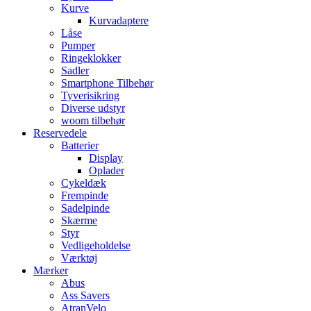
Kurve
Kurvadaptere
Låse
Pumper
Ringeklokker
Sadler
Smartphone Tilbehør
Tyverisikring
Diverse udstyr
woom tilbehør
Reservedele
Batterier
Display
Oplader
Cykeldæk
Frempinde
Sadelpinde
Skærme
Styr
Vedligeholdelse
Værktøj
Mærker
Abus
Ass Savers
AtranVelo