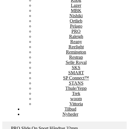
Knog
Lazer
MBK
Nishiki
Ortlieb
Pelago
PRO
Raleigh
Reany
Reelight
Remington
Restrap
Selle Royal
SKS
SMART
SP Connect™
STANS
Thule/Yepp
Trek
woom
Vittoria
Tilbud
Nyheder
PRO Slide On Sport Håndtag 32mm