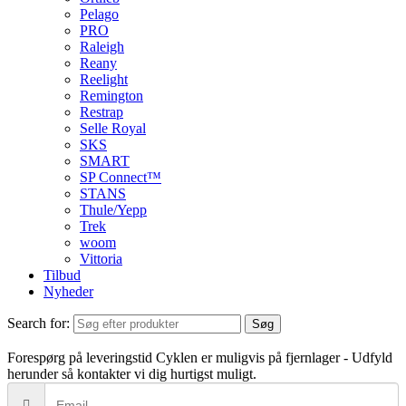
Pelago
PRO
Raleigh
Reany
Reelight
Remington
Restrap
Selle Royal
SKS
SMART
SP Connect™
STANS
Thule/Yepp
Trek
woom
Vittoria
Tilbud
Nyheder
Search for:
Søg
Forespørg på leveringstid
Cyklen er muligvis på fjernlager - Udfyld
herunder så kontakter vi dig hurtigst muligt.