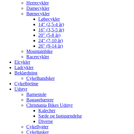
Herrecykler
Damecykler
Børnecykler
Løbecykler
14″ (2,5-4 år)
16″ (3,5-5 år)
20″ (5-8 år)
24″ (7-10 år)
26″ (9-14 år)
Mountainbike
Racercykler
Elcykler
Ladcykler
Beklædning
Cykelhandsker
Cykelhjelme
Udstyr
Barnestole
Bagagebærere
Christiania Bikes Udstyr
Kalecher
Sæde og fastspændelse
Diverse
Cykellygter
Cykeltasker