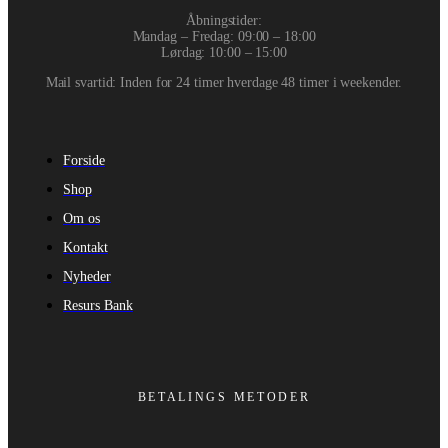
Åbningstider:
Mandag – Fredag: 09:00 – 18:00
Lørdag: 10:00 – 15:00
Mail svartid: Inden for 24 timer hverdage 48 timer i weekender.
Forside
Shop
Om os
Kontakt
Nyheder
Resurs Bank
BETALINGS METODER