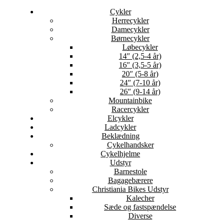
Cykler
Herrecykler
Damecykler
Børnecykler
Løbecykler
14″ (2,5-4 år)
16″ (3,5-5 år)
20″ (5-8 år)
24″ (7-10 år)
26″ (9-14 år)
Mountainbike
Racercykler
Elcykler
Ladcykler
Beklædning
Cykelhandsker
Cykelhjelme
Udstyr
Barnestole
Bagagebærere
Christiania Bikes Udstyr
Kalecher
Sæde og fastspændelse
Diverse