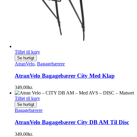
Tilføj til kurv
Se hurtigt
AtranVelo
,
Bagagebærere
AtranVelo Bagagebærer City Med Klap
349,00
kr.
Tilføj til kurv
Se hurtigt
Bagagebærere
AtranVelo Bagagebærer City DB AM Til Disc
349,00
kr.