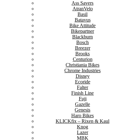
Ass Savers
AtranVelo
Basil
Batavus
Bike Attitude
Bikepartner
Blackburn
Bosch
Breezer
Brooks
Centurion
Christiania Bikes
Chrome Industries
Disney
Ecoride
Falter
Finish Line
Fuji
Gazelle
Genesis
Haro Bikes
KLICKfix – Rixen & Kaul
Knog
Lazer
MBK