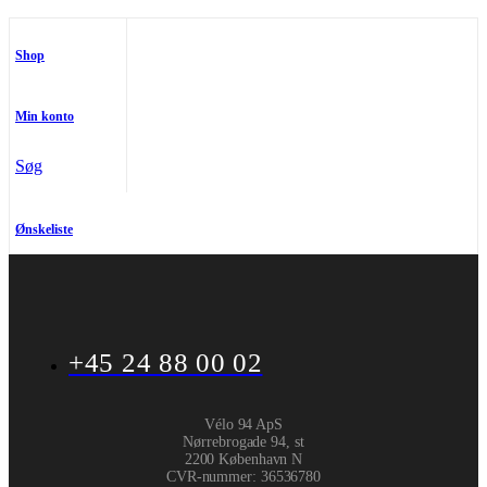
Shop
Min konto
Søg
Ønskeliste
+45 24 88 00 02
Vélo 94 ApS
Nørrebrogade 94, st
2200 København N
CVR-nummer
:
36536780