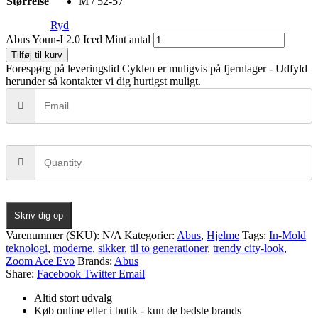
Størrelse
M / 52-57
Ryd
Abus Youn-I 2.0 Iced Mint antal
Tilføj til kurv
Forespørg på leveringstid
Cyklen er muligvis på fjernlager - Udfyld
herunder så kontakter vi dig hurtigst muligt.
Skriv dig op
Varenummer (SKU):
N/A
Kategorier:
Abus
,
Hjelme
Tags:
In-Mold
teknologi
,
moderne
,
sikker
,
til to generationer
,
trendy city-look
,
Zoom Ace Evo
Brands:
Abus
Share:
Facebook
Twitter
Email
Altid stort udvalg
Køb online eller i butik - kun de bedste brands