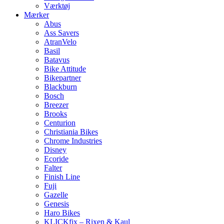
Værktøj
Mærker
Abus
Ass Savers
AtranVelo
Basil
Batavus
Bike Attitude
Bikepartner
Blackburn
Bosch
Breezer
Brooks
Centurion
Christiania Bikes
Chrome Industries
Disney
Ecoride
Falter
Finish Line
Fuji
Gazelle
Genesis
Haro Bikes
KLICKfix – Rixen & Kaul