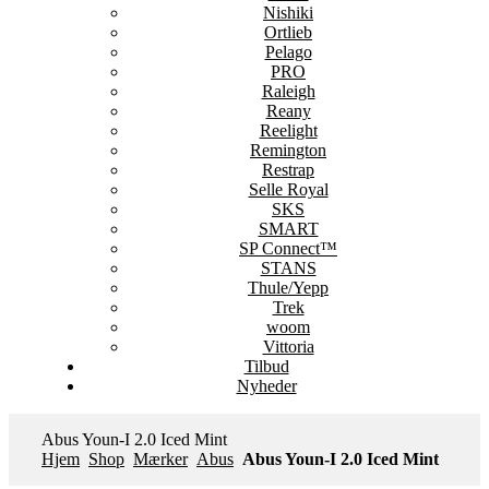
Nishiki
Ortlieb
Pelago
PRO
Raleigh
Reany
Reelight
Remington
Restrap
Selle Royal
SKS
SMART
SP Connect™
STANS
Thule/Yepp
Trek
woom
Vittoria
Tilbud
Nyheder
Abus Youn-I 2.0 Iced Mint
Hjem
Shop
Mærker
Abus
Abus Youn-I 2.0 Iced Mint