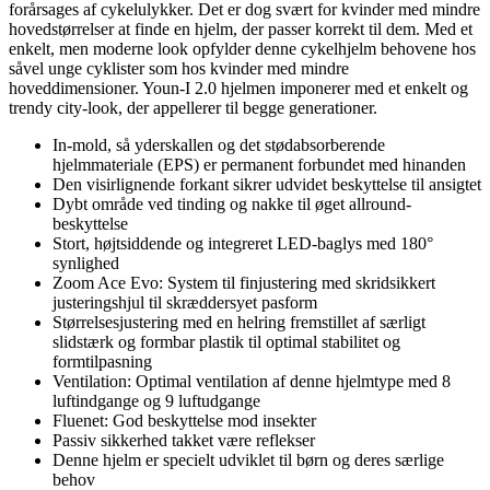
forårsages af cykelulykker. Det er dog svært for kvinder med mindre
hovedstørrelser at finde en hjelm, der passer korrekt til dem. Med et
enkelt, men moderne look opfylder denne cykelhjelm behovene hos
såvel unge cyklister som hos kvinder med mindre
hoveddimensioner. Youn-I 2.0 hjelmen imponerer med et enkelt og
trendy city-look, der appellerer til begge generationer.
In-mold, så yderskallen og det stødabsorberende
hjelmmateriale (EPS) er permanent forbundet med hinanden
Den visirlignende forkant sikrer udvidet beskyttelse til ansigtet
Dybt område ved tinding og nakke til øget allround-
beskyttelse
Stort, højtsiddende og integreret LED-baglys med 180°
synlighed
Zoom Ace Evo: System til finjustering med skridsikkert
justeringshjul til skræddersyet pasform
Størrelsesjustering med en helring fremstillet af særligt
slidstærk og formbar plastik til optimal stabilitet og
formtilpasning
Ventilation: Optimal ventilation af denne hjelmtype med 8
luftindgange og 9 luftudgange
Fluenet: God beskyttelse mod insekter
Passiv sikkerhed takket være reflekser
Denne hjelm er specielt udviklet til børn og deres særlige
behov