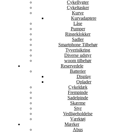
Cykellygter
Cykeltasker
Kurve
Kurvadaptere
Låse
Pumper
Ringeklokker
Sadler
Smartphone Tilbehør
Tyverisikring
Diverse udstyr
woom tilbehør
Reservedele
Batterier
Display
Oplader
Cykeldæk
Frempinde
Sadelpinde
Skærme
Styr
Vedligeholdelse
Værktøj
Mærker
Abus