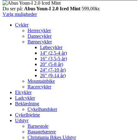
Du ser på:
Abus Youn-I 2.0 Iced Mint
599,00
kr.
Vælg muligheder
Cykler
Herrecykler
Damecykler
Børnecykler
Løbecykler
14″ (2,5-4 år)
16″ (3,5-5 år)
20″ (5-8 år)
24″ (7-10 år)
26″ (9-14 år)
Mountainbike
Racercykler
Elcykler
Ladcykler
Beklædning
Cykelhandsker
Cykelhjelme
Udstyr
Barnestole
Bagagebærere
Christiania Bikes Udstyr