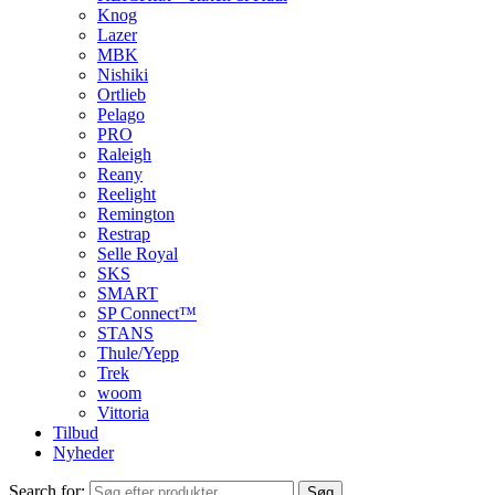
Knog
Lazer
MBK
Nishiki
Ortlieb
Pelago
PRO
Raleigh
Reany
Reelight
Remington
Restrap
Selle Royal
SKS
SMART
SP Connect™
STANS
Thule/Yepp
Trek
woom
Vittoria
Tilbud
Nyheder
Search for:
Søg