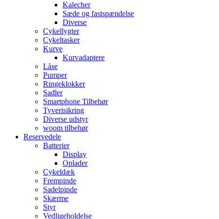
Kalecher
Sæde og fastspændelse
Diverse
Cykellygter
Cykeltasker
Kurve
Kurvadaptere
Låse
Pumper
Ringeklokker
Sadler
Smartphone Tilbehør
Tyverisikring
Diverse udstyr
woom tilbehør
Reservedele
Batterier
Display
Oplader
Cykeldæk
Frempinde
Sadelpinde
Skærme
Styr
Vedligeholdelse