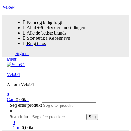
Velo94
Nem og billig fragt
Altid +30 elcykler i udstillingen
Alle de bedste brands
Stor butik i København
Ring til os
Sign in
Menu
Velo94
Alt om Velo94
0
Cart
0,00
kr.
Søg efter produkt
×
Search for:
Søg
0
Cart
0,00
kr.