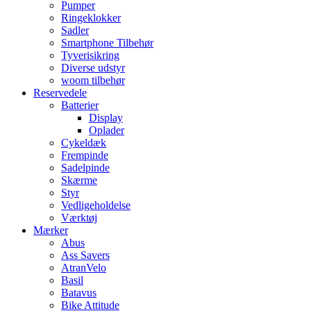
Pumper
Ringeklokker
Sadler
Smartphone Tilbehør
Tyverisikring
Diverse udstyr
woom tilbehør
Reservedele
Batterier
Display
Oplader
Cykeldæk
Frempinde
Sadelpinde
Skærme
Styr
Vedligeholdelse
Værktøj
Mærker
Abus
Ass Savers
AtranVelo
Basil
Batavus
Bike Attitude