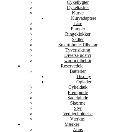
Cykellygter
Cykeltasker
Kurve
Kurvadaptere
Låse
Pumper
Ringeklokker
Sadler
Smartphone Tilbehør
Tyverisikring
Diverse udstyr
woom tilbehør
Reservedele
Batterier
Display
Oplader
Cykeldæk
Frempinde
Sadelpinde
Skærme
Styr
Vedligeholdelse
Værktøj
Mærker
Abus