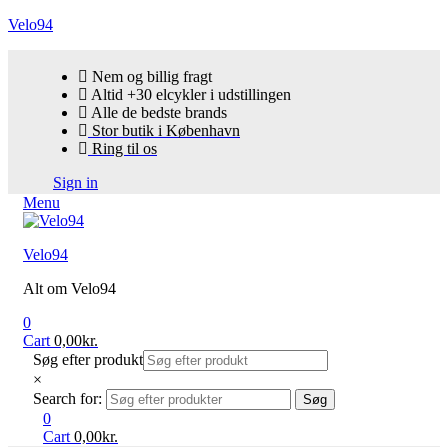
Velo94
Nem og billig fragt
Altid +30 elcykler i udstillingen
Alle de bedste brands
Stor butik i København
Ring til os
Sign in
Menu
Velo94
Alt om Velo94
0
Cart
0,00
kr.
Søg efter produkt
×
Search for:
Søg
0
Cart
0,00
kr.