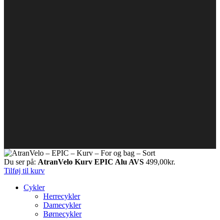
Du ser på:
AtranVelo Kurv EPIC Alu AVS
499,00
kr.
Tilføj til kurv
Cykler
Herrecykler
Damecykler
Børnecykler