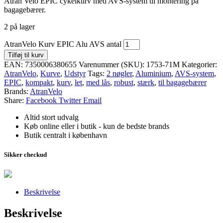
Atran Velo EPIC cykelkurv med AVS-system til montering på
bagagebærer.
2 på lager
AtranVelo Kurv EPIC Alu AVS antal
Tilføj til kurv
EAN:
7350006380655
Varenummer (SKU):
1753-71M
Kategorier:
AtranVelo
,
Kurve
,
Udstyr
Tags:
2 nøgler
,
Aluminium
,
AVS-system
,
EPIC
,
kompakt
,
kurv
,
let
,
med lås
,
robust
,
stærk
,
til bagagebærer
Brands:
AtranVelo
Share:
Facebook
Twitter
Email
Altid stort udvalg
Køb online eller i butik - kun de bedste brands
Butik centralt i københavn
Sikker checkud
Beskrivelse
Beskrivelse