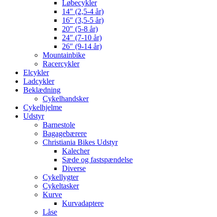
Løbecykler
14″ (2,5-4 år)
16″ (3,5-5 år)
20″ (5-8 år)
24″ (7-10 år)
26″ (9-14 år)
Mountainbike
Racercykler
Elcykler
Ladcykler
Beklædning
Cykelhandsker
Cykelhjelme
Udstyr
Barnestole
Bagagebærere
Christiania Bikes Udstyr
Kalecher
Sæde og fastspændelse
Diverse
Cykellygter
Cykeltasker
Kurve
Kurvadaptere
Låse