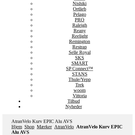
Nishiki
Ortlieb
Pelago
PRO
Raleigh
Reany
Reelight
Remington
Restrap
Selle Royal
SKS
SMART
SP Connect™
STANS
Thule/Yepp
Trek
woom
Vittoria
Tilbud
Nyheder
AtranVelo Kurv EPIC Alu AVS
Hjem
Shop
Mærker
AtranVelo
AtranVelo Kurv EPIC
Alu AVS