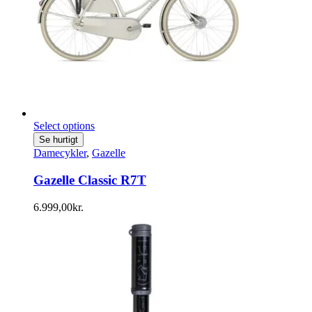
Select options
Se hurtigt
Damecykler
,
Gazelle
Gazelle Classic R7T
6.999,00
kr.