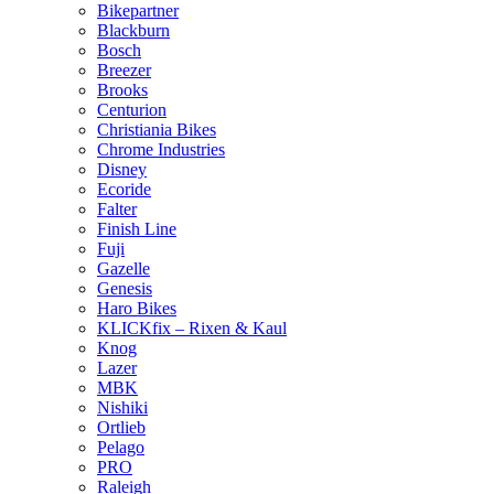
Bikepartner
Blackburn
Bosch
Breezer
Brooks
Centurion
Christiania Bikes
Chrome Industries
Disney
Ecoride
Falter
Finish Line
Fuji
Gazelle
Genesis
Haro Bikes
KLICKfix – Rixen & Kaul
Knog
Lazer
MBK
Nishiki
Ortlieb
Pelago
PRO
Raleigh