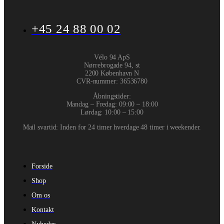
+45 24 88 00 02
Vélo 94 ApS
Nørrebrogade 94, st
2200 København N
CVR-nummer
:
36536780
Åbningstider:
Mandag – Fredag: 09:00 – 18:00
Lørdag: 10:00 – 15:00
Mail svartid: Inden for 24 timer hverdage 48 timer i weekender.
Forside
Shop
Om os
Kontakt