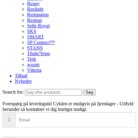
Reany
Reelight
Remington
Restrap
Selle Royal
SKS
SMART
SP Connect™
STANS
Thule/Yepp
Trek
woom
Vittoria
Tilbud
Nyheder
Search for:
Søg
Forespørg på leveringstid
Cyklen er muligvis på fjernlager - Udfyld
herunder så kontakter vi dig hurtigst muligt.