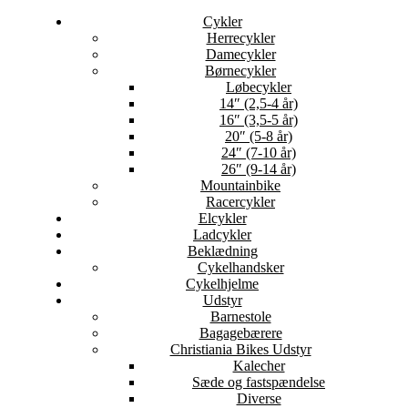
Cykler
Herrecykler
Damecykler
Børnecykler
Løbecykler
14″ (2,5-4 år)
16″ (3,5-5 år)
20″ (5-8 år)
24″ (7-10 år)
26″ (9-14 år)
Mountainbike
Racercykler
Elcykler
Ladcykler
Beklædning
Cykelhandsker
Cykelhjelme
Udstyr
Barnestole
Bagagebærere
Christiania Bikes Udstyr
Kalecher
Sæde og fastspændelse
Diverse