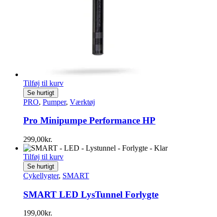
Tilføj til kurv
Se hurtigt
PRO
,
Pumper
,
Værktøj
Pro Minipumpe Performance HP
299,00
kr.
Tilføj til kurv
Se hurtigt
Cykellygter
,
SMART
SMART LED LysTunnel Forlygte
199,00
kr.