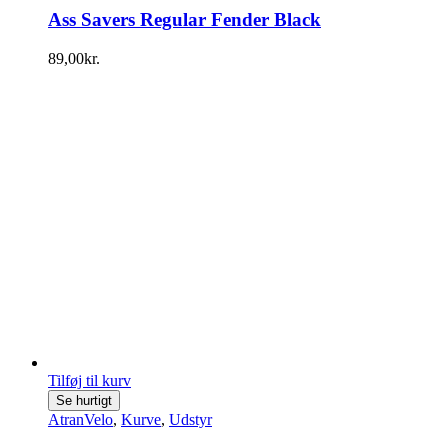
Ass Savers Regular Fender Black
89,00
kr.
Tilføj til kurv
Se hurtigt
AtranVelo
,
Kurve
,
Udstyr