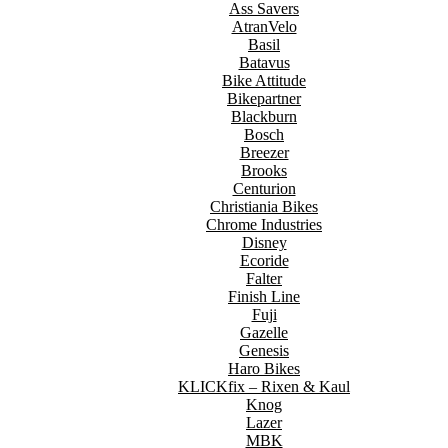
Ass Savers
AtranVelo
Basil
Batavus
Bike Attitude
Bikepartner
Blackburn
Bosch
Breezer
Brooks
Centurion
Christiania Bikes
Chrome Industries
Disney
Ecoride
Falter
Finish Line
Fuji
Gazelle
Genesis
Haro Bikes
KLICKfix – Rixen & Kaul
Knog
Lazer
MBK