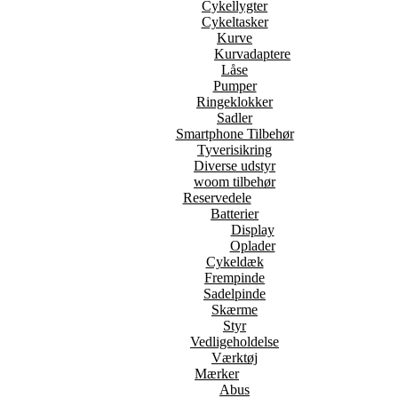
Cykellygter
Cykeltasker
Kurve
Kurvadaptere
Låse
Pumper
Ringeklokker
Sadler
Smartphone Tilbehør
Tyverisikring
Diverse udstyr
woom tilbehør
Reservedele
Batterier
Display
Oplader
Cykeldæk
Frempinde
Sadelpinde
Skærme
Styr
Vedligeholdelse
Værktøj
Mærker
Abus