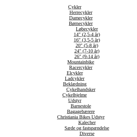
Cykler
Herrecykler
Damecykler
Børnecykler
Løbecykler
14″ (2,5-4 år)
16″ (3,5-5 år)
20″ (5-8 år)
24″ (7-10 år)
26″ (9-14 år)
Mountainbike
Racercykler
Elcykler
Ladcykler
Beklædning
Cykelhandsker
Cykelhjelme
Udstyr
Barnestole
Bagagebærere
Christiania Bikes Udstyr
Kalecher
Sæde og fastspændelse
Diverse