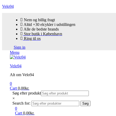
Velo94
Nem og billig fragt
Altid +30 elcykler i udstillingen
Alle de bedste brands
Stor butik i København
Ring til os
Sign in
Menu
Velo94
Alt om Velo94
0
Cart
0,00
kr.
Søg efter produkt
×
Search for:
Søg
0
Cart
0,00
kr.