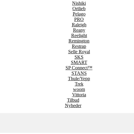
Nishiki
Ortlieb
Pelago
PRO
Raleigh
Reany
Reelight
Remington
Restrap
Selle Royal
SKS
SMART
SP Connect™
STANS
Thule/Yepp
Trek
woom
Vittoria
Tilbud
Nyheder