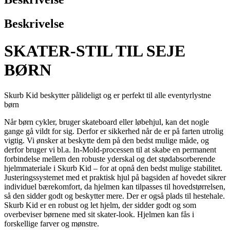
Beskrivelse
SKATER-STIL TIL SEJE
BØRN
Skurb Kid beskytter pålideligt og er perfekt til alle eventyrlystne
børn
Når børn cykler, bruger skateboard eller løbehjul, kan det nogle
gange gå vildt for sig. Derfor er sikkerhed når de er på farten utrolig
vigtig. Vi ønsker at beskytte dem på den bedst mulige måde, og
derfor bruger vi bl.a. In-Mold-processen til at skabe en permanent
forbindelse mellem den robuste yderskal og det stødabsorberende
hjelmmateriale i Skurb Kid – for at opnå den bedst mulige stabilitet.
Justeringssystemet med et praktisk hjul på bagsiden af hovedet sikrer
individuel bærekomfort, da hjelmen kan tilpasses til hovedstørrelsen,
så den sidder godt og beskytter mere. Der er også plads til hestehale.
Skurb Kid er en robust og let hjelm, der sidder godt og som
overbeviser børnene med sit skater-look. Hjelmen kan fås i
forskellige farver og mønstre.