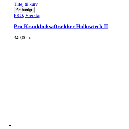
Tilføj til kurv
Se hurtigt
PRO
,
Værktøj
Pro Krankboksaftrækker Hollowtech II
349,00
kr.