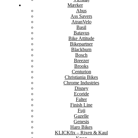
Mærker
Abus
Ass Savers
AtranVelo
Basil
Batavus
Bike Attitude
Bikepartner
Blackburn
Bosch
Breezer
Brooks
Centurion
Christiania Bikes
Chrome Industries
Disney
Ecoride
Falter
Finish Line
Fuji
Gazelle
Genesis
Haro Bikes
KLICKfix – Rixen & Kaul