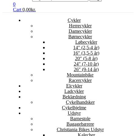
0
Cart
0,00
kr.
Cykler
Herrecykler
Damecykler
Børnecykler
Løbecykler
14″ (2,5-4 år)
16″ (3,5-5 år)
20″ (5-8 år)
24″ (7-10 år)
26″ (9-14 år)
Mountainbike
Racercykler
Elcykler
Ladcykler
Beklædning
Cykelhandsker
Cykelhjelme
Udstyr
Barnestole
Bagagebærere
Christiania Bikes Udstyr
Kalecher