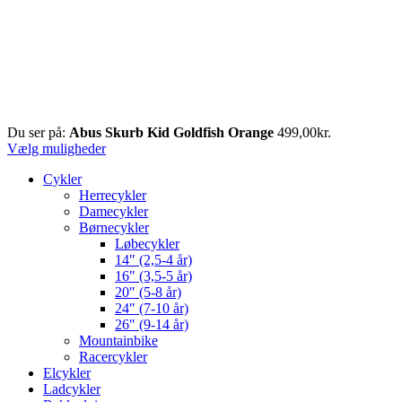
Du ser på:
Abus Skurb Kid Goldfish Orange
499,00
kr.
Vælg muligheder
Cykler
Herrecykler
Damecykler
Børnecykler
Løbecykler
14″ (2,5-4 år)
16″ (3,5-5 år)
20″ (5-8 år)
24″ (7-10 år)
26″ (9-14 år)
Mountainbike
Racercykler
Elcykler
Ladcykler