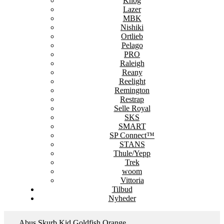
Knog
Lazer
MBK
Nishiki
Ortlieb
Pelago
PRO
Raleigh
Reany
Reelight
Remington
Restrap
Selle Royal
SKS
SMART
SP Connect™
STANS
Thule/Yepp
Trek
woom
Vittoria
Tilbud
Nyheder
Abus Skurb Kid Goldfish Orange