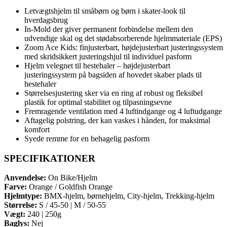
Letvægtshjelm til småbørn og børn i skater-look til
hverdagsbrug
In-Mold der giver permanent forbindelse mellem den
udvendige skal og det stødabsorberende hjelmmateriale (EPS)
Zoom Ace Kids: finjusterbart, højdejusterbart justeringssystem
med skridsikkert justeringshjul til individuel pasform
Hjelm velegnet til hestehaler – højdejusterbart
justeringssystem på bagsiden af hovedet skaber plads til
hestehaler
Størrelsesjustering sker via en ring af robust og fleksibel
plastik for optimal stabilitet og tilpasningsevne
Fremragende ventilation med 4 luftindgange og 4 luftudgange
Aftagelig polstring, der kan vaskes i hånden, for maksimal
komfort
Syede remme for en behagelig pasform
SPECIFIKATIONER
Anvendelse:
On Bike/Hjelm
Farve:
Orange / Goldfish Orange
Hjelmtype:
BMX-hjelm, børnehjelm, City-hjelm, Trekking-hjelm
Størrelse:
S / 45-50 | M / 50-55
Vægt:
240 | 250g
Baglys:
Nej