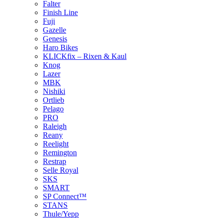
Falter
Finish Line
Fuji
Gazelle
Genesis
Haro Bikes
KLICKfix – Rixen & Kaul
Knog
Lazer
MBK
Nishiki
Ortlieb
Pelago
PRO
Raleigh
Reany
Reelight
Remington
Restrap
Selle Royal
SKS
SMART
SP Connect™
STANS
Thule/Yepp