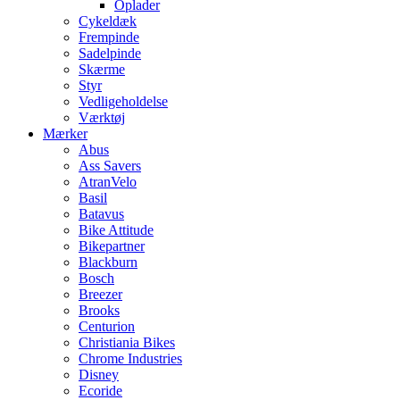
Oplader
Cykeldæk
Frempinde
Sadelpinde
Skærme
Styr
Vedligeholdelse
Værktøj
Mærker
Abus
Ass Savers
AtranVelo
Basil
Batavus
Bike Attitude
Bikepartner
Blackburn
Bosch
Breezer
Brooks
Centurion
Christiania Bikes
Chrome Industries
Disney
Ecoride