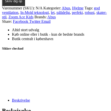
Skriv dig op
Varenummer (SKU):
N/A
Kategorier:
Abus
,
Hjelme
Tags:
god
ventilation
,
In-Mold teknologi
,
let
,
pålidelig
,
perfekt
,
robust
,
skater-
stil
,
Zoom Ace Kids
Brands:
Abus
Share:
Facebook
Twitter
Email
Altid stort udvalg
Køb online eller i butik - kun de bedste brands
Butik centralt i københavn
Sikker checkud
Beskrivelse
Beskrivelse