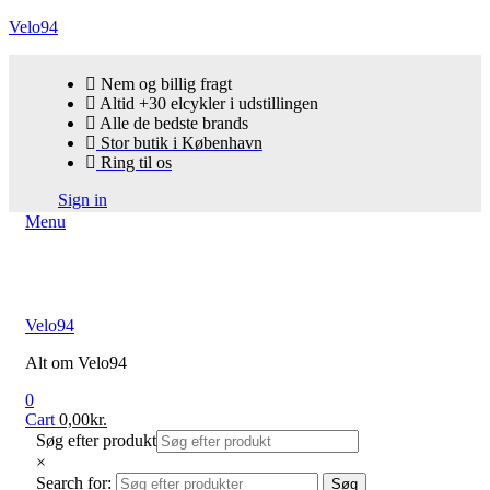
Velo94
Nem og billig fragt
Altid +30 elcykler i udstillingen
Alle de bedste brands
Stor butik i København
Ring til os
Sign in
Menu
Velo94
Alt om Velo94
0
Cart
0,00
kr.
Søg efter produkt
×
Search for:
Søg