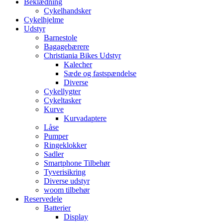
Beklædning
Cykelhandsker
Cykelhjelme
Udstyr
Barnestole
Bagagebærere
Christiania Bikes Udstyr
Kalecher
Sæde og fastspændelse
Diverse
Cykellygter
Cykeltasker
Kurve
Kurvadaptere
Låse
Pumper
Ringeklokker
Sadler
Smartphone Tilbehør
Tyverisikring
Diverse udstyr
woom tilbehør
Reservedele
Batterier
Display