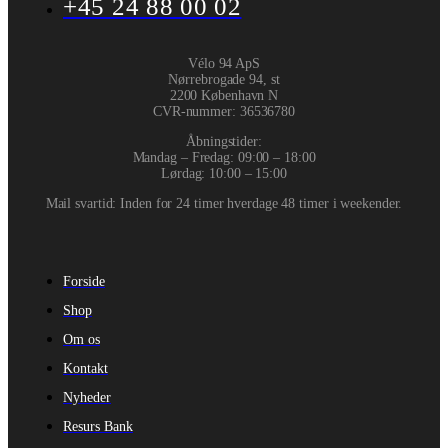
+45 24 88 00 02
Vélo 94 ApS
Nørrebrogade 94, st
2200 København N
CVR-nummer
:
36536780
Åbningstider:
Mandag – Fredag: 09:00 – 18:00
Lørdag: 10:00 – 15:00
Mail svartid: Inden for 24 timer hverdage 48 timer i weekender.
Forside
Shop
Om os
Kontakt
Nyheder
Resurs Bank