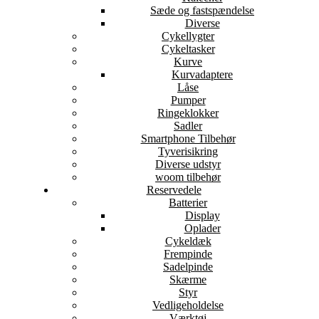
Sæde og fastspændelse
Diverse
Cykellygter
Cykeltasker
Kurve
Kurvadaptere
Låse
Pumper
Ringeklokker
Sadler
Smartphone Tilbehør
Tyverisikring
Diverse udstyr
woom tilbehør
Reservedele
Batterier
Display
Oplader
Cykeldæk
Frempinde
Sadelpinde
Skærme
Styr
Vedligeholdelse
Værktøj