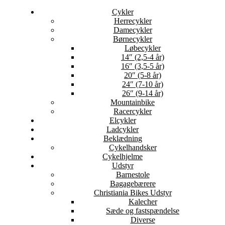
Cykler
Herrecykler
Damecykler
Børnecykler
Løbecykler
14″ (2,5-4 år)
16″ (3,5-5 år)
20″ (5-8 år)
24″ (7-10 år)
26″ (9-14 år)
Mountainbike
Racercykler
Elcykler
Ladcykler
Beklædning
Cykelhandsker
Cykelhjelme
Udstyr
Barnestole
Bagagebærere
Christiania Bikes Udstyr
Kalecher
Sæde og fastspændelse
Diverse