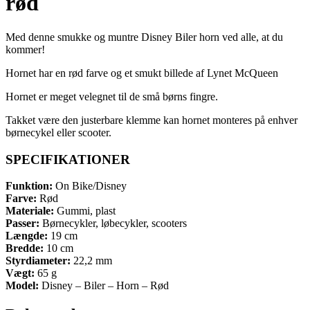
rød
Med denne smukke og muntre Disney Biler horn ved alle, at du
kommer!
Hornet har en rød farve og et smukt billede af Lynet McQueen
Hornet er meget velegnet til de små børns fingre.
Takket være den justerbare klemme kan hornet monteres på enhver
børnecykel eller scooter.
SPECIFIKATIONER
Funktion:
On Bike/Disney
Farve:
Rød
Materiale:
Gummi, plast
Passer:
Børnecykler, løbecykler, scooters
Længde:
19 cm
Bredde:
10 cm
Styrdiameter:
22,2 mm
Vægt:
65 g
Model:
Disney – Biler – Horn – Rød