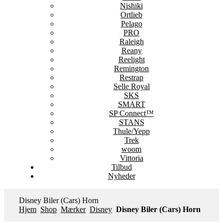
Nishiki
Ortlieb
Pelago
PRO
Raleigh
Reany
Reelight
Remington
Restrap
Selle Royal
SKS
SMART
SP Connect™
STANS
Thule/Yepp
Trek
woom
Vittoria
Tilbud
Nyheder
Disney Biler (Cars) Horn
Hjem
Shop
Mærker
Disney
Disney Biler (Cars) Horn