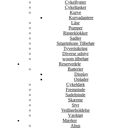
Cykellygter
Cykeltasker
Kurve
Kurvadaptere
Låse
Pumper
Ringeklokker
Sadler
Smartphone Tilbehør
Tyverisikring
Diverse udstyr
woom tilbehør
Reservedele
Batterier
Display
Oplader
Cykeldæk
Frempinde
Sadelpinde
Skærme
Styr
Vedligeholdelse
Værktøj
Mærker
Abus