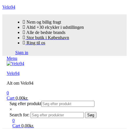
Velo94
Nem og billig fragt
Altid +30 elcykler i udstillingen
Alle de bedste brands
Stor butik i København
Ring til os
Sign in
Menu
Velo94
Alt om Velo94
0
Cart
0,00
kr.
Søg efter produkt
×
Search for:
Søg
0
Cart
0,00
kr.