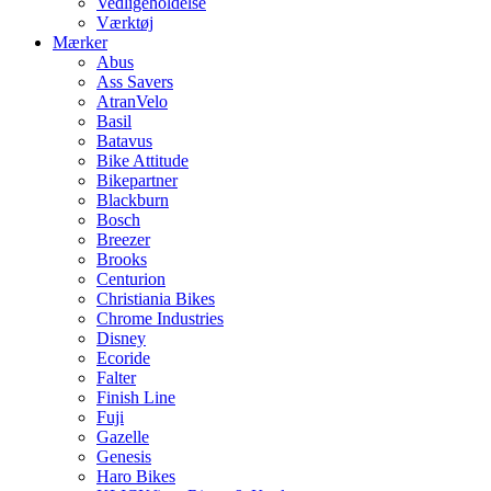
Vedligeholdelse
Værktøj
Mærker
Abus
Ass Savers
AtranVelo
Basil
Batavus
Bike Attitude
Bikepartner
Blackburn
Bosch
Breezer
Brooks
Centurion
Christiania Bikes
Chrome Industries
Disney
Ecoride
Falter
Finish Line
Fuji
Gazelle
Genesis
Haro Bikes