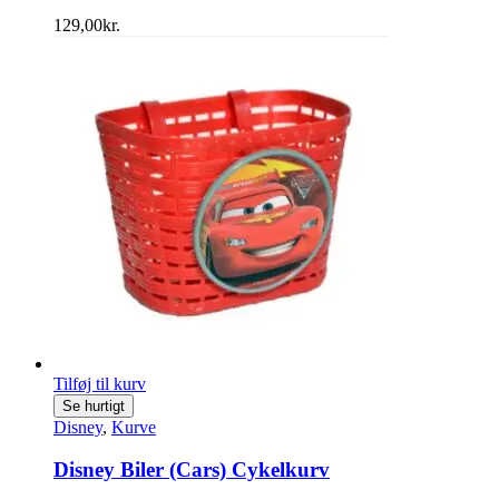
129,00
kr.
Tilføj til kurv
Se hurtigt
Disney
,
Kurve
Disney Biler (Cars) Cykelkurv