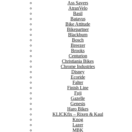
Ass Savers
AtranVelo
Basil
Batavus
Bike Attitude
Bikepartner
Blackburn
Bosch
Breezer
Brooks
Centurion
Christiania Bikes
Chrome Industries
Disney
Ecoride
Falter
Finish Line
Fuji
Gazelle
Genesis
Haro Bikes
KLICKfix – Rixen & Kaul
Knog
Lazer
MBK