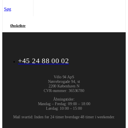
Søg
Ønskeliste
+45 24 88 00 02
Vélo 94 ApS
Nørrebrogade 94, st
2200 København N
CVR-nummer
:
36536780
Åbningstider:
Mandag – Fredag: 09:00 – 18:00
Lørdag: 10:00 – 15:00
Mail svartid: Inden for 24 timer hverdage 48 timer i weekender.