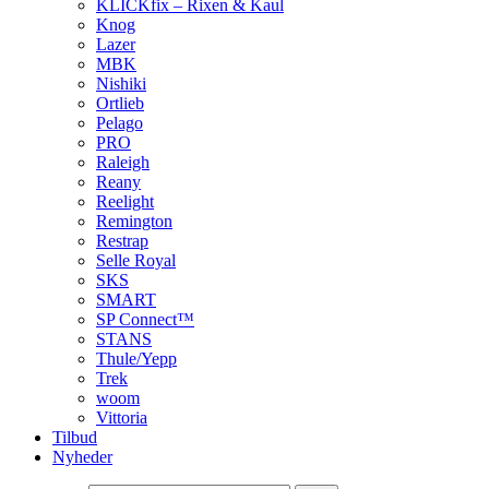
KLICKfix – Rixen & Kaul
Knog
Lazer
MBK
Nishiki
Ortlieb
Pelago
PRO
Raleigh
Reany
Reelight
Remington
Restrap
Selle Royal
SKS
SMART
SP Connect™
STANS
Thule/Yepp
Trek
woom
Vittoria
Tilbud
Nyheder