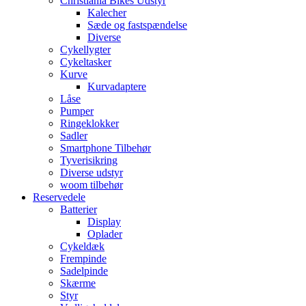
Christiania Bikes Udstyr
Kalecher
Sæde og fastspændelse
Diverse
Cykellygter
Cykeltasker
Kurve
Kurvadaptere
Låse
Pumper
Ringeklokker
Sadler
Smartphone Tilbehør
Tyverisikring
Diverse udstyr
woom tilbehør
Reservedele
Batterier
Display
Oplader
Cykeldæk
Frempinde
Sadelpinde
Skærme
Styr