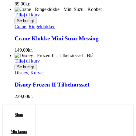
89,00
kr.
Tilføj til kurv
Se hurtigt
Crane
,
Ringeklokker
Crane Klokke Mini Suzu Messing
149,00
kr.
Tilføj til kurv
Se hurtigt
Disney
,
Kurve
Disney Frozen II Tilbehørssæt
229,00
kr.
Shop
Min konto