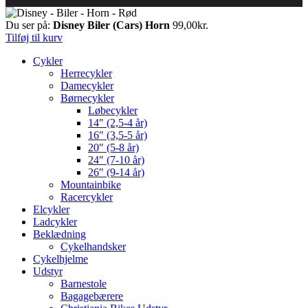
Du ser på:
Disney Biler (Cars) Horn
99,00
kr.
Tilføj til kurv
Cykler
Herrecykler
Damecykler
Børnecykler
Løbecykler
14″ (2,5-4 år)
16″ (3,5-5 år)
20″ (5-8 år)
24″ (7-10 år)
26″ (9-14 år)
Mountainbike
Racercykler
Elcykler
Ladcykler
Beklædning
Cykelhandsker
Cykelhjelme
Udstyr
Barnestole
Bagagebærere