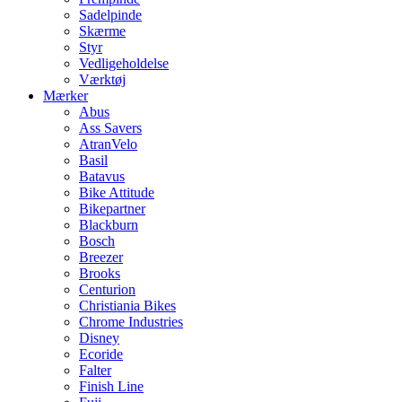
Sadelpinde
Skærme
Styr
Vedligeholdelse
Værktøj
Mærker
Abus
Ass Savers
AtranVelo
Basil
Batavus
Bike Attitude
Bikepartner
Blackburn
Bosch
Breezer
Brooks
Centurion
Christiania Bikes
Chrome Industries
Disney
Ecoride
Falter
Finish Line