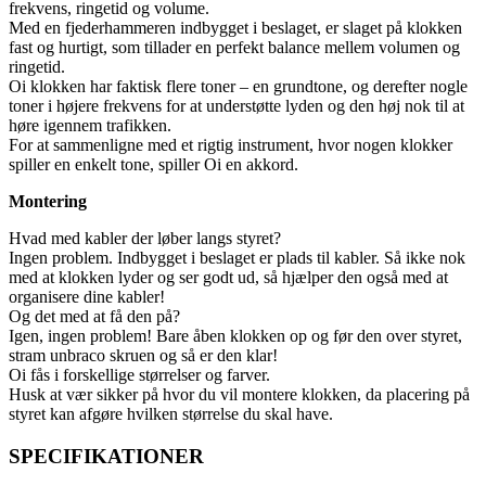
frekvens, ringetid og volume.
Med en fjederhammeren indbygget i beslaget, er slaget på klokken
fast og hurtigt, som tillader en perfekt balance mellem volumen og
ringetid.
Oi klokken har faktisk flere toner – en grundtone, og derefter nogle
toner i højere frekvens for at understøtte lyden og den høj nok til at
høre igennem trafikken.
For at sammenligne med et rigtig instrument, hvor nogen klokker
spiller en enkelt tone, spiller Oi en akkord.
Montering
Hvad med kabler der løber langs styret?
Ingen problem. Indbygget i beslaget er plads til kabler. Så ikke nok
med at klokken lyder og ser godt ud, så hjælper den også med at
organisere dine kabler!
Og det med at få den på?
Igen, ingen problem! Bare åben klokken op og før den over styret,
stram unbraco skruen og så er den klar!
Oi fås i forskellige størrelser og farver.
Husk at vær sikker på hvor du vil montere klokken, da placering på
styret kan afgøre hvilken størrelse du skal have.
SPECIFIKATIONER