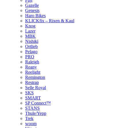
Fuji
Gazelle
Genesis
Haro Bikes
KLICKfix – Rixen & Kaul
Knog
Lazer
MBK
Nishiki
Ortlieb
Pelago
PRO
Raleigh
Reany
Reelight
Remington
Restrap
Selle Royal
SKS
SMART
SP Connect™
STANS
Thule/Yepp
Trek
woom