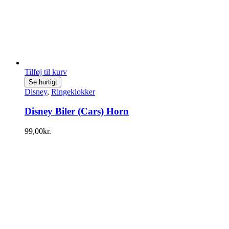
Tilføj til kurv
Se hurtigt
Disney
,
Ringeklokker
Disney Biler (Cars) Horn
99,00
kr.