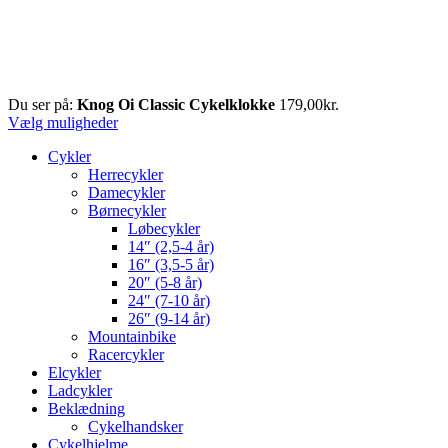
Du ser på:
Knog Oi Classic Cykelklokke
179,00
kr.
Vælg muligheder
Cykler
Herrecykler
Damecykler
Børnecykler
Løbecykler
14″ (2,5-4 år)
16″ (3,5-5 år)
20″ (5-8 år)
24″ (7-10 år)
26″ (9-14 år)
Mountainbike
Racercykler
Elcykler
Ladcykler
Beklædning
Cykelhandsker
Cykelhjelme