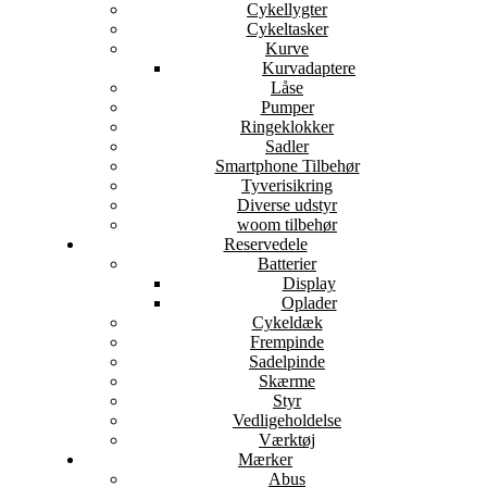
Cykellygter
Cykeltasker
Kurve
Kurvadaptere
Låse
Pumper
Ringeklokker
Sadler
Smartphone Tilbehør
Tyverisikring
Diverse udstyr
woom tilbehør
Reservedele
Batterier
Display
Oplader
Cykeldæk
Frempinde
Sadelpinde
Skærme
Styr
Vedligeholdelse
Værktøj
Mærker
Abus