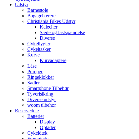
Udstyr
Barnestole
Bagagebærere
Christiania Bikes Udstyr
Kalecher
Sæde og fastspændelse
Diverse
Cykellygter
Cykeltasker
Kurve
Kurvadaptere
Låse
Pumper
Ringeklokker
Sadler
Smartphone Tilbehør
Tyverisikring
Diverse udstyr
woom tilbehør
Reservedele
Batterier
Display
Oplader
Cykeldæk
Frempinde