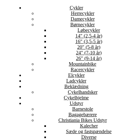
Cykler
Herrecykler
Damecykler
Børnecykler
Løbecykler
14″ (2,5-4 år)
16″ (3,5-5 år)
20″ (5-8 år)
24″ (7-10 år)
26″ (9-14 år)
Mountainbike
Racercykler
Elcykler
Ladcykler
Beklædning
Cykelhandsker
Cykelhjelme
Udstyr
Barnestole
Bagagebærere
Christiania Bikes Udstyr
Kalecher
Sæde og fastspændelse
Diverse