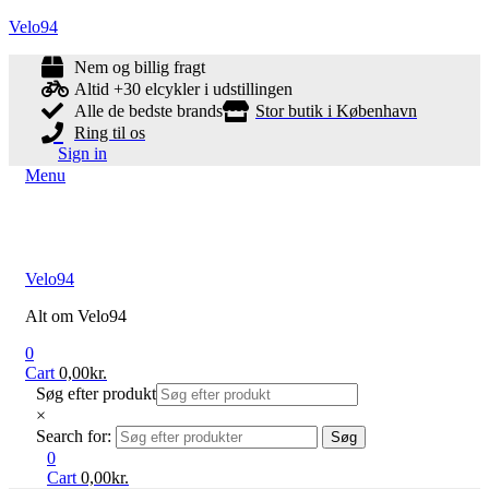
Velo94
Nem og billig fragt
Altid +30 elcykler i udstillingen
Alle de bedste brands
Stor butik i København
Ring til os
Sign in
Menu
Velo94
Alt om Velo94
0
Cart
0,00
kr.
Søg efter produkt
×
Search for:
Søg
0
Cart
0,00
kr.