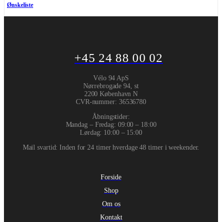
Ønskeliste
+45 24 88 00 02
Vélo 94 ApS
Nørrebrogade 94, st
2200 København N
CVR-nummer
:
36536780
Åbningstider:
Mandag – Fredag: 09:00 – 18:00
Lørdag: 10:00 – 15:00
Mail svartid: Inden for 24 timer hverdage 48 timer i weekender.
Forside
Shop
Om os
Kontakt