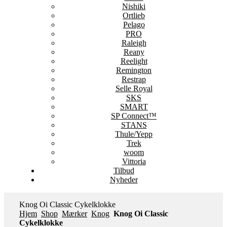
Nishiki
Ortlieb
Pelago
PRO
Raleigh
Reany
Reelight
Remington
Restrap
Selle Royal
SKS
SMART
SP Connect™
STANS
Thule/Yepp
Trek
woom
Vittoria
Tilbud
Nyheder
Knog Oi Classic Cykelklokke
Hjem
Shop
Mærker
Knog
Knog Oi Classic
Cykelklokke