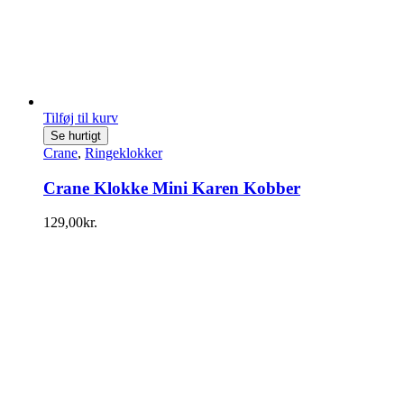
Tilføj til kurv
Se hurtigt
Crane
,
Ringeklokker
Crane Klokke Mini Karen Kobber
129,00
kr.