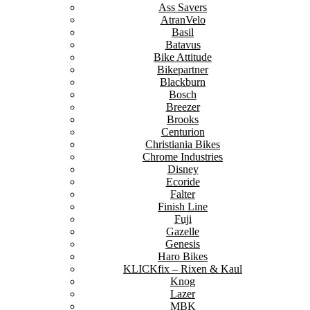
Ass Savers
AtranVelo
Basil
Batavus
Bike Attitude
Bikepartner
Blackburn
Bosch
Breezer
Brooks
Centurion
Christiania Bikes
Chrome Industries
Disney
Ecoride
Falter
Finish Line
Fuji
Gazelle
Genesis
Haro Bikes
KLICKfix – Rixen & Kaul
Knog
Lazer
MBK