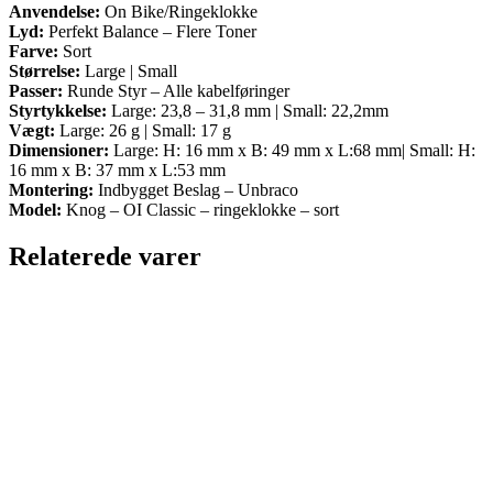
Anvendelse:
On Bike/Ringeklokke
Lyd:
Perfekt Balance – Flere Toner
Farve:
Sort
Størrelse:
Large | Small
Passer:
Runde Styr – Alle kabelføringer
Styrtykkelse:
Large: 23,8 – 31,8 mm | Small: 22,2mm
Vægt:
Large: 26 g | Small: 17 g
Dimensioner:
Large: H: 16 mm x B: 49 mm x L:68 mm| Small: H:
16 mm x B: 37 mm x L:53 mm
Montering:
Indbygget Beslag – Unbraco
Model:
Knog – OI Classic – ringeklokke – sort
Relaterede varer