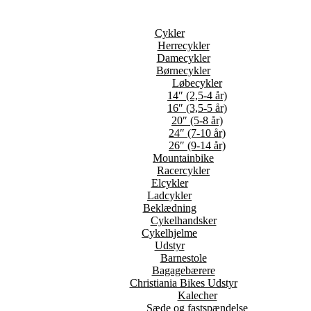
Cykler
Herrecykler
Damecykler
Børnecykler
Løbecykler
14″ (2,5-4 år)
16″ (3,5-5 år)
20″ (5-8 år)
24″ (7-10 år)
26″ (9-14 år)
Mountainbike
Racercykler
Elcykler
Ladcykler
Beklædning
Cykelhandsker
Cykelhjelme
Udstyr
Barnestole
Bagagebærere
Christiania Bikes Udstyr
Kalecher
Sæde og fastspændelse