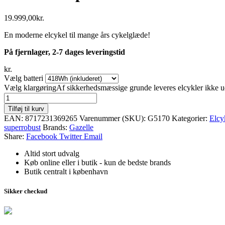
19.999,00
kr.
En moderne elcykel til mange års cykelglæde!
På fjernlager, 2-7 dages leveringstid
kr.
Vælg batteri
Vælg klargøring
Af sikkerhedsmæssige grunde leveres elcykler ikke u
Gazelle
Esprit
Tilføj til kurv
C7
EAN:
8717231369265
Varenummer (SKU):
G5170
Kategorier:
Elcy
antal
superrobust
Brands:
Gazelle
Share:
Facebook
Twitter
Email
Altid stort udvalg
Køb online eller i butik - kun de bedste brands
Butik centralt i københavn
Sikker checkud