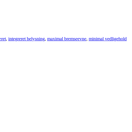
æret
,
integreret belysning
,
maximal bremseevne
,
minimal vedligehold