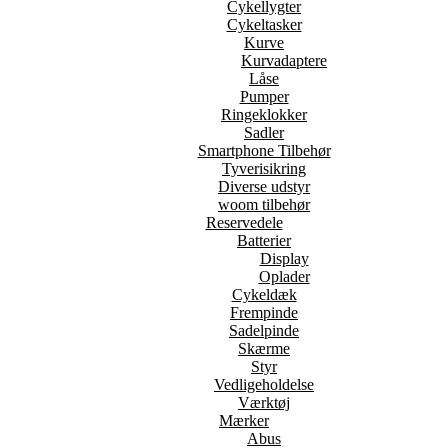
Cykellygter
Cykeltasker
Kurve
Kurvadaptere
Låse
Pumper
Ringeklokker
Sadler
Smartphone Tilbehør
Tyverisikring
Diverse udstyr
woom tilbehør
Reservedele
Batterier
Display
Oplader
Cykeldæk
Frempinde
Sadelpinde
Skærme
Styr
Vedligeholdelse
Værktøj
Mærker
Abus