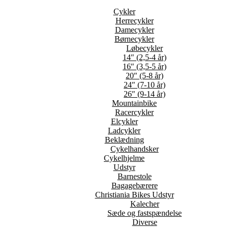
Cykler
Herrecykler
Damecykler
Børnecykler
Løbecykler
14″ (2,5-4 år)
16″ (3,5-5 år)
20″ (5-8 år)
24″ (7-10 år)
26″ (9-14 år)
Mountainbike
Racercykler
Elcykler
Ladcykler
Beklædning
Cykelhandsker
Cykelhjelme
Udstyr
Barnestole
Bagagebærere
Christiania Bikes Udstyr
Kalecher
Sæde og fastspændelse
Diverse