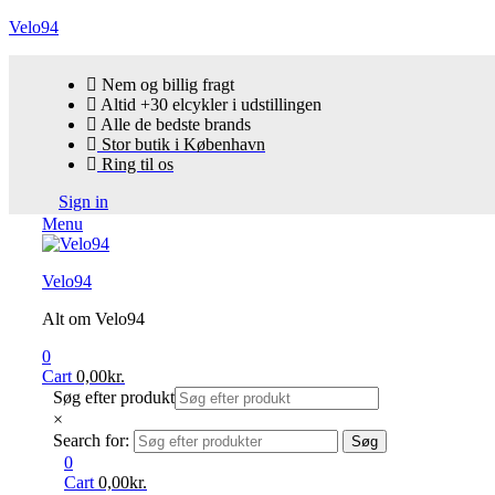
Velo94
Nem og billig fragt
Altid +30 elcykler i udstillingen
Alle de bedste brands
Stor butik i København
Ring til os
Sign in
Menu
Velo94
Alt om Velo94
0
Cart
0,00
kr.
Søg efter produkt
×
Search for:
Søg
0
Cart
0,00
kr.