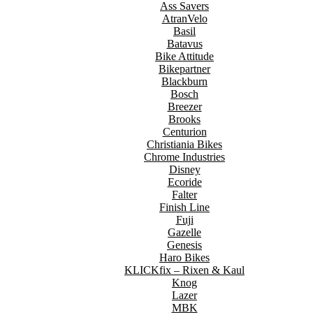
Ass Savers
AtranVelo
Basil
Batavus
Bike Attitude
Bikepartner
Blackburn
Bosch
Breezer
Brooks
Centurion
Christiania Bikes
Chrome Industries
Disney
Ecoride
Falter
Finish Line
Fuji
Gazelle
Genesis
Haro Bikes
KLICKfix – Rixen & Kaul
Knog
Lazer
MBK