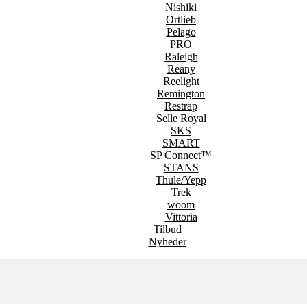
Nishiki
Ortlieb
Pelago
PRO
Raleigh
Reany
Reelight
Remington
Restrap
Selle Royal
SKS
SMART
SP Connect™
STANS
Thule/Yepp
Trek
woom
Vittoria
Tilbud
Nyheder