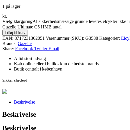
1 på lager
kr.
Vælg klargøring
Af sikkerhedsmæssige grunde leveres elcykler ikke u
Gazelle Ultimate C5 HMB antal
Tilføj til kurv
EAN:
8717231362051
Varenummer (SKU):
G3588
Kategorier:
Elcy
Brands:
Gazelle
Share:
Facebook
Twitter
Email
Altid stort udvalg
Køb online eller i butik - kun de bedste brands
Butik centralt i københavn
Sikker checkud
Beskrivelse
Beskrivelse
Beskrivelse