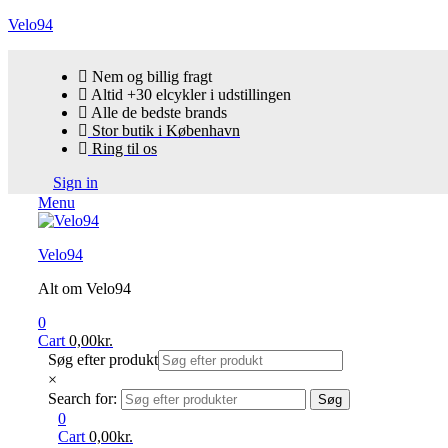
Velo94
Nem og billig fragt
Altid +30 elcykler i udstillingen
Alle de bedste brands
Stor butik i København
Ring til os
Sign in
Menu
Velo94
Alt om Velo94
0
Cart
0,00
kr.
Søg efter produkt
×
Search for:
Søg
0
Cart
0,00
kr.