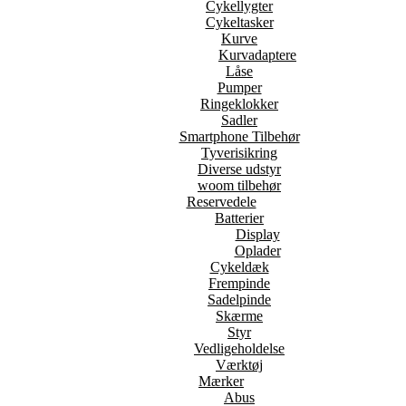
Cykellygter
Cykeltasker
Kurve
Kurvadaptere
Låse
Pumper
Ringeklokker
Sadler
Smartphone Tilbehør
Tyverisikring
Diverse udstyr
woom tilbehør
Reservedele
Batterier
Display
Oplader
Cykeldæk
Frempinde
Sadelpinde
Skærme
Styr
Vedligeholdelse
Værktøj
Mærker
Abus