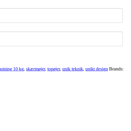
stning 10 kg
,
skærmøjer
,
topøjer
,
unik teknik
,
unikt design
Brands: