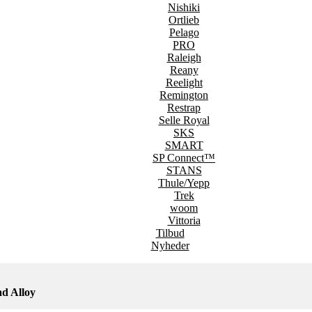
Nishiki
Ortlieb
Pelago
PRO
Raleigh
Reany
Reelight
Remington
Restrap
Selle Royal
SKS
SMART
SP Connect™
STANS
Thule/Yepp
Trek
woom
Vittoria
Tilbud
Nyheder
ad Alloy