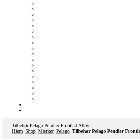
Tilbehør Pelago Pendler Frontlad Alloy
Hjem
Shop
Mærker
Pelago
Tilbehør Pelago Pendler Frontl