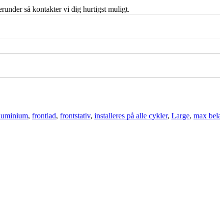
runder så kontakter vi dig hurtigst muligt.
luminium
,
frontlad
,
frontstativ
,
installeres på alle cykler
,
Large
,
max bela