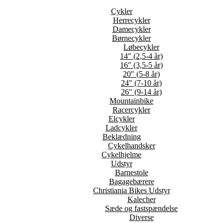
Cykler
Herrecykler
Damecykler
Børnecykler
Løbecykler
14″ (2,5-4 år)
16″ (3,5-5 år)
20″ (5-8 år)
24″ (7-10 år)
26″ (9-14 år)
Mountainbike
Racercykler
Elcykler
Ladcykler
Beklædning
Cykelhandsker
Cykelhjelme
Udstyr
Barnestole
Bagagebærere
Christiania Bikes Udstyr
Kalecher
Sæde og fastspændelse
Diverse