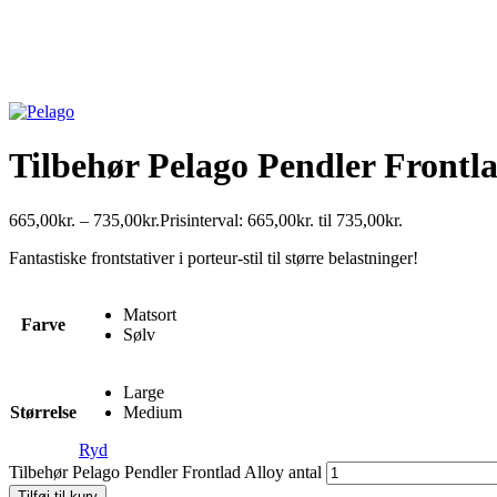
Tilbehør Pelago Pendler Frontla
665,00
kr.
–
735,00
kr.
Prisinterval: 665,00kr. til 735,00kr.
Fantastiske frontstativer i porteur-stil til større belastninger!
Matsort
Farve
Sølv
Large
Størrelse
Medium
Ryd
Tilbehør Pelago Pendler Frontlad Alloy antal
Tilføj til kurv