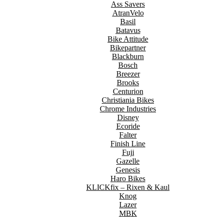
Ass Savers
AtranVelo
Basil
Batavus
Bike Attitude
Bikepartner
Blackburn
Bosch
Breezer
Brooks
Centurion
Christiania Bikes
Chrome Industries
Disney
Ecoride
Falter
Finish Line
Fuji
Gazelle
Genesis
Haro Bikes
KLICKfix – Rixen & Kaul
Knog
Lazer
MBK