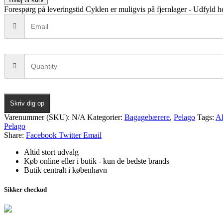
Forespørg på leveringstid
Cyklen er muligvis på fjernlager - Udfyld he
Skriv dig op
Varenummer (SKU):
N/A
Kategorier:
Bagagebærere
,
Pelago
Tags:
A
Pelago
Share:
Facebook
Twitter
Email
Altid stort udvalg
Køb online eller i butik - kun de bedste brands
Butik centralt i københavn
Sikker checkud