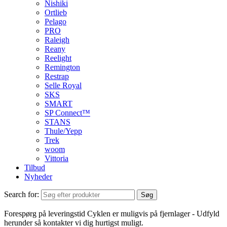
Nishiki
Ortlieb
Pelago
PRO
Raleigh
Reany
Reelight
Remington
Restrap
Selle Royal
SKS
SMART
SP Connect™
STANS
Thule/Yepp
Trek
woom
Vittoria
Tilbud
Nyheder
Search for:
Søg
Forespørg på leveringstid
Cyklen er muligvis på fjernlager - Udfyld
herunder så kontakter vi dig hurtigst muligt.