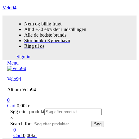
Velo94
Nem og billig fragt
Altid +30 elcykler i udstillingen
Alle de bedste brands
Stor butik i København
Ring til os
Sign in
Menu
Velo94
Alt om Velo94
0
Cart
0,00
kr.
Søg efter produkt
×
Search for:
Søg
0
Cart
0,00
kr.