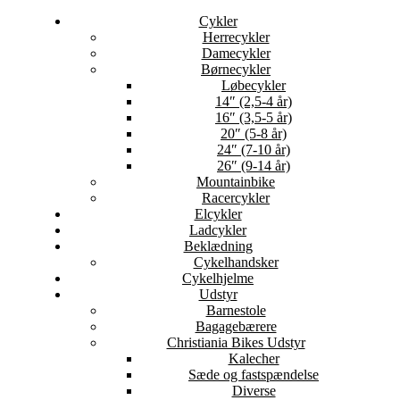
Cykler
Herrecykler
Damecykler
Børnecykler
Løbecykler
14″ (2,5-4 år)
16″ (3,5-5 år)
20″ (5-8 år)
24″ (7-10 år)
26″ (9-14 år)
Mountainbike
Racercykler
Elcykler
Ladcykler
Beklædning
Cykelhandsker
Cykelhjelme
Udstyr
Barnestole
Bagagebærere
Christiania Bikes Udstyr
Kalecher
Sæde og fastspændelse
Diverse