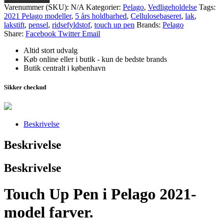
Varenummer (SKU):
N/A
Kategorier:
Pelago
,
Vedligeholdelse
Tags:
2021 Pelago modeller
,
5 års holdbarhed
,
Cellulosebaseret
,
lak
,
lakstift
,
pensel
,
ridsefyldstof
,
touch up pen
Brands:
Pelago
Share:
Facebook
Twitter
Email
Altid stort udvalg
Køb online eller i butik - kun de bedste brands
Butik centralt i københavn
Sikker checkud
Beskrivelse
Beskrivelse
Beskrivelse
Touch Up Pen i Pelago 2021-
model farver.