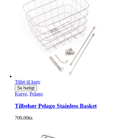
Tilføj til kurv
Se hurtigt
Kurve
,
Pelago
Tilbehør Pelago Stainless Basket
700,00
kr.