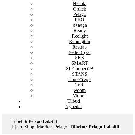
Nishiki
Ortlieb
Pelago
PRO
Raleigh
Reany
Reelight
Remington
Restrap
Selle Royal
SKS
SMART
SP Connect™
STANS
Thule/Yepp
Trek
woom
Vittoria
Tilbud
Nyheder
Tilbehør Pelago Lakstift
Hjem
Shop
Mærker
Pelago
Tilbehør Pelago Lakstift