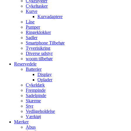
Cykellygter
Cykeltasker
Kurve
Kurvadaptere
Låse
Pumper
Ringeklokker
Sadler
Smartphone Tilbehør
Tyverisikring
Diverse udstyr
woom tilbehør
Reservedele
Batterier
Display
Oplader
Cykeldæk
Frempinde
Sadelpinde
Skærme
Styr
Vedligeholdelse
Værktøj
Mærker
Abus