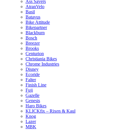
Ass Savers
AtranVelo
Basil
Batavus
Bike Attitude
Bikepartner
Blackburn
Bosch
Breezer
Brooks
Centurion
Christiania Bikes
Chrome Industries
Disney
Ecoride
Falter
Finish Line
Fuji
Gazelle
Genesis
Haro Bikes
KLICKfix – Rixen & Kaul
Knog
Lazer
MBK