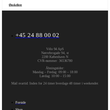
Ønskeliste
+45 24 88 00 02
Vélo 94 ApS
Nørrebrogade 94, st
2200 København N
CVR-nummer
:
36536780
Åbningstider:
Mandag – Fredag: 09:00 – 18:00
Lørdag: 10:00 – 15:00
Mail svartid: Inden for 24 timer hverdage 48 timer i weekender.
Forside
Shop