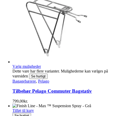
Vælg muligheder
Dette vare har flere varianter. Mulighederne kan vælges på
varesiden
Se hurtigt
Bagagebærere
,
Pelago
Tilbehør Pelago Commuter Bagstativ
799,00
kr.
Tilføj til kurv
Se hurtigt