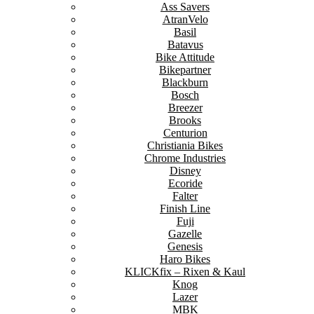
Ass Savers
AtranVelo
Basil
Batavus
Bike Attitude
Bikepartner
Blackburn
Bosch
Breezer
Brooks
Centurion
Christiania Bikes
Chrome Industries
Disney
Ecoride
Falter
Finish Line
Fuji
Gazelle
Genesis
Haro Bikes
KLICKfix – Rixen & Kaul
Knog
Lazer
MBK