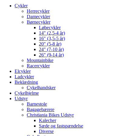
Cykler
Herrecykler
Damecykler
Børnecykler
Løbecykler
14″ (2,5-4 år)
16″ (3,5-5 år)
20″ (5-8 år)
24″ (7-10 år)
26″ (9-14 år)
Mountainbike
Racercykler
Elcykler
Ladcykler
Beklædning
Cykelhandsker
Cykelhjelme
Udstyr
Barnestole
Bagagebærere
Christiania Bikes Udstyr
Kalecher
Sæde og fastspændelse
Diverse