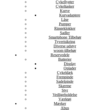
Cykellygter
Cykeltasker
Kurve
Kurvadaptere
Låse
Pumper
Ringeklokker
Sadler
Smartphone Tilbehør
Tyverisikring
Diverse udstyr
woom tilbehør
Reservedele
Batterier
Display
Oplader
Cykeldæk
Frempinde
Sadelpinde
Skærme
Styr
Vedligeholdelse
Værktøj
Mærker
Abus