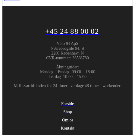
+45 24 88 00 02
Vélo 94 ApS
Nørrebrogade 94, st
2200 København N
CVR-nummer
:
36536780
Åbningstider:
Mandag – Fredag: 09:00 – 18:00
Lørdag: 10:00 – 15:00
Mail svartid: Inden for 24 timer hverdage 48 timer i weekender.
Forside
Shop
Om os
Kontakt