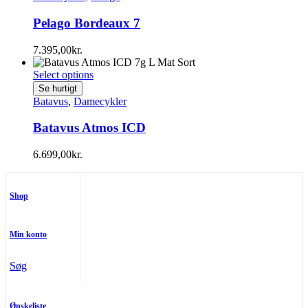
Pelago Bordeaux 7
7.395,00
kr.
Select options
Se hurtigt
Batavus
,
Damecykler
Batavus Atmos ICD
6.699,00
kr.
Shop
Min konto
Søg
Ønskeliste