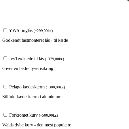
YWS ringlås
(
+
299,00
kr.
)
Godkendt fastmonteret lås - til kæde
IvyTex kæde til lås
(
+
379,00
kr.
)
Giver en bedre tyverisikring!
Pelago kædeskærm
(
+
300,00
kr.
)
Stilfuld kædeskærm i aluminium
Forkromet kurv
(
+
500,00
kr.
)
Walds dybe kurv - den mest populære