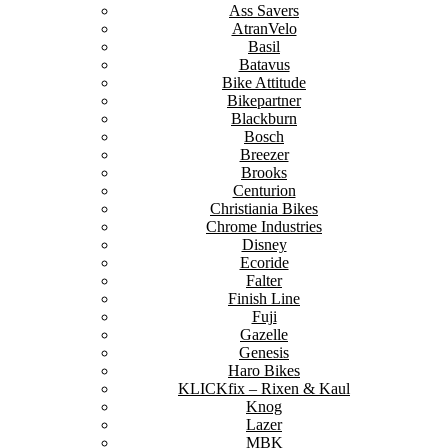
Ass Savers
AtranVelo
Basil
Batavus
Bike Attitude
Bikepartner
Blackburn
Bosch
Breezer
Brooks
Centurion
Christiania Bikes
Chrome Industries
Disney
Ecoride
Falter
Finish Line
Fuji
Gazelle
Genesis
Haro Bikes
KLICKfix – Rixen & Kaul
Knog
Lazer
MBK