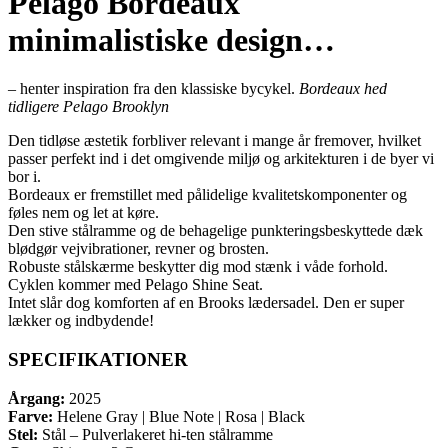
Pelago Bordeaux
minimalistiske design…
– henter inspiration fra den klassiske bycykel.
Bordeaux hed
tidligere Pelago Brooklyn
Den tidløse æstetik forbliver relevant i mange år fremover, hvilket
passer perfekt ind i det omgivende miljø og arkitekturen i de byer vi
bor i.
Bordeaux er fremstillet med pålidelige kvalitetskomponenter og
føles nem og let at køre.
Den stive stålramme og de behagelige punkteringsbeskyttede dæk
blødgør vejvibrationer, revner og brosten.
Robuste stålskærme beskytter dig mod stænk i våde forhold.
Cyklen kommer med Pelago Shine Seat.
Intet slår dog komforten af en Brooks lædersadel. Den er super
lækker og indbydende!
SPECIFIKATIONER
Årgang:
2025
Farve:
Helene Gray | Blue Note | Rosa | Black
Stel:
Stål – Pulverlakeret hi-ten stålramme