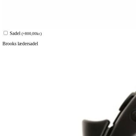
Sadel
(
+
800,00
kr.
)
Brooks lædersadel