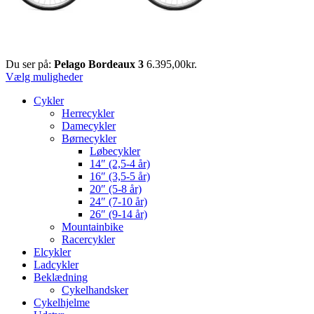
Du ser på:
Pelago Bordeaux 3
6.395,00
kr.
Vælg muligheder
Cykler
Herrecykler
Damecykler
Børnecykler
Løbecykler
14″ (2,5-4 år)
16″ (3,5-5 år)
20″ (5-8 år)
24″ (7-10 år)
26″ (9-14 år)
Mountainbike
Racercykler
Elcykler
Ladcykler
Beklædning
Cykelhandsker
Cykelhjelme