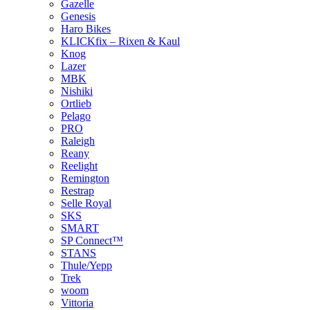
Gazelle
Genesis
Haro Bikes
KLICKfix – Rixen & Kaul
Knog
Lazer
MBK
Nishiki
Ortlieb
Pelago
PRO
Raleigh
Reany
Reelight
Remington
Restrap
Selle Royal
SKS
SMART
SP Connect™
STANS
Thule/Yepp
Trek
woom
Vittoria