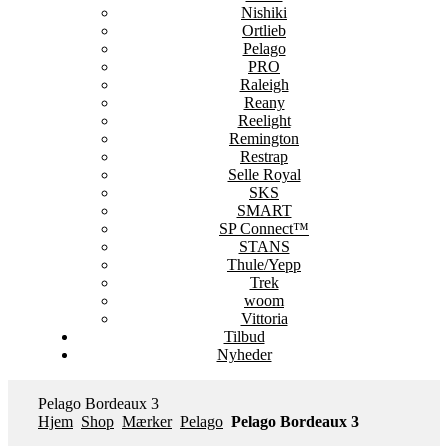
Nishiki
Ortlieb
Pelago
PRO
Raleigh
Reany
Reelight
Remington
Restrap
Selle Royal
SKS
SMART
SP Connect™
STANS
Thule/Yepp
Trek
woom
Vittoria
Tilbud
Nyheder
Pelago Bordeaux 3
Hjem
Shop
Mærker
Pelago
Pelago Bordeaux 3