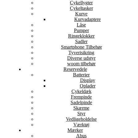
Cykellygter
Cykeltasker
Kurve
Kurvadaptere
Låse
Pumper
Ringeklokker
Sadler
Smartphone Tilbehør
Tyverisikring
Diverse udstyr
woom tilbehør
Reservedele
Batterier
Display
Oplader
Cykeldæk
Frempinde
Sadelpinde
Skærme
Styr
Vedligeholdelse
Værktøj
Mærker
Abus