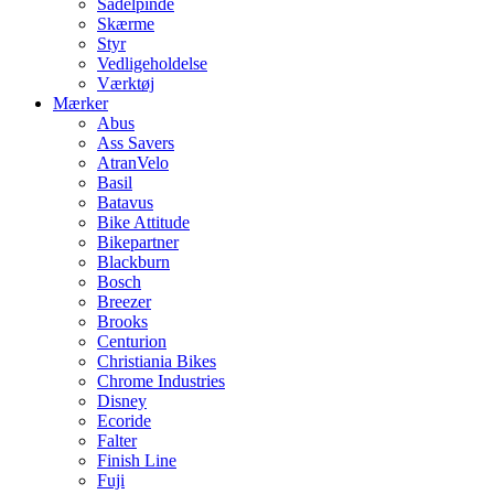
Sadelpinde
Skærme
Styr
Vedligeholdelse
Værktøj
Mærker
Abus
Ass Savers
AtranVelo
Basil
Batavus
Bike Attitude
Bikepartner
Blackburn
Bosch
Breezer
Brooks
Centurion
Christiania Bikes
Chrome Industries
Disney
Ecoride
Falter
Finish Line
Fuji