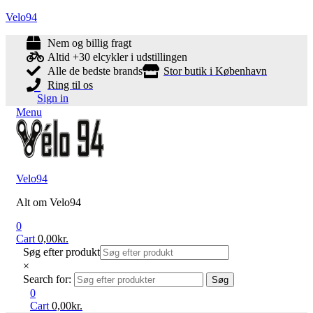
Velo94
Nem og billig fragt
Altid +30 elcykler i udstillingen
Alle de bedste brands
Stor butik i København
Ring til os
Sign in
Menu
Velo94
Alt om Velo94
0
Cart
0,00
kr.
Søg efter produkt
×
Search for:
Søg
0
Cart
0,00
kr.