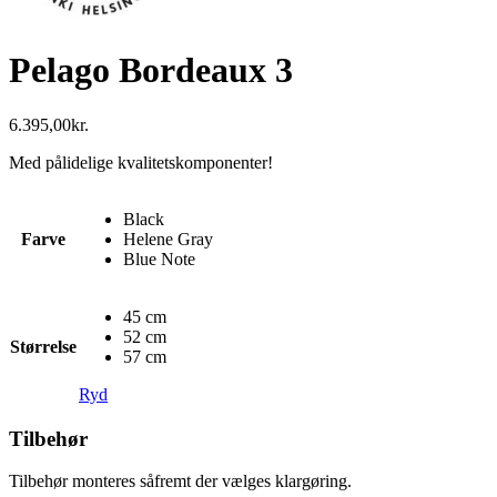
Pelago Bordeaux 3
6.395,00
kr.
Med pålidelige kvalitetskomponenter!
Black
Farve
Helene Gray
Blue Note
45 cm
52 cm
Størrelse
57 cm
Ryd
Tilbehør
Tilbehør monteres såfremt der vælges klargøring.