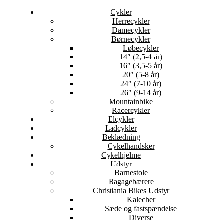
Cykler
Herrecykler
Damecykler
Børnecykler
Løbecykler
14″ (2,5-4 år)
16″ (3,5-5 år)
20″ (5-8 år)
24″ (7-10 år)
26″ (9-14 år)
Mountainbike
Racercykler
Elcykler
Ladcykler
Beklædning
Cykelhandsker
Cykelhjelme
Udstyr
Barnestole
Bagagebærere
Christiania Bikes Udstyr
Kalecher
Sæde og fastspændelse
Diverse