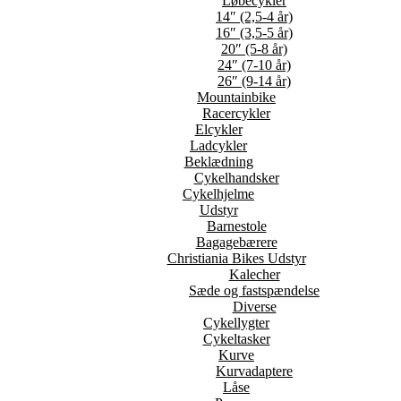
Løbecykler
14″ (2,5-4 år)
16″ (3,5-5 år)
20″ (5-8 år)
24″ (7-10 år)
26″ (9-14 år)
Mountainbike
Racercykler
Elcykler
Ladcykler
Beklædning
Cykelhandsker
Cykelhjelme
Udstyr
Barnestole
Bagagebærere
Christiania Bikes Udstyr
Kalecher
Sæde og fastspændelse
Diverse
Cykellygter
Cykeltasker
Kurve
Kurvadaptere
Låse