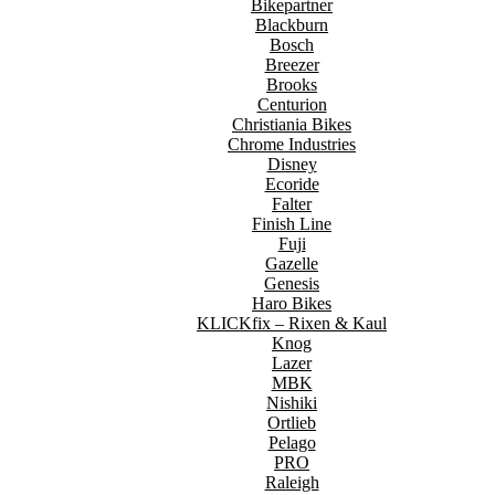
Bikepartner
Blackburn
Bosch
Breezer
Brooks
Centurion
Christiania Bikes
Chrome Industries
Disney
Ecoride
Falter
Finish Line
Fuji
Gazelle
Genesis
Haro Bikes
KLICKfix – Rixen & Kaul
Knog
Lazer
MBK
Nishiki
Ortlieb
Pelago
PRO
Raleigh