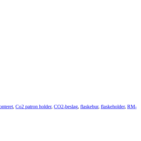
nteret
,
Co2 patron holder
,
CO2-beslag
,
flaskebur
,
flaskeholder
,
RM-