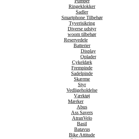
Pumper
Ringeklokker
Sadler
Smartphone Tilbehør
Tyverisikring
Diverse udstyr
woom tilbehør
Reservedele
Batterier
Display
Oplader
Cykeldæk
Frempinde
Sadelpinde
Skærme
Styr
Vedligeholdelse
Værktøj
Mærker
Abus
Ass Savers
AtranVelo
Basil
Batavus
Bike Attitude