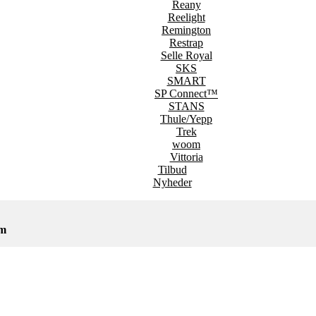
Reany
Reelight
Remington
Restrap
Selle Royal
SKS
SMART
SP Connect™
STANS
Thule/Yepp
Trek
woom
Vittoria
Tilbud
Nyheder
em