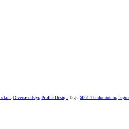
ockpit
,
Diverse udstyr
,
Profile Design
Tags:
6061-T6 aluminium
,
bagmo