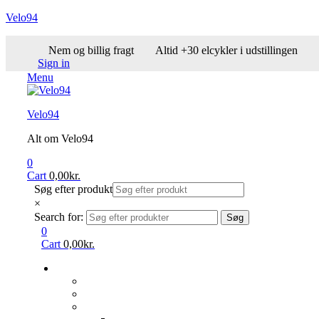
Velo94
Nem og billig fragt
Altid +30 elcykler i udstillingen
Sign in
Menu
Velo94
Alt om Velo94
0
Cart
0,00
kr.
Søg efter produkt
×
Search for:
Søg
0
Cart
0,00
kr.