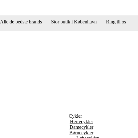
Alle de bedste brands
Stor butik i København
Ring til os
Cykler
Herrecykler
Damecykler
Børnecykler