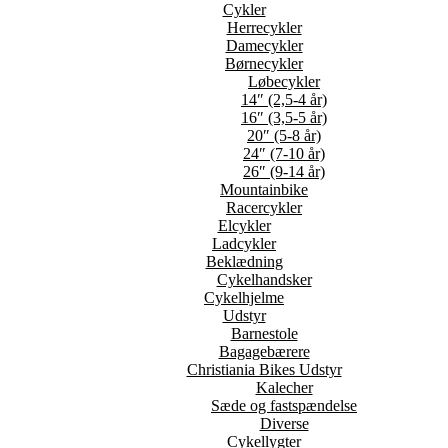
Cykler
Herrecykler
Damecykler
Børnecykler
Løbecykler
14″ (2,5-4 år)
16″ (3,5-5 år)
20″ (5-8 år)
24″ (7-10 år)
26″ (9-14 år)
Mountainbike
Racercykler
Elcykler
Ladcykler
Beklædning
Cykelhandsker
Cykelhjelme
Udstyr
Barnestole
Bagagebærere
Christiania Bikes Udstyr
Kalecher
Sæde og fastspændelse
Diverse
Cykellygter