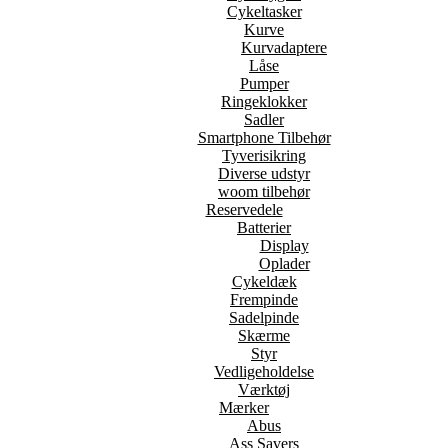
Cykeltasker
Kurve
Kurvadaptere
Låse
Pumper
Ringeklokker
Sadler
Smartphone Tilbehør
Tyverisikring
Diverse udstyr
woom tilbehør
Reservedele
Batterier
Display
Oplader
Cykeldæk
Frempinde
Sadelpinde
Skærme
Styr
Vedligeholdelse
Værktøj
Mærker
Abus
Ass Savers