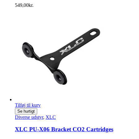
549,00
kr.
Tilføj til kurv
Se hurtigt
Diverse udstyr
,
XLC
XLC PU-X06 Bracket CO2 Cartridges