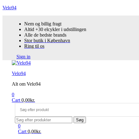
Velo94
Nem og billig fragt
Altid +30 elcykler i udstillingen
Alle de bedste brands
Stor butik i København
Ring til os
Sign in
Menu
Velo94
Alt om Velo94
0
Cart
0,00
kr.
Search
Søg
for:
0
Cart
0,00
kr.