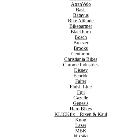
AtranVelo
Basil
Batavus
Bike Attitude
Bikepartner
Blackburn
Bosch
Breezer
Brooks
Centurion
Christiania Bikes
Chrome Industries
Disney
Ecoride
Falter
Finish Line
Fuji
Gazelle
Genesis
Haro Bikes
KLICKfix – Rixen & Kaul
Knog
Lazer
MBK
Nishiki