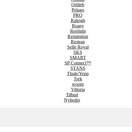
Ortlieb
Pelago
PRO
Raleigh
Reany
Reelight
Remington
Restrap
Selle Royal
SKS
SMART
SP Connect™
STANS
Thule/Yepp
Trek
woom
Vittoria
Tilbud
Nyheder