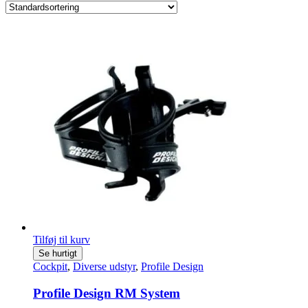
Tilføj til kurv
Se hurtigt
Cockpit
,
Diverse udstyr
,
Profile Design
Profile Design RM System