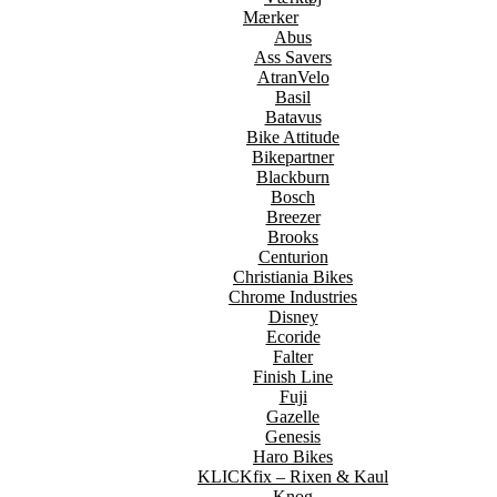
Mærker
Abus
Ass Savers
AtranVelo
Basil
Batavus
Bike Attitude
Bikepartner
Blackburn
Bosch
Breezer
Brooks
Centurion
Christiania Bikes
Chrome Industries
Disney
Ecoride
Falter
Finish Line
Fuji
Gazelle
Genesis
Haro Bikes
KLICKfix – Rixen & Kaul
Knog