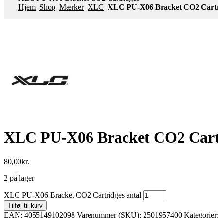
Hjem
Shop
Mærker
XLC
XLC PU-X06 Bracket CO2 Cartr
XLC PU-X06 Bracket CO2 Cart
80,00
kr.
2 på lager
XLC PU-X06 Bracket CO2 Cartridges antal
Tilføj til kurv
EAN:
4055149102098
Varenummer (SKU):
2501957400
Kategorier