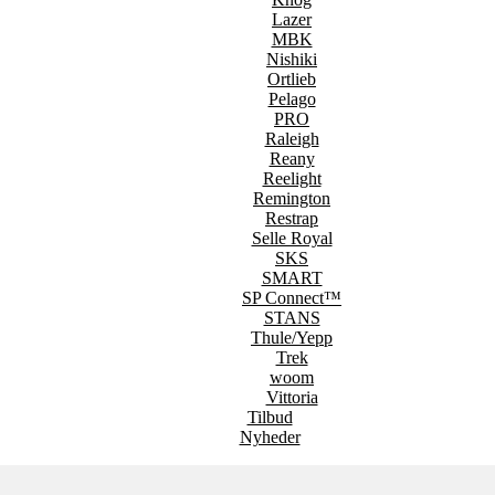
Lazer
MBK
Nishiki
Ortlieb
Pelago
PRO
Raleigh
Reany
Reelight
Remington
Restrap
Selle Royal
SKS
SMART
SP Connect™
STANS
Thule/Yepp
Trek
woom
Vittoria
Tilbud
Nyheder