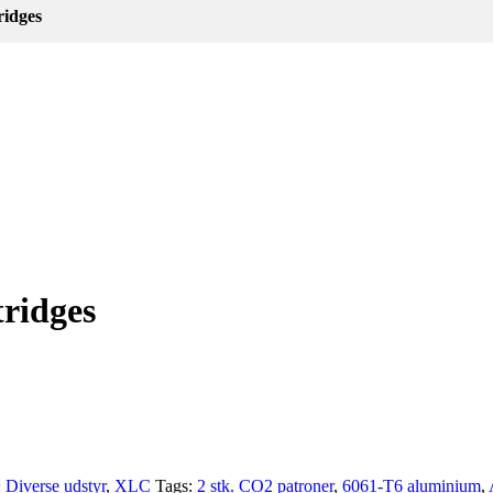
idges
ridges
:
Diverse udstyr
,
XLC
Tags:
2 stk. CO2 patroner
,
6061-T6 aluminium
,