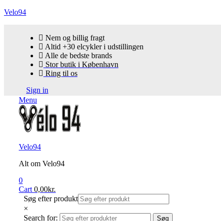
Velo94
Nem og billig fragt
Altid +30 elcykler i udstillingen
Alle de bedste brands
Stor butik i København
Ring til os
Sign in
Menu
Velo94
Alt om Velo94
0
Cart
0,00
kr.
Søg efter produkt
×
Search for:
Søg