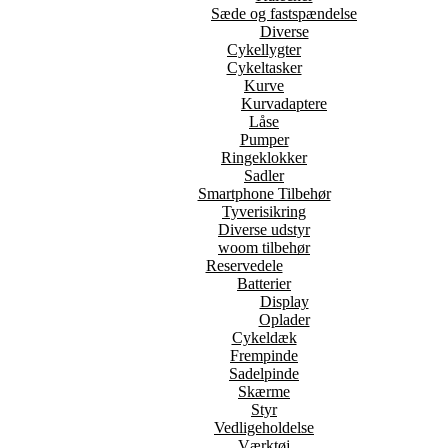
Sæde og fastspændelse
Diverse
Cykellygter
Cykeltasker
Kurve
Kurvadaptere
Låse
Pumper
Ringeklokker
Sadler
Smartphone Tilbehør
Tyverisikring
Diverse udstyr
woom tilbehør
Reservedele
Batterier
Display
Oplader
Cykeldæk
Frempinde
Sadelpinde
Skærme
Styr
Vedligeholdelse
Værktøj