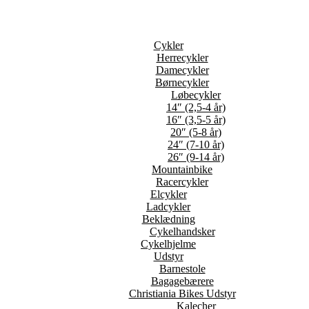
Cykler
Herrecykler
Damecykler
Børnecykler
Løbecykler
14″ (2,5-4 år)
16″ (3,5-5 år)
20″ (5-8 år)
24″ (7-10 år)
26″ (9-14 år)
Mountainbike
Racercykler
Elcykler
Ladcykler
Beklædning
Cykelhandsker
Cykelhjelme
Udstyr
Barnestole
Bagagebærere
Christiania Bikes Udstyr
Kalecher