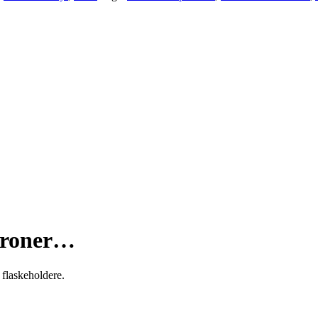
troner…
flaskeholdere.