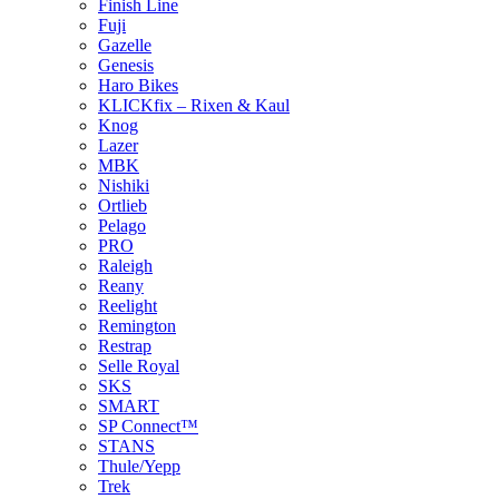
Finish Line
Fuji
Gazelle
Genesis
Haro Bikes
KLICKfix – Rixen & Kaul
Knog
Lazer
MBK
Nishiki
Ortlieb
Pelago
PRO
Raleigh
Reany
Reelight
Remington
Restrap
Selle Royal
SKS
SMART
SP Connect™
STANS
Thule/Yepp
Trek