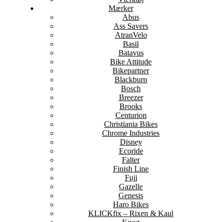
Mærker
Abus
Ass Savers
AtranVelo
Basil
Batavus
Bike Attitude
Bikepartner
Blackburn
Bosch
Breezer
Brooks
Centurion
Christiania Bikes
Chrome Industries
Disney
Ecoride
Falter
Finish Line
Fuji
Gazelle
Genesis
Haro Bikes
KLICKfix – Rixen & Kaul