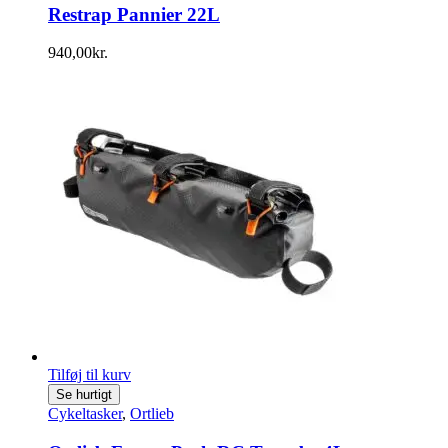
Restrap Pannier 22L
940,00
kr.
Tilføj til kurv
Se hurtigt
Cykeltasker
,
Ortlieb