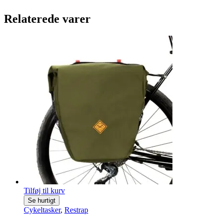
Relaterede varer
Tilføj til kurv
Se hurtigt
Cykeltasker
,
Restrap