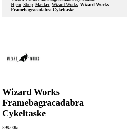
Hjem
Shop
Mærker
Wizard Works
Wizard Works
Framebagracadabra Cykeltaske
Wizard Works
Framebagracadabra
Cykeltaske
899,00
kr.