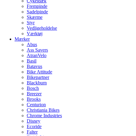
Cykeldæk
Frempinde
Sadelpinde
Skærme
Styr
Vedligeholdelse
Værktøj
Mærker
Abus
Ass Savers
AtranVelo
Basil
Batavus
Bike Attitude
Bikepartner
Blackburn
Bosch
Breezer
Brooks
Centurion
Christiania Bikes
Chrome Industries
Disney
Ecoride
Falter