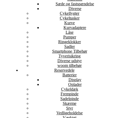
Sæde og fastspændelse
Diverse
Cykellygter
Cykeltasker
Kurve
Kurvadaptere
Låse
Pumper
Ringeklokker
Sadler
Smartphone Tilbehør
Tyverisikring
Diverse udstyr
woom tilbehør
Reservedele
Batterier
Display
Oplader
Cykeldæk
Frempinde
Sadelpinde
Skærme
Styr
Vedligeholdelse
Værktøj