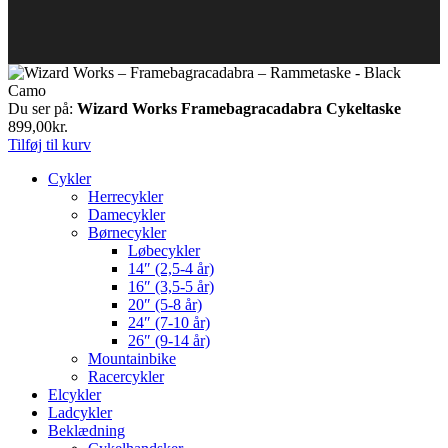
Du ser på:
Wizard Works Framebagracadabra Cykeltaske
899,00
kr.
Tilføj til kurv
Cykler
Herrecykler
Damecykler
Børnecykler
Løbecykler
14″ (2,5-4 år)
16″ (3,5-5 år)
20″ (5-8 år)
24″ (7-10 år)
26″ (9-14 år)
Mountainbike
Racercykler
Elcykler
Ladcykler
Beklædning