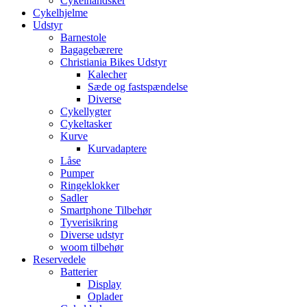
Cykelhandsker
Cykelhjelme
Udstyr
Barnestole
Bagagebærere
Christiania Bikes Udstyr
Kalecher
Sæde og fastspændelse
Diverse
Cykellygter
Cykeltasker
Kurve
Kurvadaptere
Låse
Pumper
Ringeklokker
Sadler
Smartphone Tilbehør
Tyverisikring
Diverse udstyr
woom tilbehør
Reservedele
Batterier
Display
Oplader