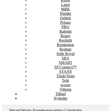
Knog
Lazer
MBK
Nishiki
Ortlieb
Pelago
PRO
Raleigh
Reany
Reelight
Remington
Restrap
Selle Royal
SKS
SMART
SP Connect™
STANS
Thule/Yepp
Trek
woom
Vittoria
Tilbud
Nyheder
Wizard Works Framebagracadabra Cykeltaske