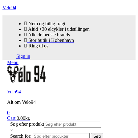
Velo94
Nem og billig fragt
Altid +30 elcykler i udstillingen
Alle de bedste brands
Stor butik i København
Ring til os
Sign in
Menu
Velo94
Alt om Velo94
0
Cart
0,00
kr.
Søg efter produkt
×
Search for:
Søg