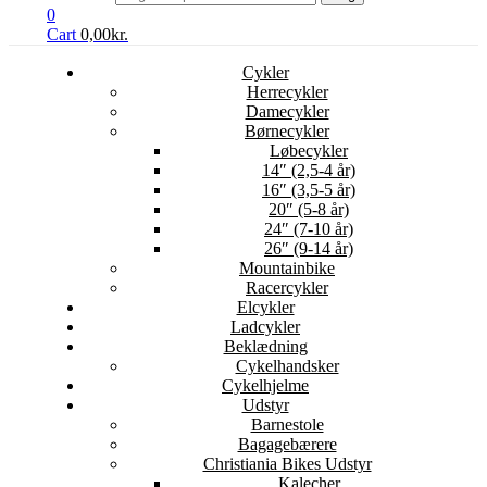
0
Cart
0,00
kr.
Cykler
Herrecykler
Damecykler
Børnecykler
Løbecykler
14″ (2,5-4 år)
16″ (3,5-5 år)
20″ (5-8 år)
24″ (7-10 år)
26″ (9-14 år)
Mountainbike
Racercykler
Elcykler
Ladcykler
Beklædning
Cykelhandsker
Cykelhjelme
Udstyr
Barnestole
Bagagebærere
Christiania Bikes Udstyr
Kalecher