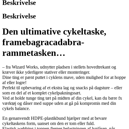
Beskrivelse
Beskrivelse
Den ultimative cykeltaske,
framebagracadabra-
rammetasken…
– fra Wizard Works, udnytter pladsen i stellets hovedtrekant og
kræver ikke yderligere stativer eller monteringer.
Dine ting er pænt puttet i cyklens mave, uden mulighed for at hoppe
af eller logre!
Perfekt til opbevaring af et ekstra lag og snacks på dagsture – eller
som en del af et komplet cykelpakningssæt.
Ved at holde tunge ting tæt på midten af ​​din cykel, kan du bære fx
værktøj og dåser med suppe uden at gå på kompromis med din
cykels balance.
En genanvendt HDPE-plastikbund hjælper med at bevare
cykeltaskens form, uanset om den er tom eller fuld.
Elastisk webbing i toppen fjerner belastningen af ​​lynlåsen, når