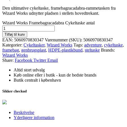
Den ultimative cykeltaske, framebagracadabra-rammetasken fra
Wizard Works udnytter pladsen i stellets hovedtrekant.
Wizard Works Framebagracadabra Cykeltaske antal
Tilføj til kurv
EAN:
5060970830347
Varenummer (SKU):
5060970830347
Kategorier:
Cykeltasker
,
Wizard Works
Tags:
adventure
,
cykeltaske
,
framebag
,
genbrugsplast
,
HDPE-plastikbund
,
steltaske
Brands:
Wizard Works
Share:
Facebook
Twitter
Email
Altid stort udvalg
Køb online eller i butik - kun de bedste brands
Butik centralt i københavn
Sikker checkud
Beskrivelse
Yderligere information