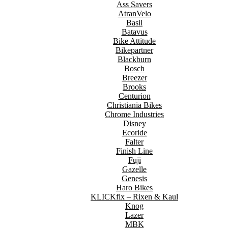
Ass Savers
AtranVelo
Basil
Batavus
Bike Attitude
Bikepartner
Blackburn
Bosch
Breezer
Brooks
Centurion
Christiania Bikes
Chrome Industries
Disney
Ecoride
Falter
Finish Line
Fuji
Gazelle
Genesis
Haro Bikes
KLICKfix – Rixen & Kaul
Knog
Lazer
MBK