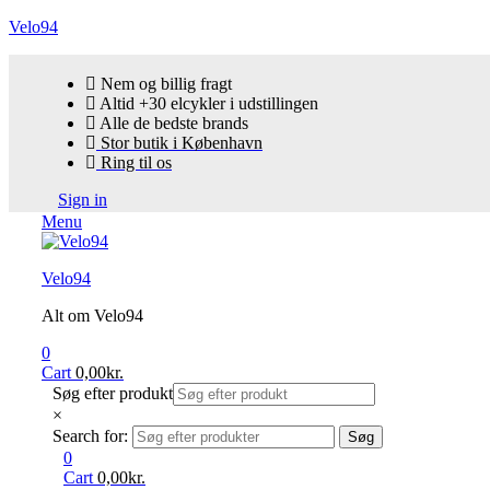
Velo94
Nem og billig fragt
Altid +30 elcykler i udstillingen
Alle de bedste brands
Stor butik i København
Ring til os
Sign in
Menu
Velo94
Alt om Velo94
0
Cart
0,00
kr.
Søg efter produkt
×
Search for:
Søg
0
Cart
0,00
kr.