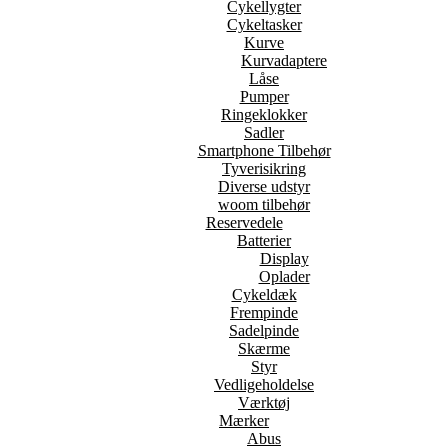
Cykellygter
Cykeltasker
Kurve
Kurvadaptere
Låse
Pumper
Ringeklokker
Sadler
Smartphone Tilbehør
Tyverisikring
Diverse udstyr
woom tilbehør
Reservedele
Batterier
Display
Oplader
Cykeldæk
Frempinde
Sadelpinde
Skærme
Styr
Vedligeholdelse
Værktøj
Mærker
Abus