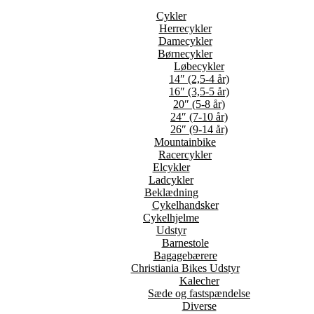
Cykler
Herrecykler
Damecykler
Børnecykler
Løbecykler
14″ (2,5-4 år)
16″ (3,5-5 år)
20″ (5-8 år)
24″ (7-10 år)
26″ (9-14 år)
Mountainbike
Racercykler
Elcykler
Ladcykler
Beklædning
Cykelhandsker
Cykelhjelme
Udstyr
Barnestole
Bagagebærere
Christiania Bikes Udstyr
Kalecher
Sæde og fastspændelse
Diverse