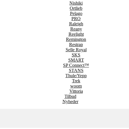
Nishiki
Ortlieb
Pelago
PRO
Raleigh
Reany
Reelight
Remington
Restrap
Selle Royal
SKS
SMART
SP Connect™
STANS
Thule/Yepp
Trek
woom
Vittoria
Tilbud
Nyheder