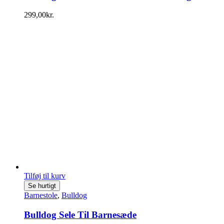
299,00
kr.
Tilføj til kurv
Se hurtigt
Barnestole
,
Bulldog
Bulldog Sele Til Barnesæde