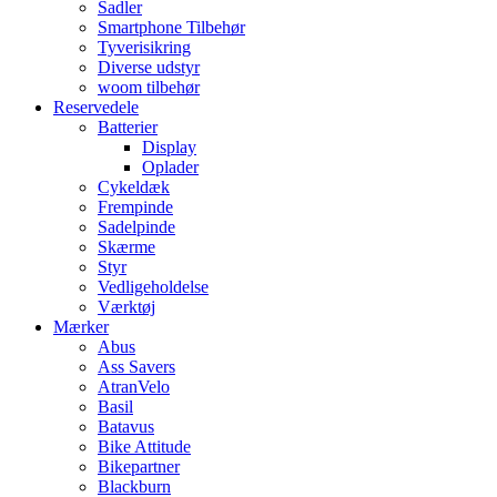
Sadler
Smartphone Tilbehør
Tyverisikring
Diverse udstyr
woom tilbehør
Reservedele
Batterier
Display
Oplader
Cykeldæk
Frempinde
Sadelpinde
Skærme
Styr
Vedligeholdelse
Værktøj
Mærker
Abus
Ass Savers
AtranVelo
Basil
Batavus
Bike Attitude
Bikepartner
Blackburn