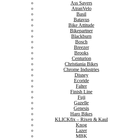
Ass Savers
AtranVelo
Basil
Batavus
Bike Attitude
Bikepartner
Blackburn
Bosch
Breezer
Brooks
Centurion
Christiania Bikes
Chrome Industries
Disney
Ecoride
Falter
Finish Line
Fuji
Gazelle
Genesis
Haro Bikes
KLICKfix – Rixen & Kaul
Knog
Lazer
MBK