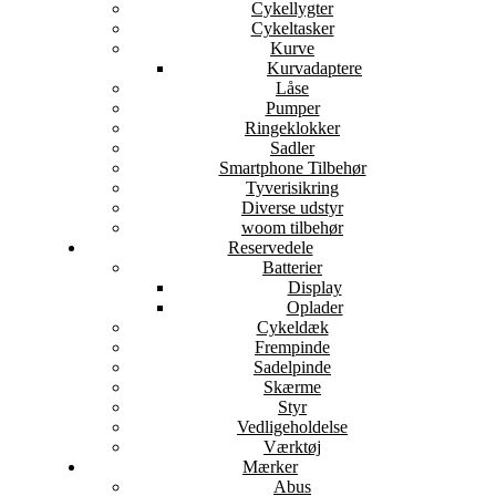
Cykellygter
Cykeltasker
Kurve
Kurvadaptere
Låse
Pumper
Ringeklokker
Sadler
Smartphone Tilbehør
Tyverisikring
Diverse udstyr
woom tilbehør
Reservedele
Batterier
Display
Oplader
Cykeldæk
Frempinde
Sadelpinde
Skærme
Styr
Vedligeholdelse
Værktøj
Mærker
Abus