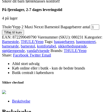
Sikrer dit barn førsteklasses komfort!
På fjernlager, 2-7 dages leveringstid
4 på lager
Thule/Yepp 2 Maxi Nexxt Barnestol Bagagebærer antal
Tilføj til kurv
EAN:
872299049790
Varenummer (SKU):
080231
Kategorier:
Barnestole
,
THULE/Yepp
Tags:
bagagebærer
,
bagmonteret
,
barnesæde
,
barnestol
,
komfortabel
,
sikkerhedsspænde
,
støjdæmpende
,
vandafvisende
Brands:
THULE/Yepp
Share:
Facebook
Twitter
Email
Altid stort udvalg
Køb online eller i butik - kun de bedste brands
Butik centralt i københavn
Sikker checkud
Beskrivelse
Beskrivelse