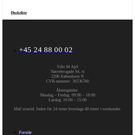
Ønskeliste
+45 24 88 00 02
Vélo 94 ApS
Nørrebrogade 94, st
2200 København N
CVR-nummer
:
36536780
Åbningstider:
Mandag – Fredag: 09:00 – 18:00
Lørdag: 10:00 – 15:00
Mail svartid: Inden for 24 timer hverdage 48 timer i weekender.
Forside