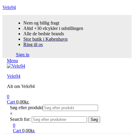
Velo94
Nem og billig fragt
Altid +30 elcykler i udstillingen
Alle de bedste brands
Stor butik i København
Ring til os
Sign in
Menu
Velo94
Alt om Velo94
0
Cart
0,00
kr.
Søg efter produkt
×
Search for:
Søg
0
Cart
0,00
kr.