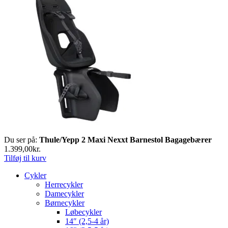
Du ser på:
Thule/Yepp 2 Maxi Nexxt Barnestol Bagagebærer
1.399,00
kr.
Tilføj til kurv
Cykler
Herrecykler
Damecykler
Børnecykler
Løbecykler
14″ (2,5-4 år)