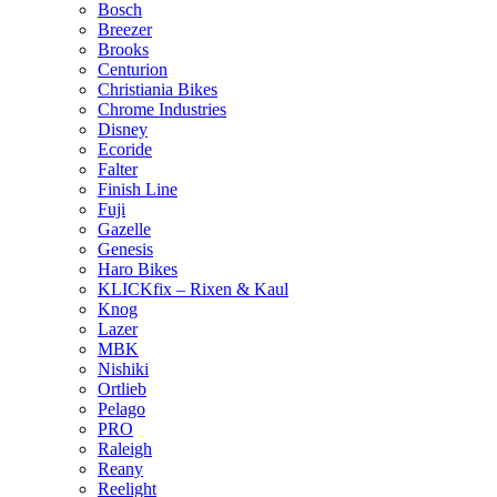
Bosch
Breezer
Brooks
Centurion
Christiania Bikes
Chrome Industries
Disney
Ecoride
Falter
Finish Line
Fuji
Gazelle
Genesis
Haro Bikes
KLICKfix – Rixen & Kaul
Knog
Lazer
MBK
Nishiki
Ortlieb
Pelago
PRO
Raleigh
Reany
Reelight