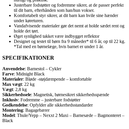
Justerbare fodstøtter og fodremme sikrer, at de passer perfekt
til dit barn, efterhånden som han/hun vokser.
Komfortabelt styr sikrer, at dit barn kan hvile sine hænder
under køreturen.
Vandafvisende materialer gør det nemt at holde sædet rent og
holde det tørt.
Øget synlighed takket være indbygget reflektor
Designet og testet til børn fra 9 måneder* til 6 år, op til 22 kg.
*Tal med en børnelæge, hvis barnet er under 1 år.
SPECIFIKATIONER
Anvendelse
: Barnestol – Cykler
Farve
: Midnight Black
Materialer
: Bløde -støjdæmpende – komfortable
Max vægt
: 22 kg
Vægt
: 2,8 kg
Sikkerhedssele
: Magnetisk, børnesikret sikkerhedsspænde
Inklusiv
: Fodremme – justerbare fodstøtter
Godkendelse
: Opfylder alle sikkerhedsstandarder
Montering
: Bagagebærer
Model
: Thule/Yepp – Nexxt 2 Maxi – Barnesæde – Bagmonteret –
Black