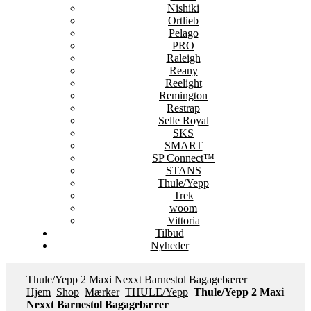
Nishiki
Ortlieb
Pelago
PRO
Raleigh
Reany
Reelight
Remington
Restrap
Selle Royal
SKS
SMART
SP Connect™
STANS
Thule/Yepp
Trek
woom
Vittoria
Tilbud
Nyheder
Thule/Yepp 2 Maxi Nexxt Barnestol Bagagebærer
Hjem
Shop
Mærker
THULE/Yepp
Thule/Yepp 2 Maxi
Nexxt Barnestol Bagagebærer