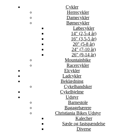
Cykler
Herrecykler
Damecykler
Børnecykler
Løbecykler
14″ (2,5-4 år)
16″ (3,5-5 år)
20″ (5-8 år)
24″ (7-10 år)
26″ (9-14 år)
Mountainbike
Racercykler
Elcykler
Ladcykler
Beklædning
Cykelhandsker
Cykelhjelme
Udstyr
Barnestole
Bagagebærere
Christiania Bikes Udstyr
Kalecher
Sæde og fastspændelse
Diverse