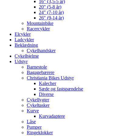
16″ (3,5-5 år)
20″ (5-8 år)
24″ (7-10 år)
26″ (9-14 år)
Mountainbike
Racercykler
Elcykler
Ladcykler
Beklædning
Cykelhandsker
Cykelhjelme
Udstyr
Barnestole
Bagagebærere
Christiania Bikes Udstyr
Kalecher
Sæde og fastspændelse
Diverse
Cykellygter
Cykeltasker
Kurve
Kurvadaptere
Låse
Pumper
Ringeklokker