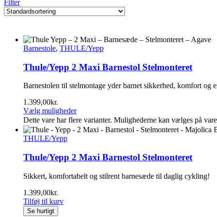
Filter
Barnestole
,
THULE/Yepp
Thule/Yepp 2 Maxi Barnestol Stelmonteret
Barnestolen til stelmontage yder barnet sikkerhed, komfort og er
1.399,00
kr.
Vælg muligheder
Dette vare har flere varianter. Mulighederne kan vælges på var
THULE/Yepp
Thule/Yepp 2 Maxi Barnestol Stelmonteret
Sikkert, komfortabelt og stilrent barnesæde til daglig cykling!
1.399,00
kr.
Tilføj til kurv
Se hurtigt