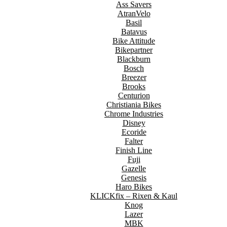
Ass Savers
AtranVelo
Basil
Batavus
Bike Attitude
Bikepartner
Blackburn
Bosch
Breezer
Brooks
Centurion
Christiania Bikes
Chrome Industries
Disney
Ecoride
Falter
Finish Line
Fuji
Gazelle
Genesis
Haro Bikes
KLICKfix – Rixen & Kaul
Knog
Lazer
MBK