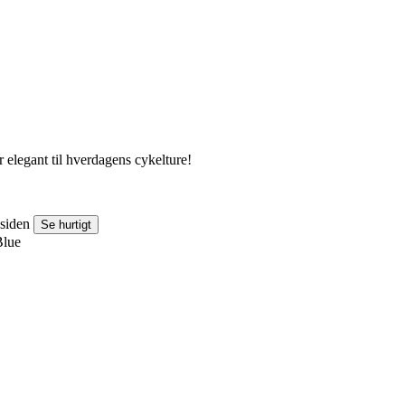
 elegant til hverdagens cykelture!
esiden
Se hurtigt