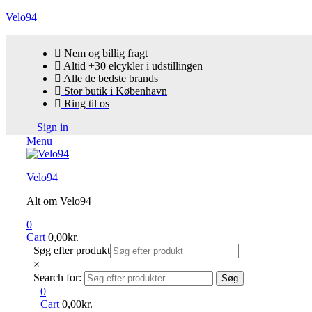
Velo94
Nem og billig fragt
Altid +30 elcykler i udstillingen
Alle de bedste brands
Stor butik i København
Ring til os
Sign in
Menu
Velo94
Alt om Velo94
0
Cart
0,00
kr.
Søg efter produkt
×
Search for:
Søg
0
Cart
0,00
kr.