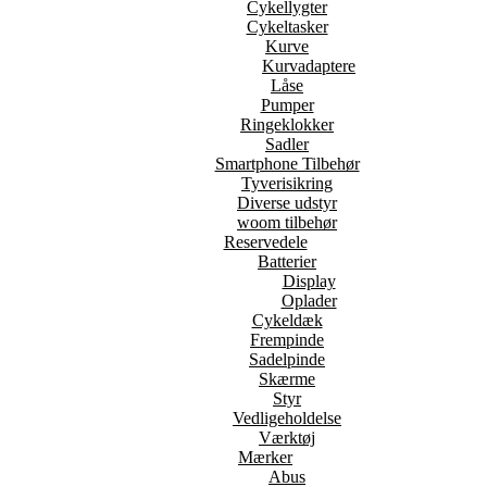
Cykellygter
Cykeltasker
Kurve
Kurvadaptere
Låse
Pumper
Ringeklokker
Sadler
Smartphone Tilbehør
Tyverisikring
Diverse udstyr
woom tilbehør
Reservedele
Batterier
Display
Oplader
Cykeldæk
Frempinde
Sadelpinde
Skærme
Styr
Vedligeholdelse
Værktøj
Mærker
Abus