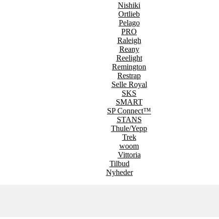
Nishiki
Ortlieb
Pelago
PRO
Raleigh
Reany
Reelight
Remington
Restrap
Selle Royal
SKS
SMART
SP Connect™
STANS
Thule/Yepp
Trek
woom
Vittoria
Tilbud
Nyheder