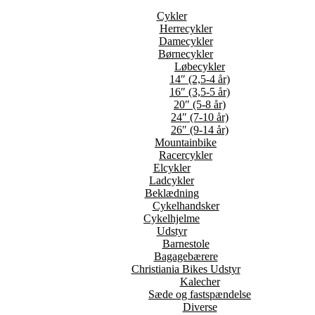
Cykler
Herrecykler
Damecykler
Børnecykler
Løbecykler
14″ (2,5-4 år)
16″ (3,5-5 år)
20″ (5-8 år)
24″ (7-10 år)
26″ (9-14 år)
Mountainbike
Racercykler
Elcykler
Ladcykler
Beklædning
Cykelhandsker
Cykelhjelme
Udstyr
Barnestole
Bagagebærere
Christiania Bikes Udstyr
Kalecher
Sæde og fastspændelse
Diverse