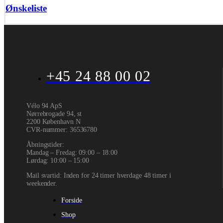
Ønskeliste
+45 24 88 00 02
Vélo 94 ApS
Nørrebrogade 94, st
2200 København N
CVR-nummer
:
36536780
Åbningstider:
Mandag – Fredag: 09:00 – 18:00
Lørdag: 10:00 – 15:00
Mail svartid: Inden for 24 timer hverdage 48 timer i
weekender.
Forside
Shop