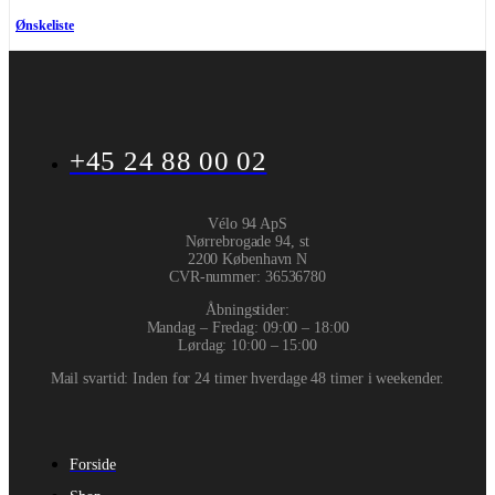
Ønskeliste
+45 24 88 00 02
Vélo 94 ApS
Nørrebrogade 94, st
2200 København N
CVR-nummer
:
36536780
Åbningstider:
Mandag – Fredag: 09:00 – 18:00
Lørdag: 10:00 – 15:00
Mail svartid: Inden for 24 timer hverdage 48 timer i weekender.
Forside