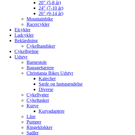
20″ (5-8 år)
24″ (7-10 år)
26″ (9-14 år)
Mountainbike
Racercykler
Elcykler
Ladcykler
Beklædning
Cykelhandsker
Cykelhjelme
Udstyr
Barnestole
Bagagebærere
Christiania Bikes Udstyr
Kalecher
Sæde og fastspændelse
Diverse
Cykellygter
Cykeltasker
Kurve
Kurvadaptere
Låse
Pumper
Ringeklokker
Sadler