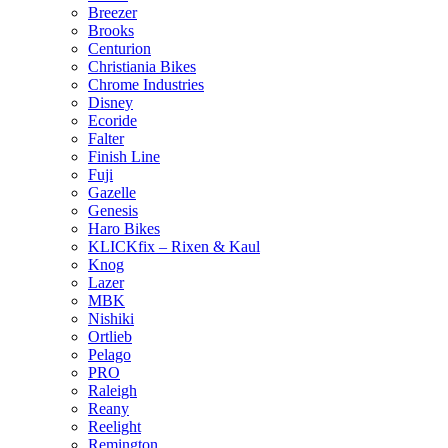
Breezer
Brooks
Centurion
Christiania Bikes
Chrome Industries
Disney
Ecoride
Falter
Finish Line
Fuji
Gazelle
Genesis
Haro Bikes
KLICKfix – Rixen & Kaul
Knog
Lazer
MBK
Nishiki
Ortlieb
Pelago
PRO
Raleigh
Reany
Reelight
Remington