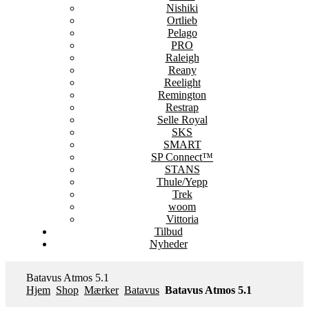
Nishiki
Ortlieb
Pelago
PRO
Raleigh
Reany
Reelight
Remington
Restrap
Selle Royal
SKS
SMART
SP Connect™
STANS
Thule/Yepp
Trek
woom
Vittoria
Tilbud
Nyheder
Batavus Atmos 5.1
Hjem
Shop
Mærker
Batavus
Batavus Atmos 5.1