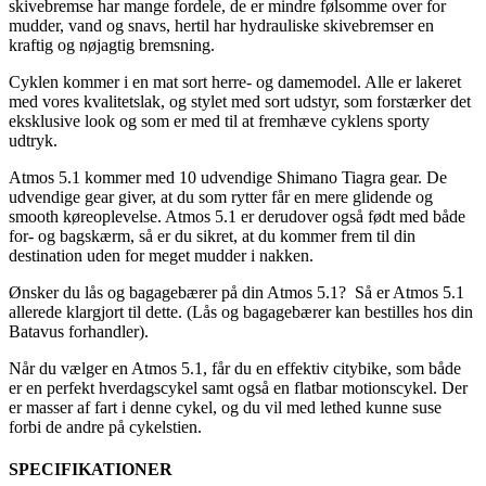
skivebremse har mange fordele, de er mindre følsomme over for
mudder, vand og snavs, hertil har hydrauliske skivebremser en
kraftig og nøjagtig bremsning.
Cyklen kommer i en mat sort herre- og damemodel. Alle er lakeret
med vores kvalitetslak, og stylet med sort udstyr, som forstærker det
eksklusive look og som er med til at fremhæve cyklens sporty
udtryk.
Atmos 5.1 kommer med 10 udvendige Shimano Tiagra gear. De
udvendige gear giver, at du som rytter får en mere glidende og
smooth køreoplevelse. Atmos 5.1 er derudover også født med både
for- og bagskærm, så er du sikret, at du kommer frem til din
destination uden for meget mudder i nakken.
Ønsker du lås og bagagebærer på din Atmos 5.1? Så er Atmos 5.1
allerede klargjort til dette. (Lås og bagagebærer kan bestilles hos din
Batavus forhandler).
Når du vælger en Atmos 5.1, får du en effektiv citybike, som både
er en perfekt hverdagscykel samt også en flatbar motionscykel. Der
er masser af fart i denne cykel, og du vil med lethed kunne suse
forbi de andre på cykelstien.
SPECIFIKATIONER