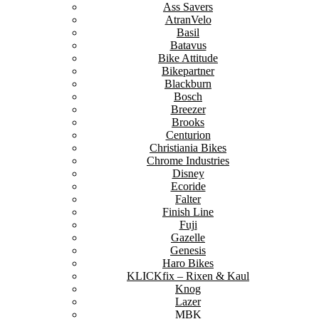
Ass Savers
AtranVelo
Basil
Batavus
Bike Attitude
Bikepartner
Blackburn
Bosch
Breezer
Brooks
Centurion
Christiania Bikes
Chrome Industries
Disney
Ecoride
Falter
Finish Line
Fuji
Gazelle
Genesis
Haro Bikes
KLICKfix – Rixen & Kaul
Knog
Lazer
MBK