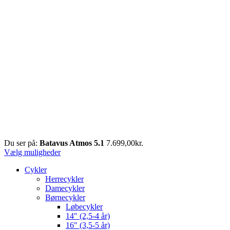
Du ser på:
Batavus Atmos 5.1
7.699,00
kr.
Vælg muligheder
Cykler
Herrecykler
Damecykler
Børnecykler
Løbecykler
14″ (2,5-4 år)
16″ (3,5-5 år)