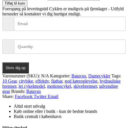
Tilføj til kurv
Forespørg på leveringstid
Cyklen er muligvis på fjernlager - Udfyld
herunder så kontakter vi dig hurtigst muligt.
Skriv dig op
Varenummer (SKU):
N/A
Kategorier:
Batavus
,
Damecykler
Tags:
10 Gear
,
citybike
,
effektiv
,
flatbar
,
god køreoplevelse
,
hydrauliske
bremser
,
let cykelmodel
,
motionscykel
,
skivebremser
,
udvendige
gear
Brands:
Batavus
Share:
Facebook
Twitter
Email
Altid stort udvalg
Køb online eller i butik - kun de bedste brands
Butik centralt i københavn
Sikker checkud