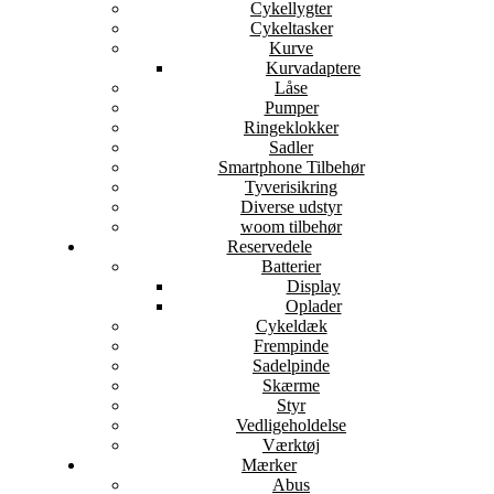
Cykellygter
Cykeltasker
Kurve
Kurvadaptere
Låse
Pumper
Ringeklokker
Sadler
Smartphone Tilbehør
Tyverisikring
Diverse udstyr
woom tilbehør
Reservedele
Batterier
Display
Oplader
Cykeldæk
Frempinde
Sadelpinde
Skærme
Styr
Vedligeholdelse
Værktøj
Mærker
Abus