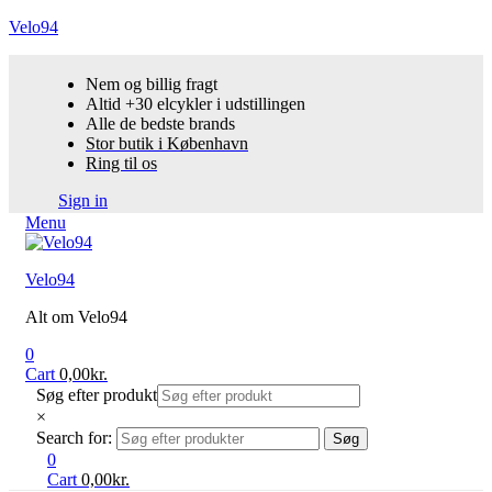
Velo94
Nem og billig fragt
Altid +30 elcykler i udstillingen
Alle de bedste brands
Stor butik i København
Ring til os
Sign in
Menu
Velo94
Alt om Velo94
0
Cart
0,00
kr.
Søg efter produkt
×
Search for:
Søg
0
Cart
0,00
kr.