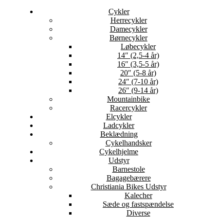
Cykler
Herrecykler
Damecykler
Børnecykler
Løbecykler
14″ (2,5-4 år)
16″ (3,5-5 år)
20″ (5-8 år)
24″ (7-10 år)
26″ (9-14 år)
Mountainbike
Racercykler
Elcykler
Ladcykler
Beklædning
Cykelhandsker
Cykelhjelme
Udstyr
Barnestole
Bagagebærere
Christiania Bikes Udstyr
Kalecher
Sæde og fastspændelse
Diverse