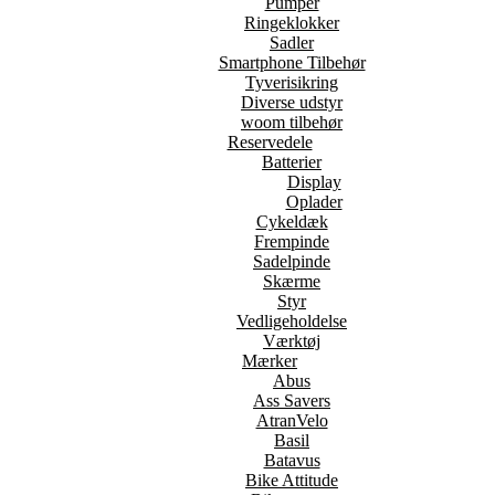
Pumper
Ringeklokker
Sadler
Smartphone Tilbehør
Tyverisikring
Diverse udstyr
woom tilbehør
Reservedele
Batterier
Display
Oplader
Cykeldæk
Frempinde
Sadelpinde
Skærme
Styr
Vedligeholdelse
Værktøj
Mærker
Abus
Ass Savers
AtranVelo
Basil
Batavus
Bike Attitude