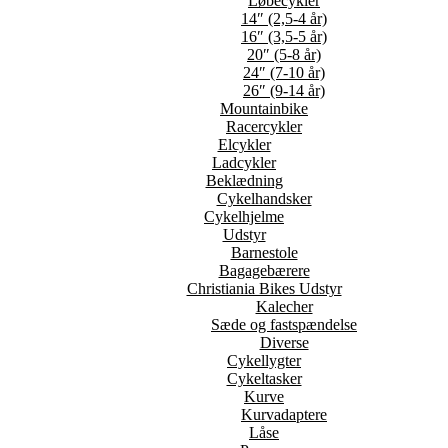
Løbecykler
14″ (2,5-4 år)
16″ (3,5-5 år)
20″ (5-8 år)
24″ (7-10 år)
26″ (9-14 år)
Mountainbike
Racercykler
Elcykler
Ladcykler
Beklædning
Cykelhandsker
Cykelhjelme
Udstyr
Barnestole
Bagagebærere
Christiania Bikes Udstyr
Kalecher
Sæde og fastspændelse
Diverse
Cykellygter
Cykeltasker
Kurve
Kurvadaptere
Låse