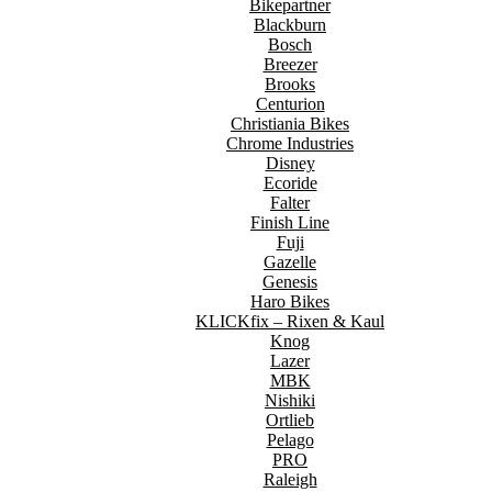
Bikepartner
Blackburn
Bosch
Breezer
Brooks
Centurion
Christiania Bikes
Chrome Industries
Disney
Ecoride
Falter
Finish Line
Fuji
Gazelle
Genesis
Haro Bikes
KLICKfix – Rixen & Kaul
Knog
Lazer
MBK
Nishiki
Ortlieb
Pelago
PRO
Raleigh