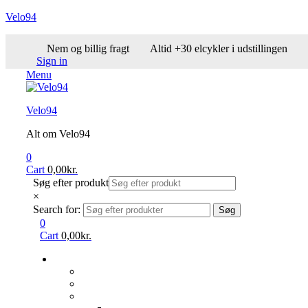
Velo94
Nem og billig fragt
Altid +30 elcykler i udstillingen
Sign in
Menu
Velo94
Alt om Velo94
0
Cart
0,00
kr.
Søg efter produkt
×
Search for:
Søg
0
Cart
0,00
kr.