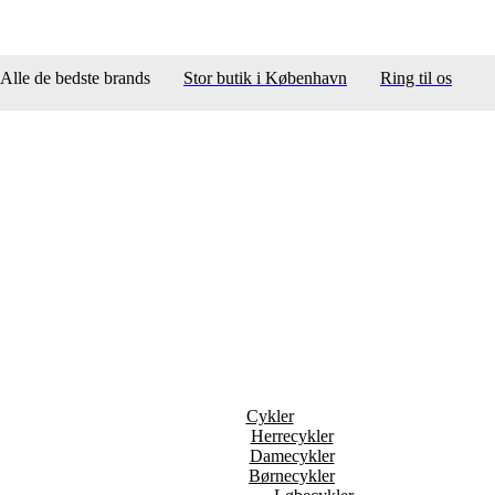
Alle de bedste brands
Stor butik i København
Ring til os
Cykler
Herrecykler
Damecykler
Børnecykler