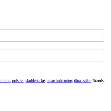
-lomme
,
polstret
,
skuldertaske
,
smart indretning
,
tilpas stilen
Brands: