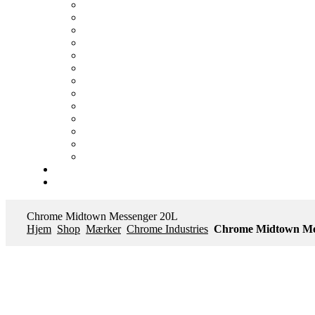
Chrome Midtown Messenger 20L
Hjem
Shop
Mærker
Chrome Industries
Chrome Midtown Me