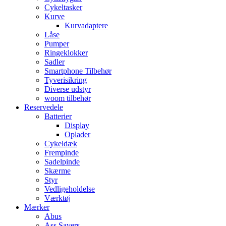
Cykeltasker
Kurve
Kurvadaptere
Låse
Pumper
Ringeklokker
Sadler
Smartphone Tilbehør
Tyverisikring
Diverse udstyr
woom tilbehør
Reservedele
Batterier
Display
Oplader
Cykeldæk
Frempinde
Sadelpinde
Skærme
Styr
Vedligeholdelse
Værktøj
Mærker
Abus
Ass Savers