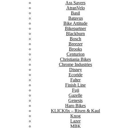
Ass Savers
AtranVelo
Basil
Batavus
Bike Attitude
Bikepartner
Blackburn
Bosch
Breezer
Brooks
Centurion
Christiania Bikes
Chrome Industries
Disney
Ecoride
Falter
Finish Line
Fuji
Gazelle
Genesis
Haro Bikes
KLICKfix – Rixen & Kaul
Knog
Lazer
MBK