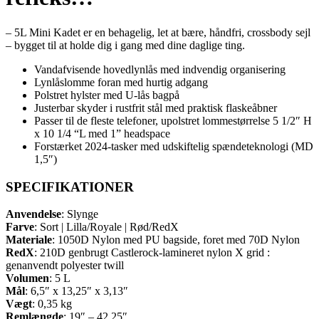
– 5L Mini Kadet er en behagelig, let at bære, håndfri, crossbody sejl
– bygget til at holde dig i gang med dine daglige ting.
Vandafvisende hovedlynlås med indvendig organisering
Lynlåslomme foran med hurtig adgang
Polstret hylster med U-lås bagpå
Justerbar skyder i rustfrit stål med praktisk flaskeåbner
Passer til de fleste telefoner, upolstret lommestørrelse 5 1/2″ H
x 10 1/4 “L med 1” headspace
Forstærket 2024-tasker med udskiftelig spændeteknologi (MD
1,5″)
SPECIFIKATIONER
Anvendelse
: Slynge
Farve
: Sort | Lilla/Royale | Rød/RedX
Materiale
: 1050D Nylon med PU bagside, foret med 70D Nylon
RedX
: 210D genbrugt Castlerock-lamineret nylon X grid :
genanvendt polyester twill
Volumen
: 5 L
Mål
: 6,5″ x 13,25″ x 3,13″
Vægt
: 0,35 kg
Remlængde
: 19″ – 42,25″