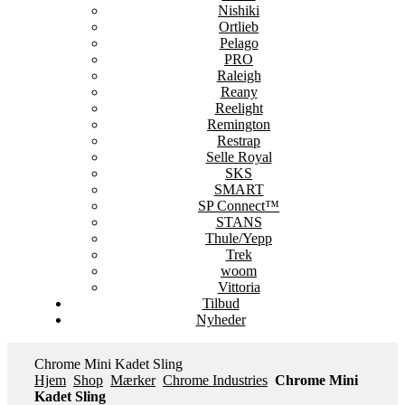
Nishiki
Ortlieb
Pelago
PRO
Raleigh
Reany
Reelight
Remington
Restrap
Selle Royal
SKS
SMART
SP Connect™
STANS
Thule/Yepp
Trek
woom
Vittoria
Tilbud
Nyheder
Chrome Mini Kadet Sling
Hjem
Shop
Mærker
Chrome Industries
Chrome Mini
Kadet Sling