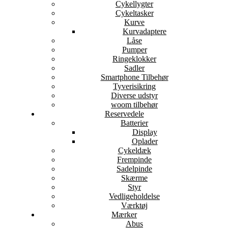
Cykellygter
Cykeltasker
Kurve
Kurvadaptere
Låse
Pumper
Ringeklokker
Sadler
Smartphone Tilbehør
Tyverisikring
Diverse udstyr
woom tilbehør
Reservedele
Batterier
Display
Oplader
Cykeldæk
Frempinde
Sadelpinde
Skærme
Styr
Vedligeholdelse
Værktøj
Mærker
Abus