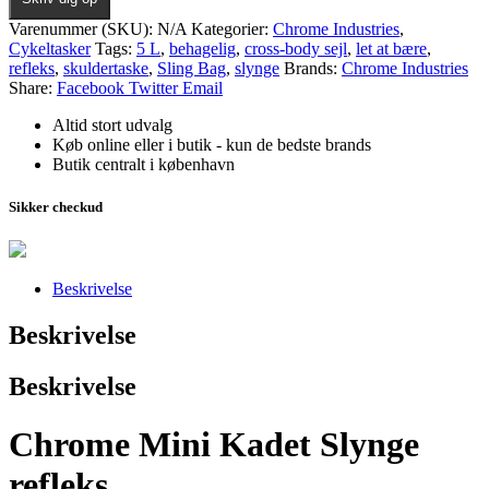
Varenummer (SKU):
N/A
Kategorier:
Chrome Industries
,
Cykeltasker
Tags:
5 L
,
behagelig
,
cross-body sejl
,
let at bære
,
refleks
,
skuldertaske
,
Sling Bag
,
slynge
Brands:
Chrome Industries
Share:
Facebook
Twitter
Email
Altid stort udvalg
Køb online eller i butik - kun de bedste brands
Butik centralt i københavn
Sikker checkud
Beskrivelse
Beskrivelse
Beskrivelse
Chrome Mini Kadet Slynge
refleks…