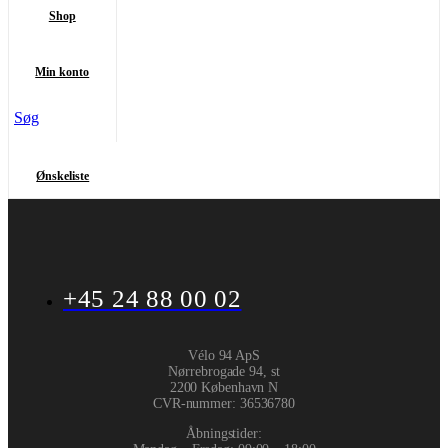
Shop
Min konto
Søg
Ønskeliste
+45 24 88 00 02
Vélo 94 ApS
Nørrebrogade 94, st
2200 København N
CVR-nummer
:
36536780
Åbningstider: