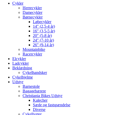
Cykler
Herrecykler
Damecykler
Børnecykler
Løbecykler
14″ (2,5-4 år)
16″ (3,5-5 år)
20″ (5-8 år)
24″ (7-10 år)
26″ (9-14 år)
Mountainbike
Racercykler
Elcykler
Ladcykler
Beklædning
Cykelhandsker
Cykelhjelme
Udstyr
Barnestole
Bagagebærere
Christiania Bikes Udstyr
Kalecher
Sæde og fastspændelse
Diverse
Cykellygter