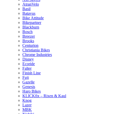
AtranVelo
Basil
Batavus
Bike Attitude
Bikepartner
Blackburn
Bosch
Breezer
Brooks
Centurion
Christiania Bikes
Chrome Industries
Disney
Ecoride
Falter
Finish Line
Fuji
Gazelle
Genesis
Haro Bikes
KLICKfix – Rixen & Kaul
Knog
Lazer
MBK