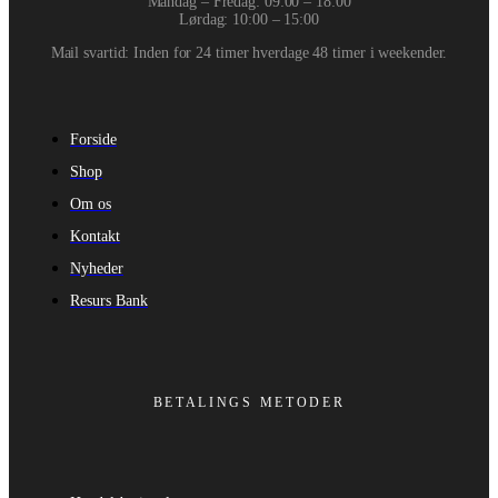
Mandag – Fredag: 09:00 – 18:00
Lørdag: 10:00 – 15:00
Mail svartid: Inden for 24 timer hverdage 48 timer i weekender.
Forside
Shop
Om os
Kontakt
Nyheder
Resurs Bank
BETALINGS METODER