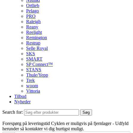
Nishiki
Ortlieb
Pelago
PRO
Raleigh
Reany
Reelight
Remington
Restrap
Selle Royal
SKS
SMART
SP Connect™
STANS
Thule/Yepp
Trek
woom
Vittoria
Tilbud
Nyheder
Search for:
Søg
Forespørg på leveringstid
Cyklen er muligvis på fjernlager - Udfyld
herunder så kontakter vi dig hurtigst muligt.