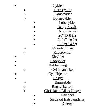
Cykler
Herrecykler
Damecykler
Børnecykler
Løbecykler
14″ (2,5-4 år)
16″ (3,5-5 år)
20″ (5-8 år)
24″ (7-10 år)
26″ (9-14 år)
Mountainbike
Racercykler
Elcykler
Ladcykler
Beklædning
Cykelhandsker
Cykelhjelme
Udstyr
Barnestole
Bagagebærere
Christiania Bikes Udstyr
Kalecher
Sæde og fastspændelse
Diverse