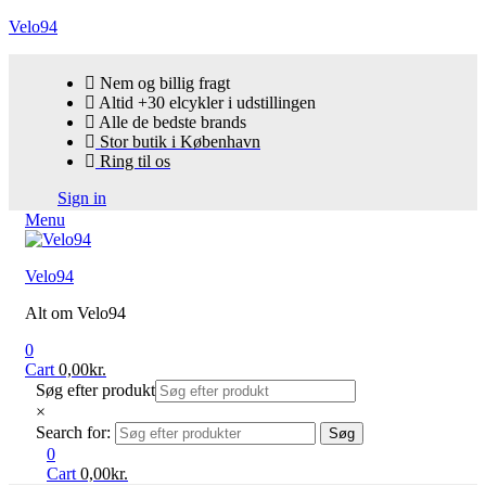
Velo94
Nem og billig fragt
Altid +30 elcykler i udstillingen
Alle de bedste brands
Stor butik i København
Ring til os
Sign in
Menu
Velo94
Alt om Velo94
0
Cart
0,00
kr.
Søg efter produkt
×
Search for:
Søg
0
Cart
0,00
kr.