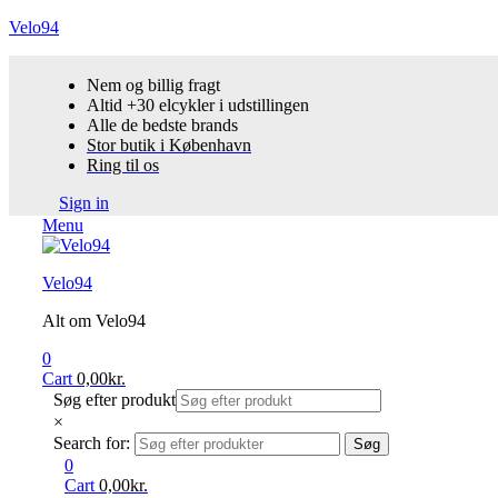
Velo94
Nem og billig fragt
Altid +30 elcykler i udstillingen
Alle de bedste brands
Stor butik i København
Ring til os
Sign in
Menu
Velo94
Alt om Velo94
0
Cart
0,00
kr.
Søg efter produkt
×
Search for:
Søg
0
Cart
0,00
kr.