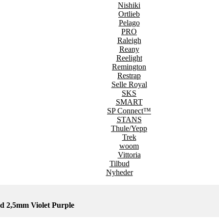
Nishiki
Ortlieb
Pelago
PRO
Raleigh
Reany
Reelight
Remington
Restrap
Selle Royal
SKS
SMART
SP Connect™
STANS
Thule/Yepp
Trek
woom
Vittoria
Tilbud
Nyheder
d 2,5mm Violet Purple