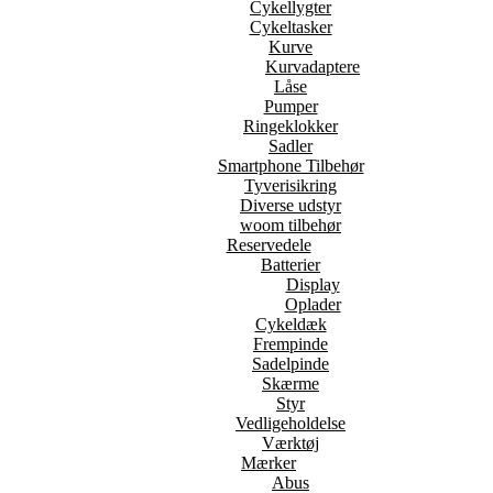
Cykellygter
Cykeltasker
Kurve
Kurvadaptere
Låse
Pumper
Ringeklokker
Sadler
Smartphone Tilbehør
Tyverisikring
Diverse udstyr
woom tilbehør
Reservedele
Batterier
Display
Oplader
Cykeldæk
Frempinde
Sadelpinde
Skærme
Styr
Vedligeholdelse
Værktøj
Mærker
Abus