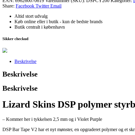
EAN:
696260070619
Varenummer (SKU):
DSPCY200
Kategorier:
Share:
Facebook
Twitter
Email
Altid stort udvalg
Køb online eller i butik - kun de bedste brands
Butik centralt i københavn
Sikker checkud
Beskrivelse
Beskrivelse
Beskrivelse
Lizard Skins DSP polymer sty
– Kommer her i tykkelsen 2,5 mm og i Violet Purple
DSP Bar Tape V2 har et nyt mønster, en opgraderet polymer og et skru