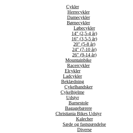
Cykler
Herrecykler
Damecykler
Børnecykler
Løbecykler
14″ (2,5-4 år)
16″ (3,5-5 år)
20″ (5-8 år)
24″ (7-10 år)
26″ (9-14 år)
Mountainbike
Racercykler
Elcykler
Ladcykler
Beklædning
Cykelhandsker
Cykelhjelme
Udstyr
Barnestole
Bagagebærere
Christiania Bikes Udstyr
Kalecher
Sæde og fastspændelse
Diverse