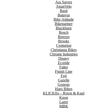
Ass Savers
AtranVelo
Basil
Batavus
Bike Attitude
Bikepartner
Blackburn
Bosch
Breezer
Brooks
Centurion
Christiania Bikes
Chrome Industries
Disney
Ecoride
Falter
Finish Line
Fuji
Gazelle
Genesis
Haro Bikes
KLICKfix – Rixen & Kaul
Knog
Lazer
MBK