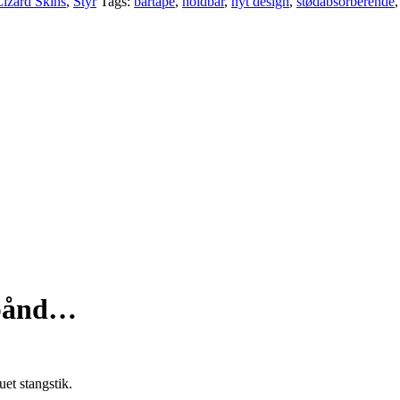
Lizard Skins
,
Styr
Tags:
bartape
,
holdbar
,
nyt design
,
stødabsorberende
rbånd…
et stangstik.