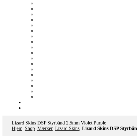
Lizard Skins DSP Styrbånd 2,5mm Violet Purple
Hjem
Shop
Mærker
Lizard Skins
Lizard Skins DSP Styrbån